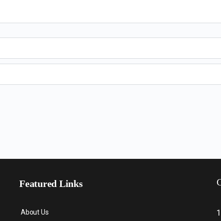
C
Featured Links
About Us