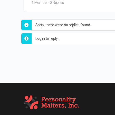
1 Member
·
0 Replies
Sorry, there were no replies found.
Log in to reply.