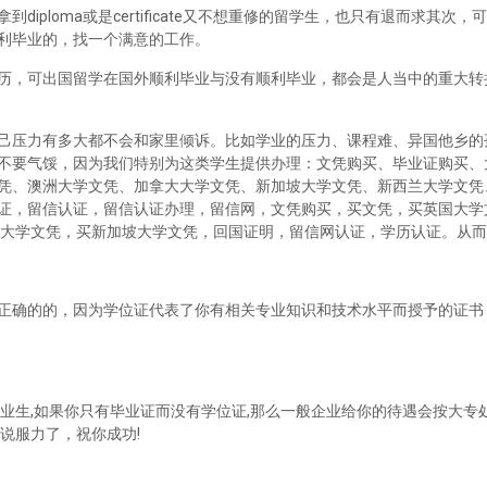
iploma或是certificate又不想重修的留学生，也只有退而求其次
利毕业的，找一个满意的工作。
历，可出国留学在国外顺利毕业与没有顺利毕业，都会是人当中的重大转
己压力有多大都不会和家里倾诉。比如学业的压力、课程难、异国他乡的
不要气馁，因为我们特别为这类学生提供办理：文凭购买、毕业证购买、
凭、澳洲大学文凭、加拿大大学文凭、新加坡大学文凭、新西兰大学文凭
证，留信认证，留信认证办理，留信网，文凭购买，买文凭，买英国大学
兰大学文凭，买新加坡大学文凭，回国证明，留信网认证，学历认证。从
正确的的，因为学位证代表了你有相关专业知识和技术水平而授予的证书
业生,如果你只有毕业证而没有学位证,那么一般企业给你的待遇会按大专处
说服力了，祝你成功!