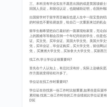
三、本科没有毕业实在不愿意出国的或是英国读硕士拿到d
回国人员证，和留信认证，也能辅助证明，在国外顺
出国留学对于留学而言确实也是人生中一段宝贵的经
的时候也不要轻易放弃，给自己一次重新来过的机会
留学生都希望把自己最好的一面展现给家里，无论自
上的困难等等都会压倒一个年纪尚轻的学生，但是也
证、买文凭、买毕业证、英国大学文凭、美国大学文
凭，买毕业证，毕业证购买，买大学文凭，留信网认
凭， 买澳洲大学文凭，买加拿大大学文凭，买新西
找工作,学士学位证很重要吗?
首先在个人认知上，有总比没有好，实际上这确实是
作方面就变得轻松许多了。
学位证在找工作时重要吗?
学位证在你找第一份工作时比较重要,如果你是应届毕
累经验.找第二份工作时你的工作业绩就比学位证更有
D5E