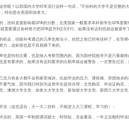
这些呢？以前国内大学经常流行这样一句话，“不挂科的大学不是完整的
法，特别是在美国和加拿大。
，挂科直接影响着GPA的分数，北美国家一般要求本科留学生GPA需要维
里就需要通过各种努力把GPA提升到2.0才行。如果没有达到也就会被退学
的机会，但能补考通过的几率也相当小。你想之前已经有挂科了，在导师
努力，这标签也是不容易摘下来的。
率也是特别注重，也是纳入考察范围内的。因为国外院校并不是只看最终
也是有要求的，如果没有达到要求的出勤率就会被警告，一次警告过后，
己压力有多大都不会和家里倾诉。比如学业的压力、课程难、异国他乡的
不要气馁，因为我们特别为这类学生提供办理：文凭购买、毕业证购买、
凭、澳洲大学文凭、加拿大大学文凭、新加坡大学文凭、新西兰大学文凭
学业（这也适合，大一大二挂科，不能进入大三课程，学习的）；
毕业的，英国一年制授课试硕士，时间短，含金量高，一年之后顺利毕业