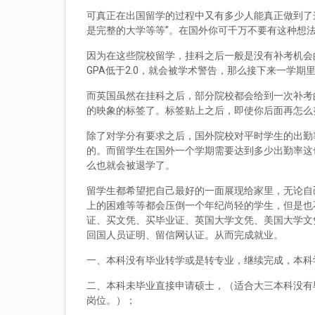
可真正在出国留学的过程中又有多少人能真正做到了
是完整的大学等等”。在国外你可千万不要有这种想
因为在这些院校留学，挂科之后一般是没有补考机会的
GPA低于2.0，就会被学术警告，那么接下来一学期
而英国虽然在挂科之后，部分院校都会给到一次补考
的映象的标签了。标签贴上之后，即使你后面再怎么
除了对学分有要求之后，国外院校对平时学生的出勤
的。而留学生在国外一个学期需要达到多少出勤率这
么也就会被退学了。
留学生都希望把自己最好的一面展现给家里，无论自
上的困难等等都会压倒一个年纪尚轻的学生，但是也
证、买文凭、买毕业证、英国大学文凭、美国大学文
回国人员证明、留信网认证。从而完成就业。
一、本科没有毕业转学或是转专业，继续完成，本科
二、本科未毕业直接申请硕士，（适合大三本科没有
岗位。）；