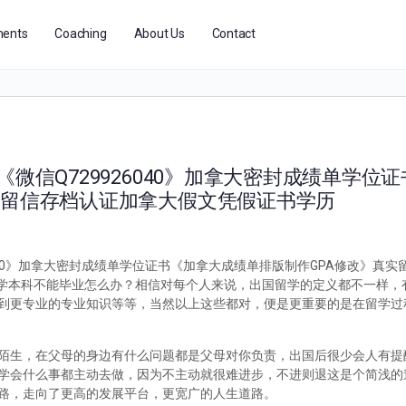
ents
Coaching
About Us
Contact
微信Q729926040》加拿大密封成绩单学位
学留信存档认证加拿大假文凭假证书学历
6040》加拿大密封成绩单学位证书《加拿大成绩单排版制作GPA修改》真
学被退学本科不能毕业怎么办？相信对每个人来说，出国留学的定义都不一样
到更专业的专业知识等等，当然以上这些都对，便是更重要的是在留学过
陌生，在父母的身边有什么问题都是父母对你负责，出国后很少会人有提
学会什么事都主动去做，因为不主动就很难进步，不进则退这是个简浅的
路，走向了更高的发展平台，更宽广的人生道路。