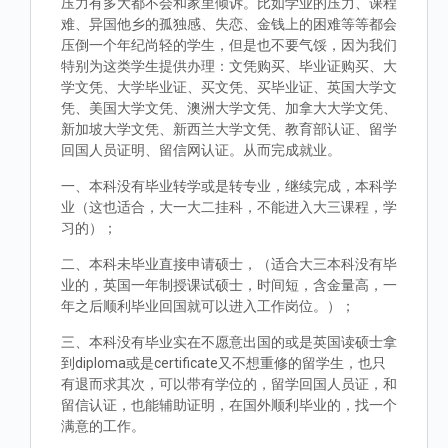
压力有多大都不会和家里倾诉。比如学业的压力、课程
难、异国他乡的孤独感、失恋、金钱上的困难等等都会
压倒一个年纪尚轻的学生，但是也不要气馁，因为我们
特别为这类学生提供办理：文凭购买、毕业证购买、大
学文凭、大学毕业证、买文凭、买毕业证、英国大学文
凭、美国大学文凭、澳洲大学文凭、加拿大大学文凭、
新加坡大学文凭、新西兰大学文凭、教育部认证、留学
回国人员证明、留信网认证。从而完成就业。
一、本科没有毕业转学或是转专业，继续完成，本科学
业（这也适合，大一大二挂科，不能进入大三课程，学
习的）；
二、本科未毕业直接申请硕士，（适合大三本科没有毕
业的，英国一年制授课试硕士，时间短，含金量高，一
年之后顺利毕业回国就可以进入工作岗位。）；
三、本科没有毕业实在不愿意出国的或是英国读硕士拿
到diploma或是certificate又不想重修的留学生，也只
有退而求其次，可以带有学位的，留学回国人员证，和
留信认证，也能辅助证明，在国外顺利毕业的，找一个
满意的工作。