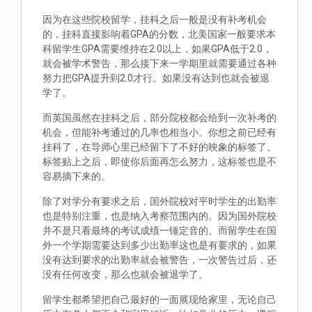
因为在这些院校留学，挂科之后一般是没有补考机会
的，挂科直接影响着GPA的分数，北美国家一般要求本
科留学生GPA需要维持在2.0以上，如果GPA低于2.0，
就会被学术警告，那么接下来一学期里就需要通过各种
努力把GPA提升到2.0才行。如果没有达到也就会被退
学了。
而英国虽然在挂科之后，部分院校都会给到一次补考的
机会，但能补考通过的几率也相当小。你想之前已经有
挂科了，在导师心里已经留下了不好的映象的标签了。
标签贴上之后，即使你后面再怎么努力，这标签也是不
容易摘下来的。
除了对学分有要求之后，国外院校对平时学生的出勤率
也是特别注重，也是纳入考察范围内的。因为国外院校
并不是只看最终的考试成绩一锤定音的。而留学生在国
外一个学期需要达到多少出勤率这也是有要求的，如果
没有达到要求的出勤率就会被警告，一次警告过后，还
没有任何改变，那么也就会被退学了。
留学生都希望把自己最好的一面展现给家里，无论自己