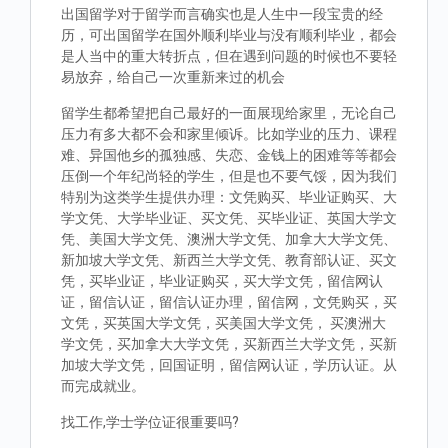
出国留学对于留学而言确实也是人生中一段宝贵的经
历，可出国留学在国外顺利毕业与没有顺利毕业，都会
是人当中的重大转折点，但在遇到问题的时候也不要轻
易放弃，给自己一次重新来过的机会
留学生都希望把自己最好的一面展现给家里，无论自己
压力有多大都不会和家里倾诉。比如学业的压力、课程
难、异国他乡的孤独感、失恋、金钱上的困难等等都会
压倒一个年纪尚轻的学生，但是也不要气馁，因为我们
特别为这类学生提供办理：文凭购买、毕业证购买、大
学文凭、大学毕业证、买文凭、买毕业证、英国大学文
凭、美国大学文凭、澳洲大学文凭、加拿大大学文凭、
新加坡大学文凭、新西兰大学文凭、教育部认证、买文
凭，买毕业证，毕业证购买，买大学文凭，留信网认
证，留信认证，留信认证办理，留信网，文凭购买，买
文凭，买英国大学文凭，买美国大学文凭， 买澳洲大
学文凭，买加拿大大学文凭，买新西兰大学文凭，买新
加坡大学文凭，回国证明，留信网认证，学历认证。从
而完成就业。
找工作,学士学位证很重要吗?