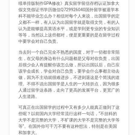
绩单排版制作GPA修改》真实留学留信存档认证加拿大
假文凭假证书学历微信Q729926040国外留学被退学本
科不能毕业怎么办？相信对每个人来说，出国留学的定
义都不一样，有人认为出国留学就是取得文凭，有的人
认为是能够提高英语水平，或是学到更专业的专业知识
等等，当然以上这些都对，便是更重要的是在留学过程
中要学会对自己负责。
当去到一个自己完全不熟悉的国度，对于一切都非常陌
生，在父母的身边有什么问题都是父母对你负责，出国
后很少会人有提醒你该怎么做，所以出国以后，自己应
该学会成长，学会对自己负责，要学会什么事都主动去
做，因为不主动就很难进步，不进则退这是个简浅的道
理。不得不说出国留学是人生的一大转折点，因为很多
人通过留学这条路，走向了更高的发展平台，更宽广的
人生道路。
可真正在出国留学的过程中又有多少人能真正做到了这
些呢？以前国内大学经常流行这样一句话，“不挂科的
大学不是完整的大学，不旷课的大学不是完整的大学等
等”。在国外你可千万不要有这种想法，特别是在美国
和加拿大。