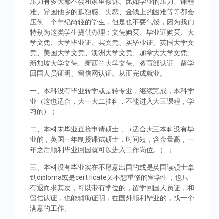
压力有多大都不会和家里倾诉。比如学业的压力、课程
难、异国他乡的孤独感、失恋、金钱上的困难等等都会
压倒一个年纪尚轻的学生，但是也不要气馁，因为我们
特别为这类学生提供办理：文凭购买、毕业证购买、大
学文凭、大学毕业证、买文凭、买毕业证、英国大学文
凭、美国大学文凭、澳洲大学文凭、加拿大大学文凭、
新加坡大学文凭、新西兰大学文凭、教育部认证、留学
回国人员证明、留信网认证。从而完成就业。
一、本科没有毕业转学或是转专业，继续完成，本科学
业（这也适合，大一大二挂科，不能进入大三课程，学
习的）；
二、本科未毕业直接申请硕士，（适合大三本科没有毕
业的，英国一年制授课试硕士，时间短，含金量高，一
年之后顺利毕业回国就可以进入工作岗位。）；
三、本科没有毕业实在不愿意出国的或是英国读硕士拿
到diploma或是certificate又不想重修的留学生，也只
有退而求其次，可以带有学位的，留学回国人员证，和
留信认证，也能辅助证明，在国外顺利毕业的，找一个
满意的工作。