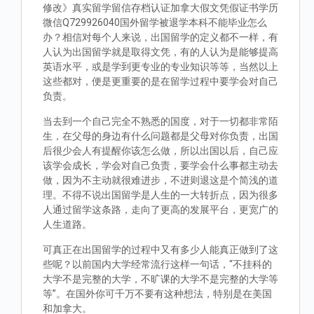
修改》真实留学留信存档认证加拿大假文凭假证书学历
微信Q729926040国外留学被退学本科不能毕业怎么
办？相信对每个人来说，出国留学的定义都不一样，有
人认为出国留学就是取得文凭，有的人认为是能够提高
英语水平，或是学到更专业的专业知识等等，当然以上
这些都对，便是更重要的是在留学过程中要学会对自己
负责。
当去到一个自己完全不熟悉的国度，对于一切都非常陌
生，在父母的身边有什么问题都是父母对你负责，出国
后很少会人有提醒你该怎么做，所以出国以后，自己应
该学会成长，学会对自己负责，要学会什么事都主动去
做，因为不主动就很难进步，不进则退这是个简浅的道
理。不得不说出国留学是人生的一大转折点，因为很多
人通过留学这条路，走向了更高的发展平台，更宽广的
人生道路。
可真正在出国留学的过程中又有多少人能真正做到了这
些呢？以前国内大学经常流行这样一句话，“不挂科的
大学不是完整的大学，不旷课的大学不是完整的大学等
等”。在国外你可千万不要有这种想法，特别是在美国
和加拿大。