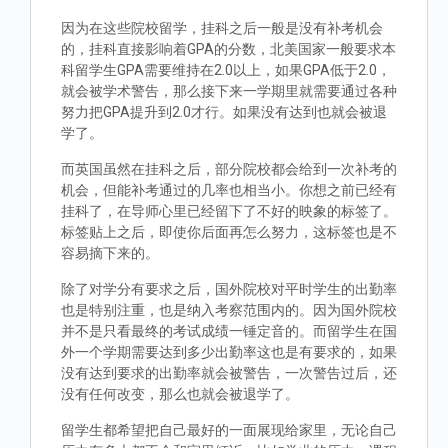
因为在这些院校留学，挂科之后一般是没有补考机会
的，挂科直接影响着GPA的分数，北美国家一般要求本
科留学生GPA需要维持在2.0以上，如果GPA低于2.0，
就会被学术警告，那么接下来一学期里就需要通过各种
努力把GPA提升到2.0才行。如果没有达到也就会被退
学了。
而英国虽然在挂科之后，部分院校都会给到一次补考的
机会，但能补考通过的几率也相当小。你想之前已经有
挂科了，在导师心里已经留下了不好的映象的标签了。
标签贴上之后，即使你后面再怎么努力，这标签也是不
容易摘下来的。
除了对学分有要求之后，国外院校对平时学生的出勤率
也是特别注重，也是纳入考察范围内的。因为国外院校
并不是只看最终的考试成绩一锤定音的。而留学生在国
外一个学期需要达到多少出勤率这也是有要求的，如果
没有达到要求的出勤率就会被警告，一次警告过后，还
没有任何改变，那么也就会被退学了。
留学生都希望把自己最好的一面展现给家里，无论自己