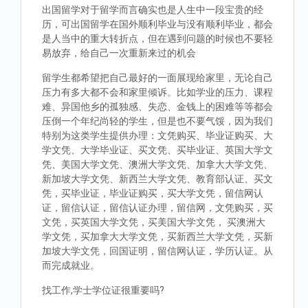
出国留学对于留学而言确实也是人生中一段宝贵的经
历，可出国留学在国外顺利毕业与没有顺利毕业，都会
是人当中的重大转折点，但在遇到问题的时候也不要轻
易放弃，给自己一次重新来过的机会
留学生都希望把自己最好的一面展现给家里，无论自己
压力有多大都不会和家里倾诉。比如学业的压力、课程
难、异国他乡的孤独感、失恋、金钱上的困难等等都会
压倒一个年纪尚轻的学生，但是也不要气馁，因为我们
特别为这类学生提供办理：文凭购买、毕业证购买、大
学文凭、大学毕业证、买文凭、买毕业证、英国大学文
凭、美国大学文凭、澳洲大学文凭、加拿大大学文凭、
新加坡大学文凭、新西兰大学文凭、教育部认证、买文
凭，买毕业证，毕业证购买，买大学文凭，留信网认
证，留信认证，留信认证办理，留信网，文凭购买，买
文凭，买英国大学文凭，买美国大学文凭， 买澳洲大
学文凭，买加拿大大学文凭，买新西兰大学文凭，买新
加坡大学文凭，回国证明，留信网认证，学历认证。从
而完成就业。
找工作,学士学位证很重要吗?