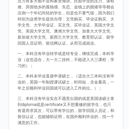
压力有多大都不会和家里倾诉。比如学业的压力、课程
难、异国他乡的孤独感、失恋、金钱上的困难等等都会
压倒一个年纪尚轻的学生，但是也不要气馁，因为我们
特别为这类学生提供办理：文凭购买、毕业证购买、大
学文凭、大学毕业证、买文凭、买毕业证、英国大学文
凭、美国大学文凭、澳洲大学文凭、加拿大大学文凭、
新加坡大学文凭、新西兰大学文凭、教育部认证、留学
回国人员证明、留信网认证。从而完成就业。
一、本科没有毕业转学或是转专业，继续完成，本科学
业（这也适合，大一大二挂科，不能进入大三课程，学
习的）；
二、本科未毕业直接申请硕士，（适合大三本科没有毕
业的，英国一年制授课试硕士，时间短，含金量高，一
年之后顺利毕业回国就可以进入工作岗位。）；
三、本科没有毕业实在不愿意出国的或是英国读硕士拿
到diploma或是certificate又不想重修的留学生，也只
有退而求其次，可以带有学位的，留学回国人员证，和
留信认证，也能辅助证明，在国外顺利毕业的，找一个
满意的工作。