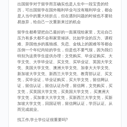
出国留学对于留学而言确实也是人生中一段宝贵的经
历，可出国留学在国外顺利毕业与没有顺利毕业，都会
是人当中的重大转折点，但在遇到问题的时候也不要轻
易放弃，给自己一次重新来过的机会
留学生都希望把自己最好的一面展现给家里，无论自己
压力有多大都不会和家里倾诉。比如学业的压力、课程
难、异国他乡的孤独感、失恋、金钱上的困难等等都会
压倒一个年纪尚轻的学生，但是也不要气馁，因为我们
特别为这类学生提供办理：文凭购买、毕业证购买、大
学文凭、大学毕业证、买文凭、买毕业证、英国大学文
凭、美国大学文凭、澳洲大学文凭、加拿大大学文凭、
新加坡大学文凭、新西兰大学文凭、教育部认证、买文
凭，买毕业证，毕业证购买，买大学文凭，留信网认
证，留信认证，留信认证办理，留信网，文凭购买，买
文凭，买英国大学文凭，买美国大学文凭， 买澳洲大
学文凭，买加拿大大学文凭，买新西兰大学文凭，买新
加坡大学文凭，回国证明，留信网认证，学历认证。从
而完成就业。
找工作,学士学位证很重要吗?