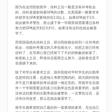
因为在这些院校留学，挂科之后一般是没有补考机会
的，挂科直接影响着GPA的分数，北美国家一般要求本
科留学生GPA需要维持在2.0以上，如果GPA低于2.0，
就会被学术警告，那么接下来一学期里就需要通过各种
努力把GPA提升到2.0才行。如果没有达到也就会被退
学了。
而英国虽然在挂科之后，部分院校都会给到一次补考的
机会，但能补考通过的几率也相当小。你想之前已经有
挂科了，在导师心里已经留下了不好的映象的标签了。
标签贴上之后，即使你后面再怎么努力，这标签也是不
容易摘下来的。
除了对学分有要求之后，国外院校对平时学生的出勤率
也是特别注重，也是纳入考察范围内的。因为国外院校
并不是只看最终的考试成绩一锤定音的。而留学生在国
外一个学期需要达到多少出勤率这也是有要求的，如果
没有达到要求的出勤率就会被警告，一次警告过后，还
没有任何改变，那么也就会被退学了。
留学生都希望把自己最好的一面展现给家里，无论自己