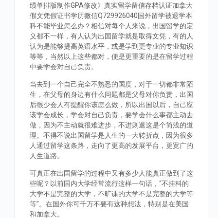
绩单排版制作GPA修改》真实留学留信存档认证加拿大
假文凭假证书学历微信Q729926040国外留学被退学本
科不能毕业怎么办？相信对每个人来说，出国留学的定
义都不一样，有人认为出国留学就是取得文凭，有的人
认为是能够提高英语水平，或是学到更专业的专业知识
等等，当然以上这些都对，便是更重要的是在留学过程
中要学会对自己负责。
当去到一个自己完全不熟悉的国度，对于一切都非常陌
生，在父母的身边有什么问题都是父母对你负责，出国
后很少会人有提醒你该怎么做，所以出国以后，自己应
该学会成长，学会对自己负责，要学会什么事都主动去
做，因为不主动就很难进步，不进则退这是个简浅的道
理。不得不说出国留学是人生的一大转折点，因为很多
人通过留学这条路，走向了更高的发展平台，更宽广的
人生道路。
可真正在出国留学的过程中又有多少人能真正做到了这
些呢？以前国内大学经常流行这样一句话，“不挂科的
大学不是完整的大学，不旷课的大学不是完整的大学等
等”。在国外你可千万不要有这种想法，特别是在美国
和加拿大。