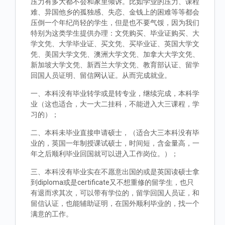
压力有多大都不会和家里倾诉。比如学业的压力、课程
难、异国他乡的孤独感、失恋、金钱上的困难等等都会
压倒一个年纪尚轻的学生，但是也不要气馁，因为我们
特别为这类学生提供办理：文凭购买、毕业证购买、大
学文凭、大学毕业证、买文凭、买毕业证、英国大学文
凭、美国大学文凭、澳洲大学文凭、加拿大大学文凭、
新加坡大学文凭、新西兰大学文凭、教育部认证、留学
回国人员证明、留信网认证。从而完成就业。
一、本科没有毕业转学或是转专业，继续完成，本科学
业（这也适合，大一大二挂科，不能进入大三课程，学
习的）；
二、本科未毕业直接申请硕士，（适合大三本科没有毕
业的，英国一年制授课试硕士，时间短，含金量高，一
年之后顺利毕业回国就可以进入工作岗位。）；
三、本科没有毕业实在不愿意出国的或是英国读硕士拿
到diploma或是certificate又不想重修的留学生，也只
有退而求其次，可以带有学位的，留学回国人员证，和
留信认证，也能辅助证明，在国外顺利毕业的，找一个
满意的工作。