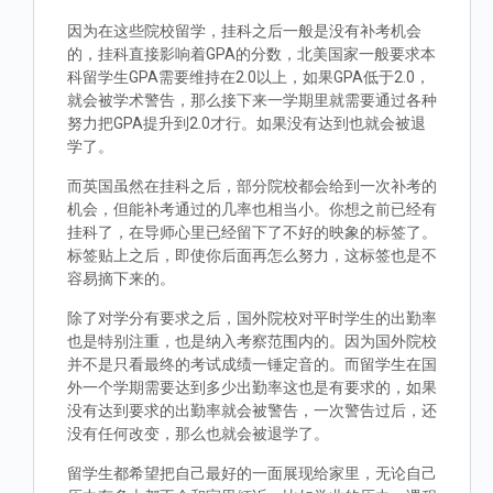
因为在这些院校留学，挂科之后一般是没有补考机会
的，挂科直接影响着GPA的分数，北美国家一般要求本
科留学生GPA需要维持在2.0以上，如果GPA低于2.0，
就会被学术警告，那么接下来一学期里就需要通过各种
努力把GPA提升到2.0才行。如果没有达到也就会被退
学了。
而英国虽然在挂科之后，部分院校都会给到一次补考的
机会，但能补考通过的几率也相当小。你想之前已经有
挂科了，在导师心里已经留下了不好的映象的标签了。
标签贴上之后，即使你后面再怎么努力，这标签也是不
容易摘下来的。
除了对学分有要求之后，国外院校对平时学生的出勤率
也是特别注重，也是纳入考察范围内的。因为国外院校
并不是只看最终的考试成绩一锤定音的。而留学生在国
外一个学期需要达到多少出勤率这也是有要求的，如果
没有达到要求的出勤率就会被警告，一次警告过后，还
没有任何改变，那么也就会被退学了。
留学生都希望把自己最好的一面展现给家里，无论自己