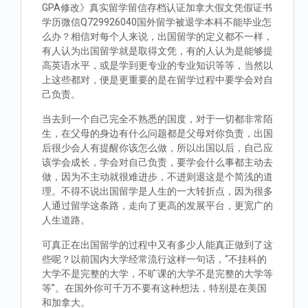
GPA修改》真实留学留信存档认证加拿大假文凭假证书
学历微信Q729926040国外留学被退学本科不能毕业怎
么办？相信对每个人来说，出国留学的定义都不一样，
有人认为出国留学就是取得文凭，有的人认为是能够提
高英语水平，或是学到更专业的专业知识等等，当然以
上这些都对，便是更重要的是在留学过程中要学会对自
己负责。
当去到一个自己完全不熟悉的国度，对于一切都非常陌
生，在父母的身边有什么问题都是父母对你负责，出国
后很少会人有提醒你该怎么做，所以出国以后，自己应
该学会成长，学会对自己负责，要学会什么事都主动去
做，因为不主动就很难进步，不进则退这是个简浅的道
理。不得不说出国留学是人生的一大转折点，因为很多
人通过留学这条路，走向了更高的发展平台，更宽广的
人生道路。
可真正在出国留学的过程中又有多少人能真正做到了这
些呢？以前国内大学经常流行这样一句话，“不挂科的
大学不是完整的大学，不旷课的大学不是完整的大学等
等”。在国外你可千万不要有这种想法，特别是在美国
和加拿大。