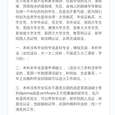
压力有多大都不会和家里倾诉。比如学业的压力、课程
难、异国他乡的孤独感、失恋、金钱上的困难等等都会
压倒一个年纪尚轻的学生，但是也不要气馁，因为我们
特别为这类学生提供办理：文凭购买、毕业证购买、大
学文凭、大学毕业证、买文凭、买毕业证、英国大学文
凭、美国大学文凭、澳洲大学文凭、加拿大大学文凭、
新加坡大学文凭、新西兰大学文凭、教育部认证、留学
回国人员证明、留信网认证。从而完成就业。
一、本科没有毕业转学或是转专业，继续完成，本科学
业（这也适合，大一大二挂科，不能进入大三课程，学
习的）；
二、本科未毕业直接申请硕士，（适合大三本科没有毕
业的，英国一年制授课试硕士，时间短，含金量高，一
年之后顺利毕业回国就可以进入工作岗位。）；
三、本科没有毕业实在不愿意出国的或是英国读硕士拿
到diploma或是certificate又不想重修的留学生，也只
有退而求其次，可以带有学位的，留学回国人员证，和
留信认证，也能辅助证明，在国外顺利毕业的，找一个
满意的工作。