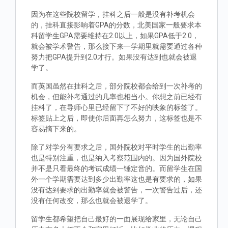
因为在这些院校留学，挂科之后一般是没有补考机会
的，挂科直接影响着GPA的分数，北美国家一般要求本
科留学生GPA需要维持在2.0以上，如果GPA低于2.0，
就会被学术警告，那么接下来一学期里就需要通过各种
努力把GPA提升到2.0才行。如果没有达到也就会被退
学了。
而英国虽然在挂科之后，部分院校都会给到一次补考的
机会，但能补考通过的几率也相当小。你想之前已经有
挂科了，在导师心里已经留下了不好的映象的标签了。
标签贴上之后，即使你后面再怎么努力，这标签也是不
容易摘下来的。
除了对学分有要求之后，国外院校对平时学生的出勤率
也是特别注重，也是纳入考察范围内的。因为国外院校
并不是只看最终的考试成绩一锤定音的。而留学生在国
外一个学期需要达到多少出勤率这也是有要求的，如果
没有达到要求的出勤率就会被警告，一次警告过后，还
没有任何改变，那么也就会被退学了。
留学生都希望把自己最好的一面展现给家里，无论自己