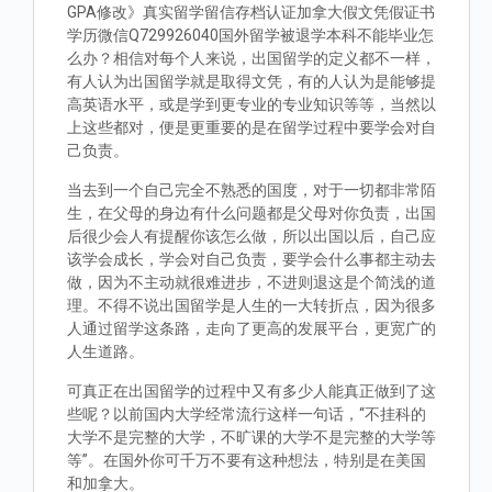
GPA修改》真实留学留信存档认证加拿大假文凭假证书
学历微信Q729926040国外留学被退学本科不能毕业怎
么办？相信对每个人来说，出国留学的定义都不一样，
有人认为出国留学就是取得文凭，有的人认为是能够提
高英语水平，或是学到更专业的专业知识等等，当然以
上这些都对，便是更重要的是在留学过程中要学会对自
己负责。
当去到一个自己完全不熟悉的国度，对于一切都非常陌
生，在父母的身边有什么问题都是父母对你负责，出国
后很少会人有提醒你该怎么做，所以出国以后，自己应
该学会成长，学会对自己负责，要学会什么事都主动去
做，因为不主动就很难进步，不进则退这是个简浅的道
理。不得不说出国留学是人生的一大转折点，因为很多
人通过留学这条路，走向了更高的发展平台，更宽广的
人生道路。
可真正在出国留学的过程中又有多少人能真正做到了这
些呢？以前国内大学经常流行这样一句话，“不挂科的
大学不是完整的大学，不旷课的大学不是完整的大学等
等”。在国外你可千万不要有这种想法，特别是在美国
和加拿大。