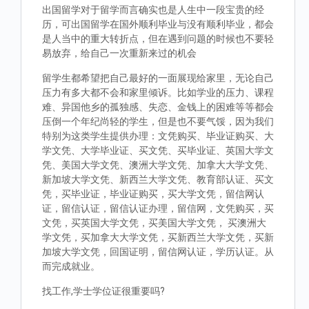
出国留学对于留学而言确实也是人生中一段宝贵的经
历，可出国留学在国外顺利毕业与没有顺利毕业，都会
是人当中的重大转折点，但在遇到问题的时候也不要轻
易放弃，给自己一次重新来过的机会
留学生都希望把自己最好的一面展现给家里，无论自己
压力有多大都不会和家里倾诉。比如学业的压力、课程
难、异国他乡的孤独感、失恋、金钱上的困难等等都会
压倒一个年纪尚轻的学生，但是也不要气馁，因为我们
特别为这类学生提供办理：文凭购买、毕业证购买、大
学文凭、大学毕业证、买文凭、买毕业证、英国大学文
凭、美国大学文凭、澳洲大学文凭、加拿大大学文凭、
新加坡大学文凭、新西兰大学文凭、教育部认证、买文
凭，买毕业证，毕业证购买，买大学文凭，留信网认
证，留信认证，留信认证办理，留信网，文凭购买，买
文凭，买英国大学文凭，买美国大学文凭， 买澳洲大
学文凭，买加拿大大学文凭，买新西兰大学文凭，买新
加坡大学文凭，回国证明，留信网认证，学历认证。从
而完成就业。
找工作,学士学位证很重要吗?