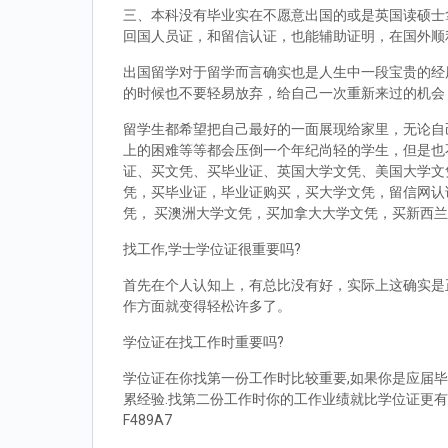
三、本科没有毕业实在不愿意出国的或是英国读硕士拿到d
回国人员证，和留信认证，也能辅助证明，在国外顺
出国留学对于留学而言确实也是人生中一段宝贵的经
的时候也不要轻易放弃，给自己一次重新来过的机会
留学生都希望把自己最好的一面展现给家里，无论自
上的困难等等都会压倒一个年纪尚轻的学生，但是也
证、买文凭、买毕业证、英国大学文凭、美国大学文
凭，买毕业证，毕业证购买，买大学文凭，留信网认
凭， 买澳洲大学文凭，买加拿大大学文凭，买新西
找工作,学士学位证很重要吗?
首先在个人认知上，有总比没有好，实际上这确实是
作方面就变得轻松许多了。
学位证在找工作时重要吗?
学位证在你找第一份工作时比较重要,如果你是应届毕
累经验.找第二份工作时你的工作业绩就比学位证更有
F489A7