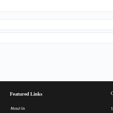
C
Featured Links
About Us