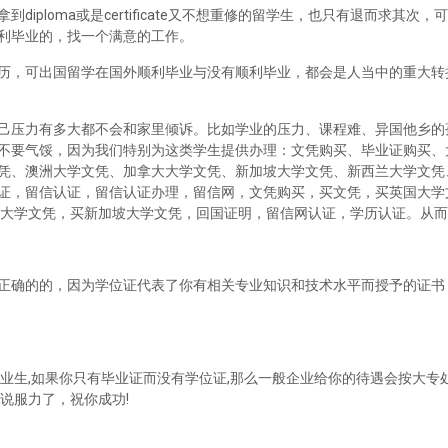
iploma或是certificate又不想重修的留学生，也只有退而求其次
利毕业的，找一个满意的工作。
历，可出国留学在国外顺利毕业与没有顺利毕业，都会是人当中的重大转
己压力有多大都不会和家里倾诉。比如学业的压力、课程难、异国他乡的
不要气馁，因为我们特别为这类学生提供办理：文凭购买、毕业证购买、
凭、澳洲大学文凭、加拿大大学文凭、新加坡大学文凭、新西兰大学文凭
证，留信认证，留信认证办理，留信网，文凭购买，买文凭，买英国大学
兰大学文凭，买新加坡大学文凭，回国证明，留信网认证，学历认证。从
正确的的，因为学位证代表了你有相关专业知识和技术水平而授予的证书
业生,如果你只有毕业证而没有学位证,那么一般企业给你的待遇会按大专处
说服力了，祝你成功!