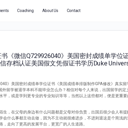
ents
Coaching
About Us
Contact
业证书《微信Q729926040》美国密封成绩单学
档认证美国假文凭假证书学历Duke Universi
29926040》美国密封成绩单学位证书《美国成绩单排版制作GPA修改》真
29926040国外留学被退学本科不能毕业怎么办？相信对每个人来说，出国留学
水平，或是学到更专业的专业知识等等，当然以上这些都对，便是更重要
陌生，在父母的身边有什么问题都是父母对你负责，出国后很少会人有提
学会什么事都主动去做，因为不主动就很难进步，不进则退这是个简浅的
路，走向了更高的发展平台，更宽广的人生道路。