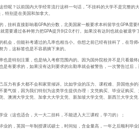
这些呢？以前国内大学经常流行这样一句话，“不挂科的大学不是完整的
法，特别是在美国和加拿大。
，挂科直接影响着GPA的分数，北美国家一般要求本科留学生GPA需要维
里就需要通过各种努力把GPA提升到2.0才行。如果没有达到也就会被退学
的机会，但能补考通过的几率也相当小。你想之前已经有挂科了，在导师
努力，这标签也是不容易摘下来的。
率也是特别注重，也是纳入考察范围内的。因为国外院校并不是只看最终
也是有要求的，如果没有达到要求的出勤率就会被警告，一次警告过后，
己压力有多大都不会和家里倾诉。比如学业的压力、课程难、异国他乡的
不要气馁，因为我们特别为这类学生提供办理：文凭购买、毕业证购买、
凭、澳洲大学文凭、加拿大大学文凭、新加坡大学文凭、新西兰大学文凭
学业（这也适合，大一大二挂科，不能进入大三课程，学习的）；
毕业的，英国一年制授课试硕士，时间短，含金量高，一年之后顺利毕业