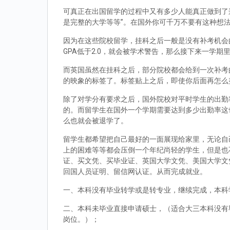
可真正在出国留学的过程中又有多少人能真正做到了
是完整的大学等等”。在国外你可千万不要有这种想
因为在这些院校留学，挂科之后一般是没有补考机会的
GPA低于2.0，就会被学术警告，那么接下来一学期
而英国虽然在挂科之后，部分院校都会给到一次补考
的映象的标签了。标签贴上之后，即使你后面再怎么
除了对学分有要求之后，国外院校对平时学生的出勤
的。而留学生在国外一个学期需要达到多少出勤率这
么也就会被退学了。
留学生都希望把自己最好的一面展现给家里，无论自
上的困难等等都会压倒一个年纪尚轻的学生，但是也
证、买文凭、买毕业证、英国大学文凭、美国大学文
回国人员证明、留信网认证。从而完成就业。
一、本科没有毕业转学或是转专业，继续完成，本科
二、本科未毕业直接申请硕士，（适合大三本科没有
岗位。）；