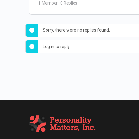
1 Member
·
0 Replies
Sorry, there were no replies found.
Log in to reply.