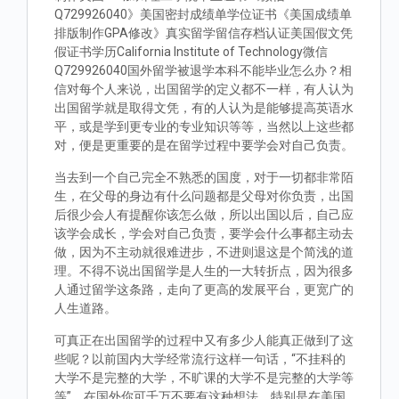
Q729926040》美国密封成绩单学位证书《美国成绩单
排版制作GPA修改》真实留学留信存档认证美国假文凭
假证书学历California Institute of Technology微信
Q729926040国外留学被退学本科不能毕业怎么办？相
信对每个人来说，出国留学的定义都不一样，有人认为
出国留学就是取得文凭，有的人认为是能够提高英语水
平，或是学到更专业的专业知识等等，当然以上这些都
对，便是更重要的是在留学过程中要学会对自己负责。
当去到一个自己完全不熟悉的国度，对于一切都非常陌
生，在父母的身边有什么问题都是父母对你负责，出国
后很少会人有提醒你该怎么做，所以出国以后，自己应
该学会成长，学会对自己负责，要学会什么事都主动去
做，因为不主动就很难进步，不进则退这是个简浅的道
理。不得不说出国留学是人生的一大转折点，因为很多
人通过留学这条路，走向了更高的发展平台，更宽广的
人生道路。
可真正在出国留学的过程中又有多少人能真正做到了这
些呢？以前国内大学经常流行这样一句话，“不挂科的
大学不是完整的大学，不旷课的大学不是完整的大学等
等”。在国外你可千万不要有这种想法，特别是在美国