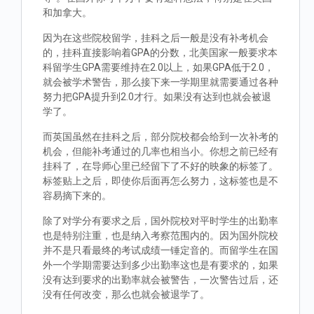
和加拿大。
因为在这些院校留学，挂科之后一般是没有补考机会
的，挂科直接影响着GPA的分数，北美国家一般要求本
科留学生GPA需要维持在2.0以上，如果GPA低于2.0，
就会被学术警告，那么接下来一学期里就需要通过各种
努力把GPA提升到2.0才行。如果没有达到也就会被退
学了。
而英国虽然在挂科之后，部分院校都会给到一次补考的
机会，但能补考通过的几率也相当小。你想之前已经有
挂科了，在导师心里已经留下了不好的映象的标签了。
标签贴上之后，即使你后面再怎么努力，这标签也是不
容易摘下来的。
除了对学分有要求之后，国外院校对平时学生的出勤率
也是特别注重，也是纳入考察范围内的。因为国外院校
并不是只看最终的考试成绩一锤定音的。而留学生在国
外一个学期需要达到多少出勤率这也是有要求的，如果
没有达到要求的出勤率就会被警告，一次警告过后，还
没有任何改变，那么也就会被退学了。