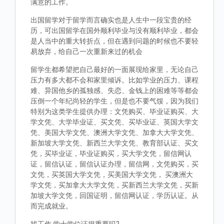
满意的工作。
出国留学对于留学而言确实也是人生中一段宝贵的经
历，可出国留学在国外顺利毕业与没有顺利毕业，都会
是人当中的重大转折点，但在遇到问题的时候也不要轻
易放弃，给自己一次重新来过的机会
留学生都希望把自己最好的一面展现给家里，无论自己
压力有多大都不会和家里倾诉。比如学业的压力、课程
难、异国他乡的孤独感、失恋、金钱上的困难等等都会
压倒一个年纪尚轻的学生，但是也不要气馁，因为我们
特别为这类学生提供办理：文凭购买、毕业证购买、大
学文凭、大学毕业证、买文凭、买毕业证、英国大学文
凭、美国大学文凭、澳洲大学文凭、加拿大大学文凭、
新加坡大学文凭、新西兰大学文凭、教育部认证、买文
凭，买毕业证，毕业证购买，买大学文凭，留信网认
证，留信认证，留信认证办理，留信网，文凭购买，买
文凭，买英国大学文凭，买美国大学文凭， 买澳洲大
学文凭，买加拿大大学文凭，买新西兰大学文凭，买新
加坡大学文凭，回国证明，留信网认证，学历认证。从
而完成就业。