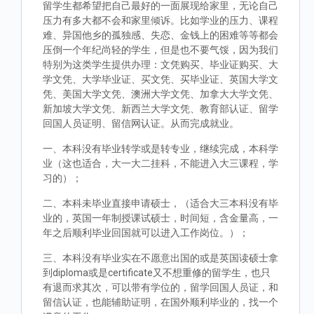
留学生都希望把自己最好的一面展现给家里，无论自己
压力有多大都不会和家里倾诉。比如学业的压力、课程
难、异国他乡的孤独感、失恋、金钱上的困难等等都会
压倒一个年纪尚轻的学生，但是也不要气馁，因为我们
特别为这类学生提供办理：文凭购买、毕业证购买、大
学文凭、大学毕业证、买文凭、买毕业证、英国大学文
凭、美国大学文凭、澳洲大学文凭、加拿大大学文凭、
新加坡大学文凭、新西兰大学文凭、教育部认证、留学
回国人员证明、留信网认证。从而完成就业。
一、本科没有毕业转学或是转专业，继续完成，本科学
业（这也适合，大一大二挂科，不能进入大三课程，学
习的）；
二、本科未毕业直接申请硕士，（适合大三本科没有毕
业的，英国一年制授课试硕士，时间短，含金量高，一
年之后顺利毕业回国就可以进入工作岗位。）；
三、本科没有毕业实在不愿意出国的或是英国读硕士拿
到diploma或是certificate又不想重修的留学生，也只
有退而求其次，可以带有学位的，留学回国人员证，和
留信认证，也能辅助证明，在国外顺利毕业的，找一个