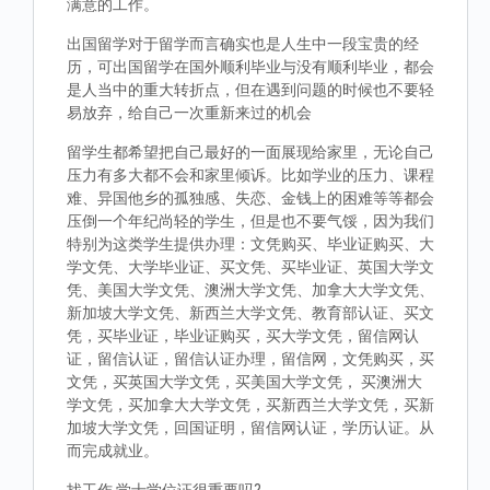
满意的工作。
出国留学对于留学而言确实也是人生中一段宝贵的经
历，可出国留学在国外顺利毕业与没有顺利毕业，都会
是人当中的重大转折点，但在遇到问题的时候也不要轻
易放弃，给自己一次重新来过的机会
留学生都希望把自己最好的一面展现给家里，无论自己
压力有多大都不会和家里倾诉。比如学业的压力、课程
难、异国他乡的孤独感、失恋、金钱上的困难等等都会
压倒一个年纪尚轻的学生，但是也不要气馁，因为我们
特别为这类学生提供办理：文凭购买、毕业证购买、大
学文凭、大学毕业证、买文凭、买毕业证、英国大学文
凭、美国大学文凭、澳洲大学文凭、加拿大大学文凭、
新加坡大学文凭、新西兰大学文凭、教育部认证、买文
凭，买毕业证，毕业证购买，买大学文凭，留信网认
证，留信认证，留信认证办理，留信网，文凭购买，买
文凭，买英国大学文凭，买美国大学文凭， 买澳洲大
学文凭，买加拿大大学文凭，买新西兰大学文凭，买新
加坡大学文凭，回国证明，留信网认证，学历认证。从
而完成就业。