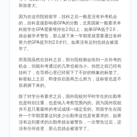
和加拿大。
因为在这些院校留学，挂科之后一般是没有补考机会
的，挂科直接影响着GPA的分数，北美国家一般要求本
科留学生GPA需要维持在2.0以上，如果GPA低于2.0，
就会被学术警告，那么接下来一学期里就需要通过各种
努力把GPA提升到2.0才行。如果没有达到也就会被退
学了。
而英国虽然在挂科之后，部分院校都会给到一次补考的
机会，但能补考通过的几率也相当小。你想之前已经有
挂科了，在导师心里已经留下了不好的映象的标签了。
标签贴上之后，即使你后面再怎么努力，这标签也是不
容易摘下来的。
除了对学分有要求之后，国外院校对平时学生的出勤率
也是特别注重，也是纳入考察范围内的。因为国外院校
并不是只看最终的考试成绩一锤定音的。而留学生在国
外一个学期需要达到多少出勤率这也是有要求的，如果
没有达到要求的出勤率就会被警告，一次警告过后，还
没有任何改变，那么也就会被退学了。