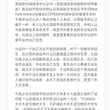
美国密封成绩单学位证书《美国成绩单排版制作GPA修
改》真实留学留信存档认证美国假文凭假证书学历New
York University微信Q729926040国外留学被退学本科
不能毕业怎么办？相信对每个人来说，出国留学的定义
都不一样，有人认为出国留学就是取得文凭，有的人认
为是能够提高英语水平，或是学到更专业的专业知识等
等，当然以上这些都对，便是更重要的是在留学过程中
要学会对自己负责。
当去到一个自己完全不熟悉的国度，对于一切都非常陌
生，在父母的身边有什么问题都是父母对你负责，出国
后很少会人有提醒你该怎么做，所以出国以后，自己应
该学会成长，学会对自己负责，要学会什么事都主动去
做，因为不主动就很难进步，不进则退这是个简浅的道
理。不得不说出国留学是人生的一大转折点，因为很多
人通过留学这条路，走向了更高的发展平台，更宽广的
人生道路。
可真正在出国留学的过程中又有多少人能真正做到了这
些呢？以前国内大学经常流行这样一句话，“不挂科的
大学不是完整的大学，不旷课的大学不是完整的大学等
等”。在国外你可千万不要有这种想法，特别是在美国