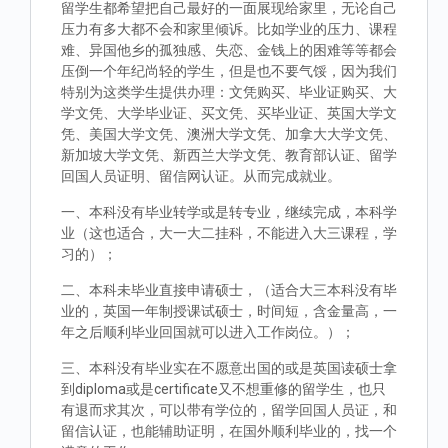
留学生都希望把自己最好的一面展现给家里，无论自己
压力有多大都不会和家里倾诉。比如学业的压力、课程
难、异国他乡的孤独感、失恋、金钱上的困难等等都会
压倒一个年纪尚轻的学生，但是也不要气馁，因为我们
特别为这类学生提供办理：文凭购买、毕业证购买、大
学文凭、大学毕业证、买文凭、买毕业证、英国大学文
凭、美国大学文凭、澳洲大学文凭、加拿大大学文凭、
新加坡大学文凭、新西兰大学文凭、教育部认证、留学
回国人员证明、留信网认证。从而完成就业。
一、本科没有毕业转学或是转专业，继续完成，本科学
业（这也适合，大一大二挂科，不能进入大三课程，学
习的）；
二、本科未毕业直接申请硕士，（适合大三本科没有毕
业的，英国一年制授课试硕士，时间短，含金量高，一
年之后顺利毕业回国就可以进入工作岗位。）；
三、本科没有毕业实在不愿意出国的或是英国读硕士拿
到diploma或是certificate又不想重修的留学生，也只
有退而求其次，可以带有学位的，留学回国人员证，和
留信认证，也能辅助证明，在国外顺利毕业的，找一个