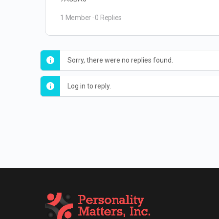
1 Member
·
0 Replies
Sorry, there were no replies found.
Log in to reply.