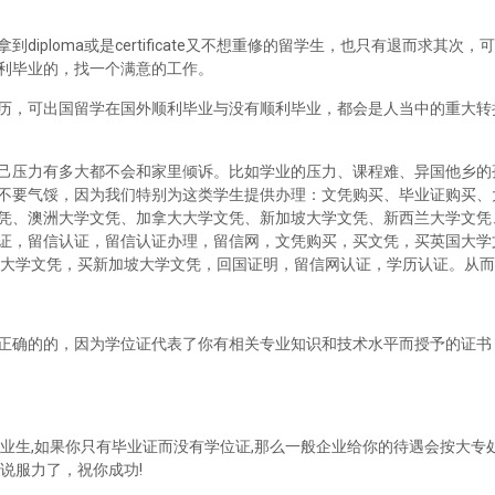
iploma或是certificate又不想重修的留学生，也只有退而求其次
利毕业的，找一个满意的工作。
历，可出国留学在国外顺利毕业与没有顺利毕业，都会是人当中的重大转
己压力有多大都不会和家里倾诉。比如学业的压力、课程难、异国他乡的
不要气馁，因为我们特别为这类学生提供办理：文凭购买、毕业证购买、
凭、澳洲大学文凭、加拿大大学文凭、新加坡大学文凭、新西兰大学文凭
证，留信认证，留信认证办理，留信网，文凭购买，买文凭，买英国大学
兰大学文凭，买新加坡大学文凭，回国证明，留信网认证，学历认证。从
正确的的，因为学位证代表了你有相关专业知识和技术水平而授予的证书
业生,如果你只有毕业证而没有学位证,那么一般企业给你的待遇会按大专处
说服力了，祝你成功!