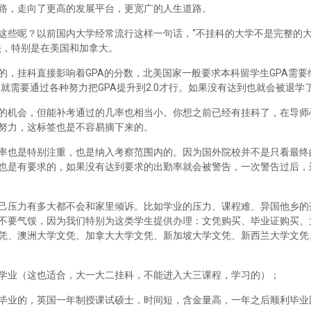
路，走向了更高的发展平台，更宽广的人生道路。
这些呢？以前国内大学经常流行这样一句话，“不挂科的大学不是完整的
法，特别是在美国和加拿大。
，挂科直接影响着GPA的分数，北美国家一般要求本科留学生GPA需要维
里就需要通过各种努力把GPA提升到2.0才行。如果没有达到也就会被退学
的机会，但能补考通过的几率也相当小。你想之前已经有挂科了，在导师
努力，这标签也是不容易摘下来的。
率也是特别注重，也是纳入考察范围内的。因为国外院校并不是只看最终
也是有要求的，如果没有达到要求的出勤率就会被警告，一次警告过后，
己压力有多大都不会和家里倾诉。比如学业的压力、课程难、异国他乡的
不要气馁，因为我们特别为这类学生提供办理：文凭购买、毕业证购买、
凭、澳洲大学文凭、加拿大大学文凭、新加坡大学文凭、新西兰大学文凭
学业（这也适合，大一大二挂科，不能进入大三课程，学习的）；
毕业的，英国一年制授课试硕士，时间短，含金量高，一年之后顺利毕业