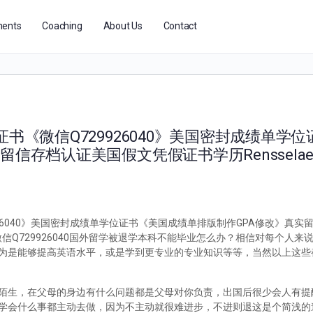
ents
Coaching
About Us
Contact
书《微信Q729926040》美国密封成绩单学
档认证美国假文凭假证书学历Rensselaer Pol
926040》美国密封成绩单学位证书《美国成绩单排版制作GPA修改》真
Institute微信Q729926040国外留学被退学本科不能毕业怎么办？相信对每
为是能够提高英语水平，或是学到更专业的专业知识等等，当然以上这些
陌生，在父母的身边有什么问题都是父母对你负责，出国后很少会人有提
学会什么事都主动去做，因为不主动就很难进步，不进则退这是个简浅的