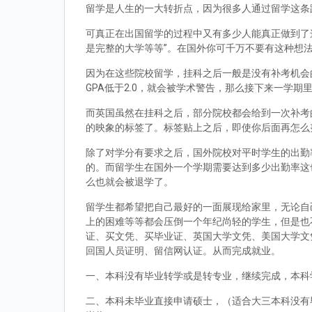
留学是人生的一大转折点，因为很多人通过留学这条
可真正在出国留学的过程中又有多少人能真正做到了
是完整的大学等等”。在国外你可千万不要有这种想
因为在这些院校留学，挂科之后一般是没有补考机会的
GPA低于2.0，就会被学术警告，那么接下来一学期
而英国虽然在挂科之后，部分院校都会给到一次补考
的映象的标签了。标签贴上之后，即使你后面再怎么
除了对学分有要求之后，国外院校对平时学生的出勤
的。而留学生在国外一个学期需要达到多少出勤率这
么也就会被退学了。
留学生都希望把自己最好的一面展现给家里，无论自
上的困难等等都会压倒一个年纪尚轻的学生，但是也
证、买文凭、买毕业证、英国大学文凭、美国大学文
回国人员证明、留信网认证。从而完成就业。
一、本科没有毕业转学或是转专业，继续完成，本科
二、本科未毕业直接申请硕士，（适合大三本科没有