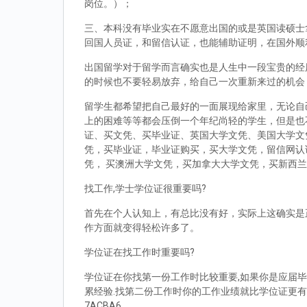
岗位。）；
三、本科没有毕业实在不愿意出国的或是英国读硕士拿到d
回国人员证，和留信认证，也能辅助证明，在国外顺
出国留学对于留学而言确实也是人生中一段宝贵的经
的时候也不要轻易放弃，给自己一次重新来过的机会
留学生都希望把自己最好的一面展现给家里，无论自
上的困难等等都会压倒一个年纪尚轻的学生，但是也
证、买文凭、买毕业证、英国大学文凭、美国大学文
凭，买毕业证，毕业证购买，买大学文凭，留信网认
凭， 买澳洲大学文凭，买加拿大大学文凭，买新西
找工作,学士学位证很重要吗?
首先在个人认知上，有总比没有好，实际上这确实是
作方面就变得轻松许多了。
学位证在找工作时重要吗?
学位证在你找第一份工作时比较重要,如果你是应届毕
累经验.找第二份工作时你的工作业绩就比学位证更有
7ACBA6