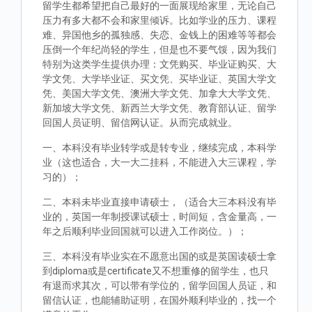
留学生都希望把自己最好的一面展现给家里，无论自己
压力有多大都不会和家里倾诉。比如学业的压力、课程
难、异国他乡的孤独感、失恋、金钱上的困难等等都会
压倒一个年纪尚轻的学生，但是也不要气馁，因为我们
特别为这类学生提供办理：文凭购买、毕业证购买、大
学文凭、大学毕业证、买文凭、买毕业证、英国大学文
凭、美国大学文凭、澳洲大学文凭、加拿大大学文凭、
新加坡大学文凭、新西兰大学文凭、教育部认证、留学
回国人员证明、留信网认证。从而完成就业。
一、本科没有毕业转学或是转专业，继续完成，本科学
业（这也适合，大一大二挂科，不能进入大三课程，学
习的）；
二、本科未毕业直接申请硕士，（适合大三本科没有毕
业的，英国一年制授课试硕士，时间短，含金量高，一
年之后顺利毕业回国就可以进入工作岗位。）；
三、本科没有毕业实在不愿意出国的或是英国读硕士拿
到diploma或是certificate又不想重修的留学生，也只
有退而求其次，可以带有学位的，留学回国人员证，和
留信认证，也能辅助证明，在国外顺利毕业的，找一个