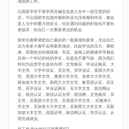
满意的工作。
出国留学对于留学而言确实也是人生中一段宝贵的经
历，可出国留学在国外顺利毕业与没有顺利毕业，都会
是人当中的重大转折点，但在遇到问题的时候也不要轻
易放弃，给自己一次重新来过的机会
留学生都希望把自己最好的一面展现给家里，无论自己
压力有多大都不会和家里倾诉。比如学业的压力、课程
难、异国他乡的孤独感、失恋、金钱上的困难等等都会
压倒一个年纪尚轻的学生，但是也不要气馁，因为我们
特别为这类学生提供办理：文凭购买、毕业证购买、大
学文凭、大学毕业证、买文凭、买毕业证、英国大学文
凭、美国大学文凭、澳洲大学文凭、加拿大大学文凭、
新加坡大学文凭、新西兰大学文凭、教育部认证、买文
凭，买毕业证，毕业证购买，买大学文凭，留信网认
证，留信认证，留信认证办理，留信网，文凭购买，买
文凭，买英国大学文凭，买美国大学文凭， 买澳洲大
学文凭，买加拿大大学文凭，买新西兰大学文凭，买新
加坡大学文凭，回国证明，留信网认证，学历认证。从
而完成就业。