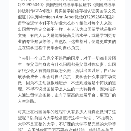
Q729926040》美国密封成绩单学位证书《美国成绩单
排版制作GPA修改》真实留学留信存档认证美国假文凭
假证书学历Michigan Ann Arbor微信Q729926040国外
留学被退学本科不能毕业怎么办？相信对每个人来说，
出国留学的定义都不一样，有人认为出国留学就是取得
文凭，有的人认为是能够提高英语水平，或是学到更专
业的专业知识等等，当然以上这些都对，便是更重要的
是在留学过程中要学会对自己负责。
当去到一个自己完全不熟悉的国度，对于一切都非常陌
生，在父母的身边有什么问题都是父母对你负责，出国
后很少会人有提醒你该怎么做，所以出国以后，自己应
该学会成长，学会对自己负责，要学会什么事都主动去
做，因为不主动就很难进步，不进则退这是个简浅的道
理。不得不说出国留学是人生的一大转折点，因为很多
人通过留学这条路，走向了更高的发展平台，更宽广的
人生道路。
可真正在出国留学的过程中又有多少人能真正做到了这
些呢？以前国内大学经常流行这样一句话，“不挂科的
大学不是完整的大学，不旷课的大学不是完整的大学等
等”。在国外你可千万不要有这种想法，特别是在美国