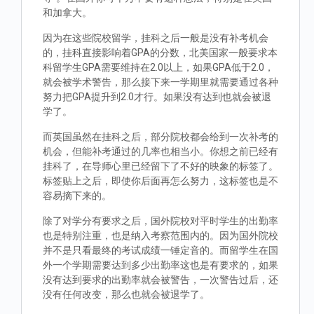
和加拿大。
因为在这些院校留学，挂科之后一般是没有补考机会
的，挂科直接影响着GPA的分数，北美国家一般要求本
科留学生GPA需要维持在2.0以上，如果GPA低于2.0，
就会被学术警告，那么接下来一学期里就需要通过各种
努力把GPA提升到2.0才行。如果没有达到也就会被退
学了。
而英国虽然在挂科之后，部分院校都会给到一次补考的
机会，但能补考通过的几率也相当小。你想之前已经有
挂科了，在导师心里已经留下了不好的映象的标签了。
标签贴上之后，即使你后面再怎么努力，这标签也是不
容易摘下来的。
除了对学分有要求之后，国外院校对平时学生的出勤率
也是特别注重，也是纳入考察范围内的。因为国外院校
并不是只看最终的考试成绩一锤定音的。而留学生在国
外一个学期需要达到多少出勤率这也是有要求的，如果
没有达到要求的出勤率就会被警告，一次警告过后，还
没有任何改变，那么也就会被退学了。