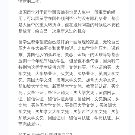
满意的工作。
出国留学对于留学而言确实也是人生中一段宝贵的经
历，可出国留学在国外顺利毕业与没有顺利毕业，都会
是人当中的重大转折点，但在遇到问题的时候也不要轻
易放弃，给自己一次重新来过的机会
留学生都希望把自己最好的一面展现给家里，无论自己
压力有多大都不会和家里倾诉。比如学业的压力、课程
难、异国他乡的孤独感、失恋、金钱上的困难等等都会
压倒一个年纪尚轻的学生，但是也不要气馁，因为我们
特别为这类学生提供办理：文凭购买、毕业证购买、大
学文凭、大学毕业证、买文凭、买毕业证、英国大学文
凭、美国大学文凭、澳洲大学文凭、加拿大大学文凭、
新加坡大学文凭、新西兰大学文凭、教育部认证、买文
凭，买毕业证，毕业证购买，买大学文凭，留信网认
证，留信认证，留信认证办理，留信网，文凭购买，买
文凭，买英国大学文凭，买美国大学文凭， 买澳洲大
学文凭，买加拿大大学文凭，买新西兰大学文凭，买新
加坡大学文凭，回国证明，留信网认证，学历认证。从
而完成就业。