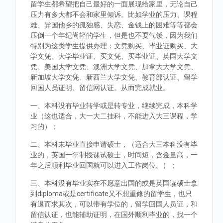
留学生都希望把自己最好的一面展现给家里，无论自己
压力有多大都不会和家里倾诉。比如学业的压力、课程
难、异国他乡的孤独感、失恋、金钱上的困难等等都会
压倒一个年纪尚轻的学生，但是也不要气馁，因为我们
特别为这类学生提供办理：文凭购买、毕业证购买、大
学文凭、大学毕业证、买文凭、买毕业证、英国大学文
凭、美国大学文凭、澳洲大学文凭、加拿大大学文凭、
新加坡大学文凭、新西兰大学文凭、教育部认证、留学
回国人员证明、留信网认证。从而完成就业。
一、本科没有毕业转学或是转专业，继续完成，本科学
业（这也适合，大一大二挂科，不能进入大三课程，学
习的）；
二、本科未毕业直接申请硕士，（适合大三本科没有毕
业的，英国一年制授课试硕士，时间短，含金量高，一
年之后顺利毕业回国就可以进入工作岗位。）；
三、本科没有毕业实在不愿意出国的或是英国读硕士拿
到diploma或是certificate又不想重修的留学生，也只
有退而求其次，可以带有学位的，留学回国人员证，和
留信认证，也能辅助证明，在国外顺利毕业的，找一个