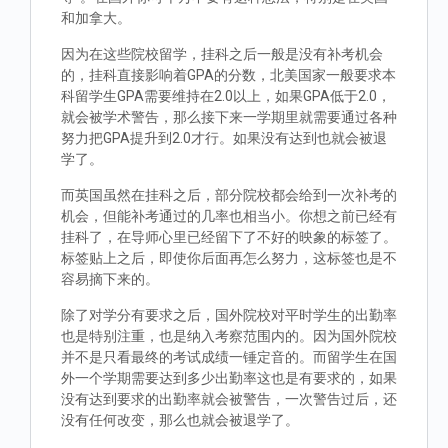
和加拿大。
因为在这些院校留学，挂科之后一般是没有补考机会
的，挂科直接影响着GPA的分数，北美国家一般要求本
科留学生GPA需要维持在2.0以上，如果GPA低于2.0，
就会被学术警告，那么接下来一学期里就需要通过各种
努力把GPA提升到2.0才行。如果没有达到也就会被退
学了。
而英国虽然在挂科之后，部分院校都会给到一次补考的
机会，但能补考通过的几率也相当小。你想之前已经有
挂科了，在导师心里已经留下了不好的映象的标签了。
标签贴上之后，即使你后面再怎么努力，这标签也是不
容易摘下来的。
除了对学分有要求之后，国外院校对平时学生的出勤率
也是特别注重，也是纳入考察范围内的。因为国外院校
并不是只看最终的考试成绩一锤定音的。而留学生在国
外一个学期需要达到多少出勤率这也是有要求的，如果
没有达到要求的出勤率就会被警告，一次警告过后，还
没有任何改变，那么也就会被退学了。