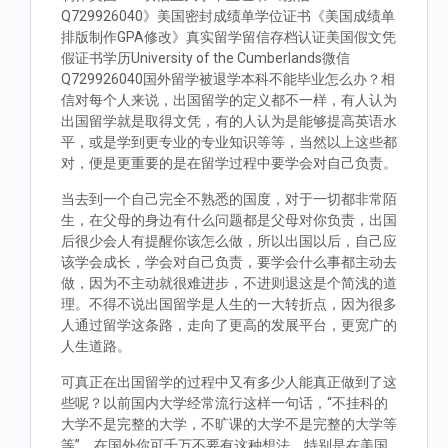
Q729926040》美国密封成绩单学位证书《美国成绩单
排版制作GPA修改》真实留学留信存档认证美国假文凭
假证书学历University of the Cumberlands微信
Q729926040国外留学被退学本科不能毕业怎么办？相
信对每个人来说，出国留学的定义都不一样，有人认为
出国留学就是取得文凭，有的人认为是能够提高英语水
平，或是学到更专业的专业知识等等，当然以上这些都
对，便是更重要的是在留学过程中要学会对自己负责。
当去到一个自己完全不熟悉的国度，对于一切都非常陌
生，在父母的身边有什么问题都是父母对你负责，出国
后很少会人有提醒你该怎么做，所以出国以后，自己应
该学会成长，学会对自己负责，要学会什么事都主动去
做，因为不主动就很难进步，不进则退这是个简浅的道
理。不得不说出国留学是人生的一大转折点，因为很多
人通过留学这条路，走向了更高的发展平台，更宽广的
人生道路。
可真正在出国留学的过程中又有多少人能真正做到了这
些呢？以前国内大学经常流行这样一句话，“不挂科的
大学不是完整的大学，不旷课的大学不是完整的大学等
等”。在国外你可千万不要有这种想法，特别是在美国