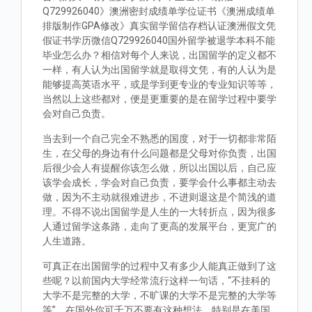
Q729926040》澳洲密封成绩单学位证书《澳洲成绩单
排版制作GPA修改》真实留学留信存档认证澳洲假文凭
假证书学历微信Q729926040国外留学被退学本科不能
毕业怎么办？相信对每个人来说，出国留学的定义都不
一样，有人认为出国留学就是取得文凭，有的人认为是
能够提高英语水平，或是学到更专业的专业知识等等，
当然以上这些都对，便是更重要的是在留学过程中要学
会对自己负责。
当去到一个自己完全不熟悉的国度，对于一切都非常陌
生，在父母的身边有什么问题都是父母对你负责，出国
后很少会人有提醒你该怎么做，所以出国以后，自己应
该学会成长，学会对自己负责，要学会什么事都主动去
做，因为不主动就很难进步，不进则退这是个简浅的道
理。不得不说出国留学是人生的一大转折点，因为很多
人通过留学这条路，走向了更高的发展平台，更宽广的
人生道路。
可真正在出国留学的过程中又有多少人能真正做到了这
些呢？以前国内大学经常流行这样一句话，“不挂科的
大学不是完整的大学，不旷课的大学不是完整的大学等
等”。在国外你可千万不要有这种想法，特别是在美国