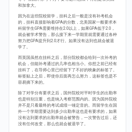
和加拿大。
因为在这些院校留学，挂科之后一般是没有补考机会
的，挂科直接影响着GPA的分数，北美国家一般要求本
科留学生GPA需要维持在2.0以上，如果GPA低于2.0，
就会被学术警告，那么接下来一学期里就需要通过各种
努力把GPA提升到2.0才行。如果没有达到也就会被退
学了。
而英国虽然在挂科之后，部分院校都会给到一次补考的
机会，但能补考通过的几率也相当小。你想之前已经有
挂科了，在导师心里已经留下了不好的映象的标签了。
标签贴上之后，即使你后面再怎么努力，这标签也是不
容易摘下来的。
除了对学分有要求之后，国外院校对平时学生的出勤率
也是特别注重，也是纳入考察范围内的。因为国外院校
并不是只看最终的考试成绩一锤定音的。而留学生在国
外一个学期需要达到多少出勤率这也是有要求的，如果
没有达到要求的出勤率就会被警告，一次警告过后，还
没有任何改变，那么也就会被退学了。