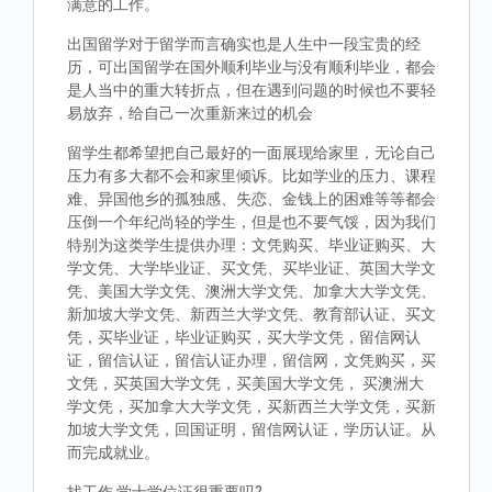
满意的工作。
出国留学对于留学而言确实也是人生中一段宝贵的经
历，可出国留学在国外顺利毕业与没有顺利毕业，都会
是人当中的重大转折点，但在遇到问题的时候也不要轻
易放弃，给自己一次重新来过的机会
留学生都希望把自己最好的一面展现给家里，无论自己
压力有多大都不会和家里倾诉。比如学业的压力、课程
难、异国他乡的孤独感、失恋、金钱上的困难等等都会
压倒一个年纪尚轻的学生，但是也不要气馁，因为我们
特别为这类学生提供办理：文凭购买、毕业证购买、大
学文凭、大学毕业证、买文凭、买毕业证、英国大学文
凭、美国大学文凭、澳洲大学文凭、加拿大大学文凭、
新加坡大学文凭、新西兰大学文凭、教育部认证、买文
凭，买毕业证，毕业证购买，买大学文凭，留信网认
证，留信认证，留信认证办理，留信网，文凭购买，买
文凭，买英国大学文凭，买美国大学文凭， 买澳洲大
学文凭，买加拿大大学文凭，买新西兰大学文凭，买新
加坡大学文凭，回国证明，留信网认证，学历认证。从
而完成就业。