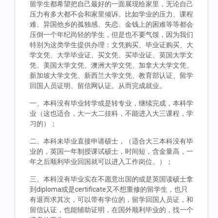
留学生都希望把自己最好的一面展现给家里，无论自己
压力有多大都不会和家里倾诉。比如学业的压力、课程
难、异国他乡的孤独感、失恋、金钱上的困难等等都会
压倒一个年纪尚轻的学生，但是也不要气馁，因为我们
特别为这类学生提供办理：文凭购买、毕业证购买、大
学文凭、大学毕业证、买文凭、买毕业证、英国大学文
凭、美国大学文凭、澳洲大学文凭、加拿大大学文凭、
新加坡大学文凭、新西兰大学文凭、教育部认证、留学
回国人员证明、留信网认证。从而完成就业。
一、本科没有毕业转学或是转专业，继续完成，本科学
业（这也适合，大一大二挂科，不能进入大三课程，学
习的）；
二、本科未毕业直接申请硕士，（适合大三本科没有毕
业的，英国一年制授课试硕士，时间短，含金量高，一
年之后顺利毕业回国就可以进入工作岗位。）；
三、本科没有毕业实在不愿意出国的或是英国读硕士拿
到diploma或是certificate又不想重修的留学生，也只
有退而求其次，可以带有学位的，留学回国人员证，和
留信认证，也能辅助证明，在国外顺利毕业的，找一个