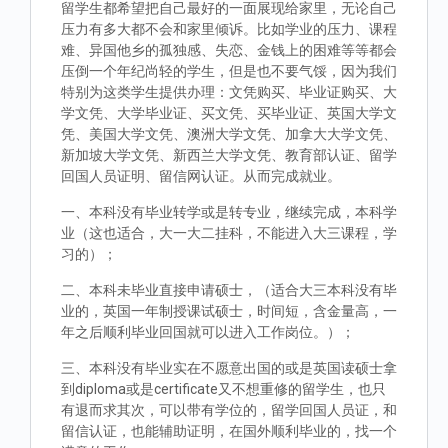
留学生都希望把自己最好的一面展现给家里，无论自己
压力有多大都不会和家里倾诉。比如学业的压力、课程
难、异国他乡的孤独感、失恋、金钱上的困难等等都会
压倒一个年纪尚轻的学生，但是也不要气馁，因为我们
特别为这类学生提供办理：文凭购买、毕业证购买、大
学文凭、大学毕业证、买文凭、买毕业证、英国大学文
凭、美国大学文凭、澳洲大学文凭、加拿大大学文凭、
新加坡大学文凭、新西兰大学文凭、教育部认证、留学
回国人员证明、留信网认证。从而完成就业。
一、本科没有毕业转学或是转专业，继续完成，本科学
业（这也适合，大一大二挂科，不能进入大三课程，学
习的）；
二、本科未毕业直接申请硕士，（适合大三本科没有毕
业的，英国一年制授课试硕士，时间短，含金量高，一
年之后顺利毕业回国就可以进入工作岗位。）；
三、本科没有毕业实在不愿意出国的或是英国读硕士拿
到diploma或是certificate又不想重修的留学生，也只
有退而求其次，可以带有学位的，留学回国人员证，和
留信认证，也能辅助证明，在国外顺利毕业的，找一个