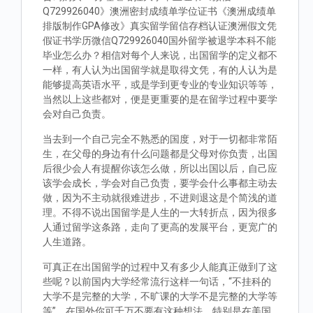
Q729926040》澳洲密封成绩单学位证书《澳洲成绩单
排版制作GPA修改》真实留学留信存档认证澳洲假文凭
假证书学历微信Q729926040国外留学被退学本科不能
毕业怎么办？相信对每个人来说，出国留学的定义都不
一样，有人认为出国留学就是取得文凭，有的人认为是
能够提高英语水平，或是学到更专业的专业知识等等，
当然以上这些都对，便是更重要的是在留学过程中要学
会对自己负责。
当去到一个自己完全不熟悉的国度，对于一切都非常陌
生，在父母的身边有什么问题都是父母对你负责，出国
后很少会人有提醒你该怎么做，所以出国以后，自己应
该学会成长，学会对自己负责，要学会什么事都主动去
做，因为不主动就很难进步，不进则退这是个简浅的道
理。不得不说出国留学是人生的一大转折点，因为很多
人通过留学这条路，走向了更高的发展平台，更宽广的
人生道路。
可真正在出国留学的过程中又有多少人能真正做到了这
些呢？以前国内大学经常流行这样一句话，“不挂科的
大学不是完整的大学，不旷课的大学不是完整的大学等
等”。在国外你可千万不要有这种想法，特别是在美国