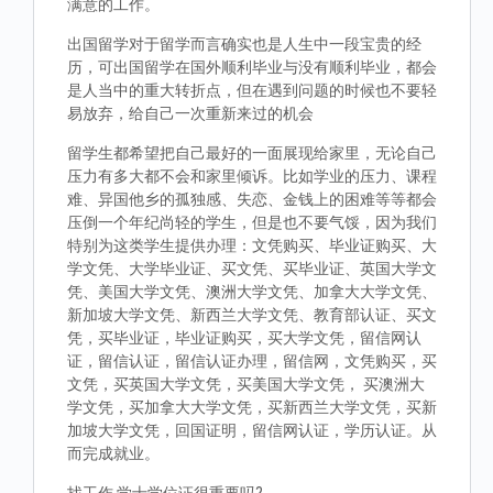
满意的工作。
出国留学对于留学而言确实也是人生中一段宝贵的经
历，可出国留学在国外顺利毕业与没有顺利毕业，都会
是人当中的重大转折点，但在遇到问题的时候也不要轻
易放弃，给自己一次重新来过的机会
留学生都希望把自己最好的一面展现给家里，无论自己
压力有多大都不会和家里倾诉。比如学业的压力、课程
难、异国他乡的孤独感、失恋、金钱上的困难等等都会
压倒一个年纪尚轻的学生，但是也不要气馁，因为我们
特别为这类学生提供办理：文凭购买、毕业证购买、大
学文凭、大学毕业证、买文凭、买毕业证、英国大学文
凭、美国大学文凭、澳洲大学文凭、加拿大大学文凭、
新加坡大学文凭、新西兰大学文凭、教育部认证、买文
凭，买毕业证，毕业证购买，买大学文凭，留信网认
证，留信认证，留信认证办理，留信网，文凭购买，买
文凭，买英国大学文凭，买美国大学文凭， 买澳洲大
学文凭，买加拿大大学文凭，买新西兰大学文凭，买新
加坡大学文凭，回国证明，留信网认证，学历认证。从
而完成就业。