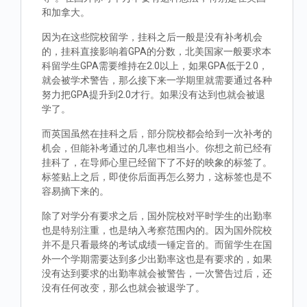
和加拿大。
因为在这些院校留学，挂科之后一般是没有补考机会
的，挂科直接影响着GPA的分数，北美国家一般要求本
科留学生GPA需要维持在2.0以上，如果GPA低于2.0，
就会被学术警告，那么接下来一学期里就需要通过各种
努力把GPA提升到2.0才行。如果没有达到也就会被退
学了。
而英国虽然在挂科之后，部分院校都会给到一次补考的
机会，但能补考通过的几率也相当小。你想之前已经有
挂科了，在导师心里已经留下了不好的映象的标签了。
标签贴上之后，即使你后面再怎么努力，这标签也是不
容易摘下来的。
除了对学分有要求之后，国外院校对平时学生的出勤率
也是特别注重，也是纳入考察范围内的。因为国外院校
并不是只看最终的考试成绩一锤定音的。而留学生在国
外一个学期需要达到多少出勤率这也是有要求的，如果
没有达到要求的出勤率就会被警告，一次警告过后，还
没有任何改变，那么也就会被退学了。