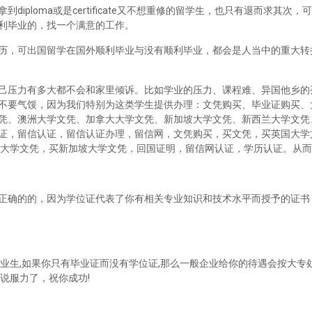
iploma或是certificate又不想重修的留学生，也只有退而求其次
利毕业的，找一个满意的工作。
历，可出国留学在国外顺利毕业与没有顺利毕业，都会是人当中的重大转
己压力有多大都不会和家里倾诉。比如学业的压力、课程难、异国他乡的
不要气馁，因为我们特别为这类学生提供办理：文凭购买、毕业证购买、
凭、澳洲大学文凭、加拿大大学文凭、新加坡大学文凭、新西兰大学文凭
证，留信认证，留信认证办理，留信网，文凭购买，买文凭，买英国大学
兰大学文凭，买新加坡大学文凭，回国证明，留信网认证，学历认证。从
正确的的，因为学位证代表了你有相关专业知识和技术水平而授予的证书
业生,如果你只有毕业证而没有学位证,那么一般企业给你的待遇会按大专处
说服力了，祝你成功!