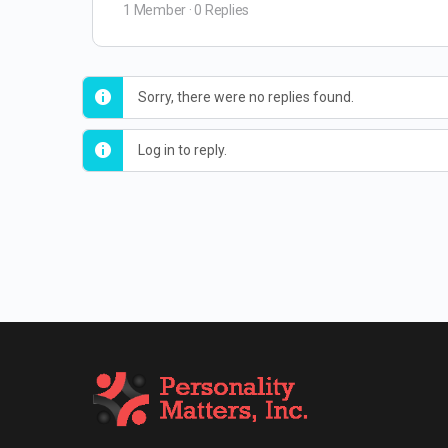
1 Member
·
0 Replies
Sorry, there were no replies found.
Log in to reply.