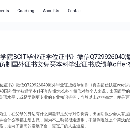
ents
Coaching
About Us
Contact
BCIT毕业证学位证书》微信Q72992604
仿制国外证书文凭买本科毕业证书成绩单offer
位证书》微信Q729926040海外毕业证成绩单制作《真实留信认证wse
926040国外留学被退学本科不能毕业怎么办？相信对每个人来说，出国留学
英语水平，或是学到更专业的专业知识等等，当然以上这些都对，便是更
陌生，在父母的身边有什么问题都是父母对你负责，出国后很少会人有提
学会什么事都主动去做，因为不主动就很难进步，不进则退这是个简浅的
路，走向了更高的发展平台，更宽广的人生道路。