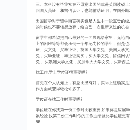
三、本科没有毕业实在不愿意出国的或是英国读硕士拿到d
回国人员证，和留信认证，也能辅助证明，在国外顺
出国留学对于留学而言确实也是人生中一段宝贵的经
的时候也不要轻易放弃，给自己一次重新来过的机会
留学生都希望把自己最好的一面展现给家里，无论自
上的困难等等都会压倒一个年纪尚轻的学生，但是也
证、买文凭、买毕业证、英国大学文凭、美国大学文
凭，买毕业证，毕业证购买，买大学文凭，留信网认
凭， 买澳洲大学文凭，买加拿大大学文凭，买新西
找工作,学士学位证很重要吗?
首先在个人认知上，有总比没有好，实际上这确实是
作方面就变得轻松许多了。
学位证在找工作时重要吗?
学位证在你找第一份工作时比较重要,如果你是应届毕
累经验.找第二份工作时你的工作业绩就比学位证更有
88