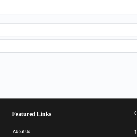
C
Featured Links
About Us