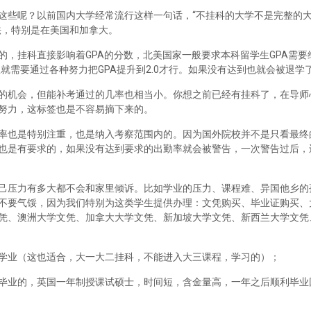
这些呢？以前国内大学经常流行这样一句话，“不挂科的大学不是完整的
法，特别是在美国和加拿大。
，挂科直接影响着GPA的分数，北美国家一般要求本科留学生GPA需要维
里就需要通过各种努力把GPA提升到2.0才行。如果没有达到也就会被退学
的机会，但能补考通过的几率也相当小。你想之前已经有挂科了，在导师
努力，这标签也是不容易摘下来的。
率也是特别注重，也是纳入考察范围内的。因为国外院校并不是只看最终
也是有要求的，如果没有达到要求的出勤率就会被警告，一次警告过后，
己压力有多大都不会和家里倾诉。比如学业的压力、课程难、异国他乡的
不要气馁，因为我们特别为这类学生提供办理：文凭购买、毕业证购买、
凭、澳洲大学文凭、加拿大大学文凭、新加坡大学文凭、新西兰大学文凭
学业（这也适合，大一大二挂科，不能进入大三课程，学习的）；
毕业的，英国一年制授课试硕士，时间短，含金量高，一年之后顺利毕业