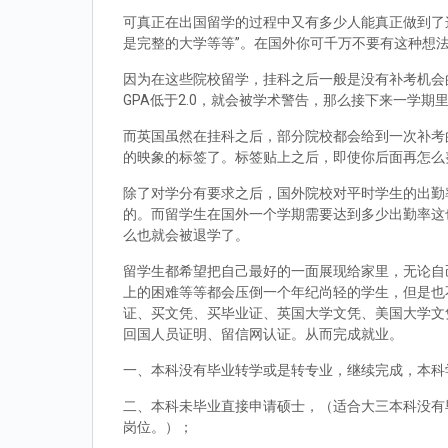
可真正在出国留学的过程中又有多少人能真正做到了
是完整的大学等等”。在国外你可千万不要有这种想
因为在这些院校留学，挂科之后一般是没有补考机会的
GPA低于2.0，就会被学术警告，那么接下来一学期
而英国虽然在挂科之后，部分院校都会给到一次补考
的映象的标签了。标签贴上之后，即使你后面再怎么
除了对学分有要求之后，国外院校对平时学生的出勤
的。而留学生在国外一个学期需要达到多少出勤率这
么也就会被退学了。
留学生都希望把自己最好的一面展现给家里，无论自
上的困难等等都会压倒一个年纪尚轻的学生，但是也
证、买文凭、买毕业证、英国大学文凭、美国大学文
回国人员证明、留信网认证。从而完成就业。
一、本科没有毕业转学或是转专业，继续完成，本科
二、本科未毕业直接申请硕士，（适合大三本科没有
岗位。）；