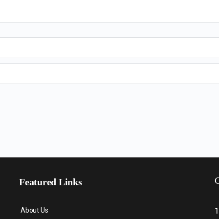
C
Featured Links
About Us