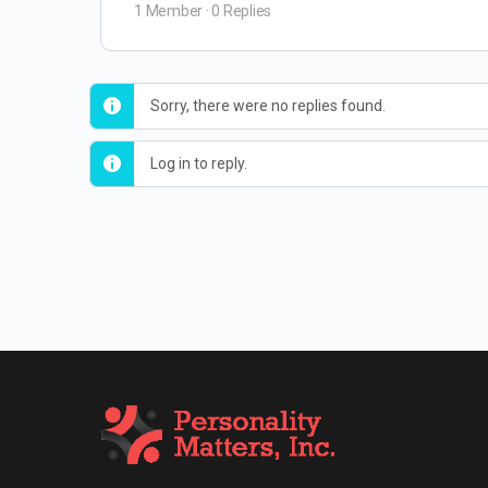
1 Member
·
0 Replies
Sorry, there were no replies found.
Log in to reply.