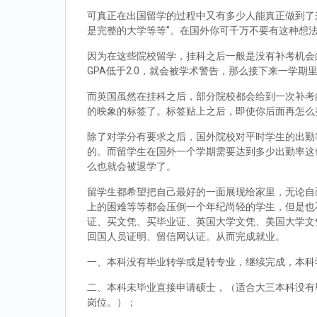
可真正在出国留学的过程中又有多少人能真正做到了
是完整的大学等等”。在国外你可千万不要有这种想
因为在这些院校留学，挂科之后一般是没有补考机会的
GPA低于2.0，就会被学术警告，那么接下来一学期
而英国虽然在挂科之后，部分院校都会给到一次补考
的映象的标签了。标签贴上之后，即使你后面再怎么
除了对学分有要求之后，国外院校对平时学生的出勤
的。而留学生在国外一个学期需要达到多少出勤率这
么也就会被退学了。
留学生都希望把自己最好的一面展现给家里，无论自
上的困难等等都会压倒一个年纪尚轻的学生，但是也
证、买文凭、买毕业证、英国大学文凭、美国大学文
回国人员证明、留信网认证。从而完成就业。
一、本科没有毕业转学或是转专业，继续完成，本科
二、本科未毕业直接申请硕士，（适合大三本科没有
岗位。）；