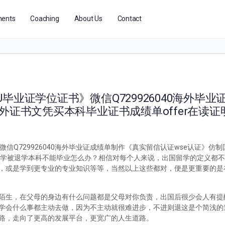
ents
Coaching
About Us
Contact
毕业证学位证书》微信Q729926040海外毕业
外证书文凭买本科毕业证书成绩单offer在读证
信Q729926040海外毕业证成绩单制作《真实留信认证wse认证》仿
40国外留学被退学本科不能毕业怎么办？相信对每个人来说，出国留学的定义都
，或是学到更专业的专业知识等等，当然以上这些都对，便是更重要的是
陌生，在父母的身边有什么问题都是父母对你负责，出国后很少会人有提
学会什么事都主动去做，因为不主动就很难进步，不进则退这是个简浅的
路，走向了更高的发展平台，更宽广的人生道路。