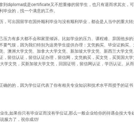
iploma或是certificate又不想重修的留学生，也只有退而求其次
利毕业的，找一个满意的工作。
历，可出国留学在国外顺利毕业与没有顺利毕业，都会是人当中的重大转
己压力有多大都不会和家里倾诉。比如学业的压力、课程难、异国他乡的
不要气馁，因为我们特别为这类学生提供办理：文凭购买、毕业证购买、
凭、澳洲大学文凭、加拿大大学文凭、新加坡大学文凭、新西兰大学文凭
证，留信认证，留信认证办理，留信网，文凭购买，买文凭，买英国大学
兰大学文凭，买新加坡大学文凭，回国证明，留信网认证，学历认证。从
正确的的，因为学位证代表了你有相关专业知识和技术水平而授予的证书
业生,如果你只有毕业证而没有学位证,那么一般企业给你的待遇会按大专处
说服力了，祝你成功!