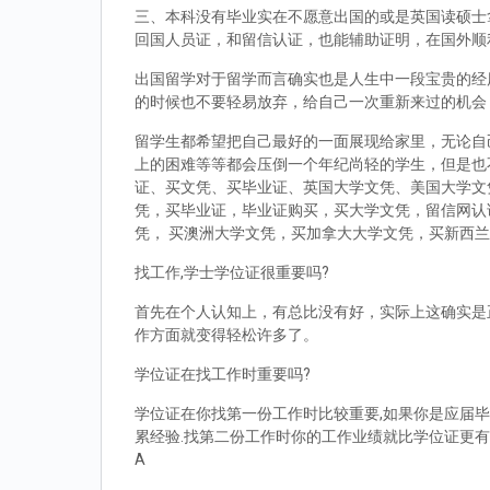
三、本科没有毕业实在不愿意出国的或是英国读硕士拿到d
回国人员证，和留信认证，也能辅助证明，在国外顺
出国留学对于留学而言确实也是人生中一段宝贵的经
的时候也不要轻易放弃，给自己一次重新来过的机会
留学生都希望把自己最好的一面展现给家里，无论自
上的困难等等都会压倒一个年纪尚轻的学生，但是也
证、买文凭、买毕业证、英国大学文凭、美国大学文
凭，买毕业证，毕业证购买，买大学文凭，留信网认
凭， 买澳洲大学文凭，买加拿大大学文凭，买新西
找工作,学士学位证很重要吗?
首先在个人认知上，有总比没有好，实际上这确实是
作方面就变得轻松许多了。
学位证在找工作时重要吗?
学位证在你找第一份工作时比较重要,如果你是应届毕
累经验.找第二份工作时你的工作业绩就比学位证更有
A