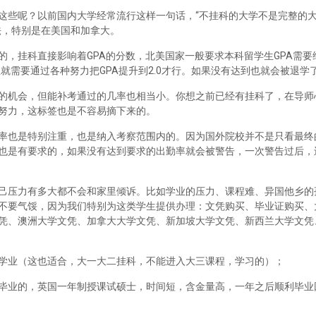
这些呢？以前国内大学经常流行这样一句话，“不挂科的大学不是完整的
法，特别是在美国和加拿大。
，挂科直接影响着GPA的分数，北美国家一般要求本科留学生GPA需要维
里就需要通过各种努力把GPA提升到2.0才行。如果没有达到也就会被退学
的机会，但能补考通过的几率也相当小。你想之前已经有挂科了，在导师
努力，这标签也是不容易摘下来的。
率也是特别注重，也是纳入考察范围内的。因为国外院校并不是只看最终
也是有要求的，如果没有达到要求的出勤率就会被警告，一次警告过后，
己压力有多大都不会和家里倾诉。比如学业的压力、课程难、异国他乡的
不要气馁，因为我们特别为这类学生提供办理：文凭购买、毕业证购买、
凭、澳洲大学文凭、加拿大大学文凭、新加坡大学文凭、新西兰大学文凭
学业（这也适合，大一大二挂科，不能进入大三课程，学习的）；
毕业的，英国一年制授课试硕士，时间短，含金量高，一年之后顺利毕业