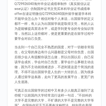
Q729926040海外毕业证成绩单制作《真实留信认证
wse认证》仿制国外证书文凭买本科毕业证书成绩单
offer在读证明微信Q729926040国外留学被退学本科
不能毕业怎么办？相信对每个人来说，出国留学的定义
都不一样，有人认为出国留学就是取得文凭，有的人认
为是能够提高英语水平，或是学到更专业的专业知识等
等，当然以上这些都对，便是更重要的是在留学过程中
要学会对自己负责。
当去到一个自己完全不熟悉的国度，对于一切都非常陌
生，在父母的身边有什么问题都是父母对你负责，出国
后很少会人有提醒你该怎么做，所以出国以后，自己应
该学会成长，学会对自己负责，要学会什么事都主动去
做，因为不主动就很难进步，不进则退这是个简浅的道
理。不得不说出国留学是人生的一大转折点，因为很多
人通过留学这条路，走向了更高的发展平台，更宽广的
人生道路。
可真正在出国留学的过程中又有多少人能真正做到了这
些呢？以前国内大学经常流行这样一句话，“不挂科的
大学不是完整的大学，不旷课的大学不是完整的大学等
等”。在国外你可千万不要有这种想法，特别是在美国