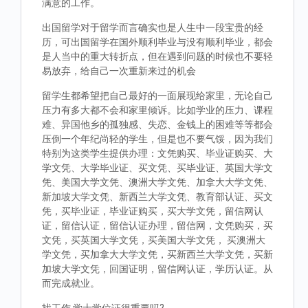
满意的工作。
出国留学对于留学而言确实也是人生中一段宝贵的经
历，可出国留学在国外顺利毕业与没有顺利毕业，都会
是人当中的重大转折点，但在遇到问题的时候也不要轻
易放弃，给自己一次重新来过的机会
留学生都希望把自己最好的一面展现给家里，无论自己
压力有多大都不会和家里倾诉。比如学业的压力、课程
难、异国他乡的孤独感、失恋、金钱上的困难等等都会
压倒一个年纪尚轻的学生，但是也不要气馁，因为我们
特别为这类学生提供办理：文凭购买、毕业证购买、大
学文凭、大学毕业证、买文凭、买毕业证、英国大学文
凭、美国大学文凭、澳洲大学文凭、加拿大大学文凭、
新加坡大学文凭、新西兰大学文凭、教育部认证、买文
凭，买毕业证，毕业证购买，买大学文凭，留信网认
证，留信认证，留信认证办理，留信网，文凭购买，买
文凭，买英国大学文凭，买美国大学文凭， 买澳洲大
学文凭，买加拿大大学文凭，买新西兰大学文凭，买新
加坡大学文凭，回国证明，留信网认证，学历认证。从
而完成就业。