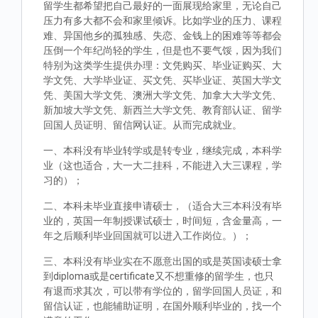
留学生都希望把自己最好的一面展现给家里，无论自己
压力有多大都不会和家里倾诉。比如学业的压力、课程
难、异国他乡的孤独感、失恋、金钱上的困难等等都会
压倒一个年纪尚轻的学生，但是也不要气馁，因为我们
特别为这类学生提供办理：文凭购买、毕业证购买、大
学文凭、大学毕业证、买文凭、买毕业证、英国大学文
凭、美国大学文凭、澳洲大学文凭、加拿大大学文凭、
新加坡大学文凭、新西兰大学文凭、教育部认证、留学
回国人员证明、留信网认证。从而完成就业。
一、本科没有毕业转学或是转专业，继续完成，本科学
业（这也适合，大一大二挂科，不能进入大三课程，学
习的）；
二、本科未毕业直接申请硕士，（适合大三本科没有毕
业的，英国一年制授课试硕士，时间短，含金量高，一
年之后顺利毕业回国就可以进入工作岗位。）；
三、本科没有毕业实在不愿意出国的或是英国读硕士拿
到diploma或是certificate又不想重修的留学生，也只
有退而求其次，可以带有学位的，留学回国人员证，和
留信认证，也能辅助证明，在国外顺利毕业的，找一个