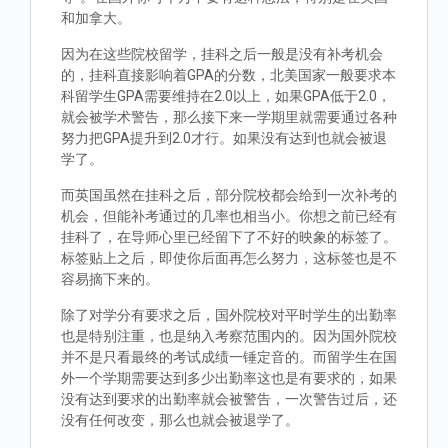
和加拿大。
因为在这些院校留学，挂科之后一般是没有补考机会
的，挂科直接影响着GPA的分数，北美国家一般要求本
科留学生GPA需要维持在2.0以上，如果GPA低于2.0，
就会被学术警告，那么接下来一学期里就需要通过各种
努力把GPA提升到2.0才行。如果没有达到也就会被退
学了。
而英国虽然在挂科之后，部分院校都会给到一次补考的
机会，但能补考通过的几率也相当小。你想之前已经有
挂科了，在导师心里已经留下了不好的映象的标签了。
标签贴上之后，即使你后面再怎么努力，这标签也是不
容易摘下来的。
除了对学分有要求之后，国外院校对平时学生的出勤率
也是特别注重，也是纳入考察范围内的。因为国外院校
并不是只看最终的考试成绩一锤定音的。而留学生在国
外一个学期需要达到多少出勤率这也是有要求的，如果
没有达到要求的出勤率就会被警告，一次警告过后，还
没有任何改变，那么也就会被退学了。