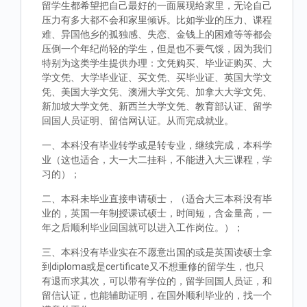
留学生都希望把自己最好的一面展现给家里，无论自己
压力有多大都不会和家里倾诉。比如学业的压力、课程
难、异国他乡的孤独感、失恋、金钱上的困难等等都会
压倒一个年纪尚轻的学生，但是也不要气馁，因为我们
特别为这类学生提供办理：文凭购买、毕业证购买、大
学文凭、大学毕业证、买文凭、买毕业证、英国大学文
凭、美国大学文凭、澳洲大学文凭、加拿大大学文凭、
新加坡大学文凭、新西兰大学文凭、教育部认证、留学
回国人员证明、留信网认证。从而完成就业。
一、本科没有毕业转学或是转专业，继续完成，本科学
业（这也适合，大一大二挂科，不能进入大三课程，学
习的）；
二、本科未毕业直接申请硕士，（适合大三本科没有毕
业的，英国一年制授课试硕士，时间短，含金量高，一
年之后顺利毕业回国就可以进入工作岗位。）；
三、本科没有毕业实在不愿意出国的或是英国读硕士拿
到diploma或是certificate又不想重修的留学生，也只
有退而求其次，可以带有学位的，留学回国人员证，和
留信认证，也能辅助证明，在国外顺利毕业的，找一个