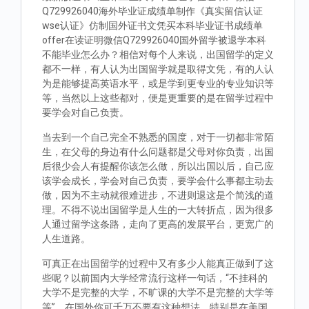
Q729926040海外毕业证成绩单制作《真实留信认证
wse认证》仿制国外证书文凭买本科毕业证书成绩单
offer在读证明微信Q729926040国外留学被退学本科
不能毕业怎么办？相信对每个人来说，出国留学的定义
都不一样，有人认为出国留学就是取得文凭，有的人认
为是能够提高英语水平，或是学到更专业的专业知识等
等，当然以上这些都对，便是更重要的是在留学过程中
要学会对自己负责。
当去到一个自己完全不熟悉的国度，对于一切都非常陌
生，在父母的身边有什么问题都是父母对你负责，出国
后很少会人有提醒你该怎么做，所以出国以后，自己应
该学会成长，学会对自己负责，要学会什么事都主动去
做，因为不主动就很难进步，不进则退这是个简浅的道
理。不得不说出国留学是人生的一大转折点，因为很多
人通过留学这条路，走向了更高的发展平台，更宽广的
人生道路。
可真正在出国留学的过程中又有多少人能真正做到了这
些呢？以前国内大学经常流行这样一句话，“不挂科的
大学不是完整的大学，不旷课的大学不是完整的大学等
等”。在国外你可千万不要有这种想法，特别是在美国