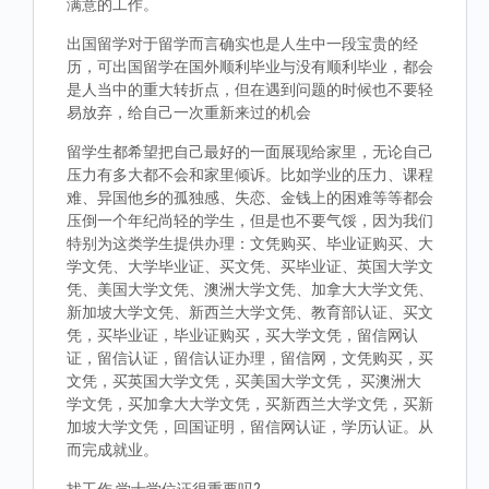
满意的工作。
出国留学对于留学而言确实也是人生中一段宝贵的经
历，可出国留学在国外顺利毕业与没有顺利毕业，都会
是人当中的重大转折点，但在遇到问题的时候也不要轻
易放弃，给自己一次重新来过的机会
留学生都希望把自己最好的一面展现给家里，无论自己
压力有多大都不会和家里倾诉。比如学业的压力、课程
难、异国他乡的孤独感、失恋、金钱上的困难等等都会
压倒一个年纪尚轻的学生，但是也不要气馁，因为我们
特别为这类学生提供办理：文凭购买、毕业证购买、大
学文凭、大学毕业证、买文凭、买毕业证、英国大学文
凭、美国大学文凭、澳洲大学文凭、加拿大大学文凭、
新加坡大学文凭、新西兰大学文凭、教育部认证、买文
凭，买毕业证，毕业证购买，买大学文凭，留信网认
证，留信认证，留信认证办理，留信网，文凭购买，买
文凭，买英国大学文凭，买美国大学文凭， 买澳洲大
学文凭，买加拿大大学文凭，买新西兰大学文凭，买新
加坡大学文凭，回国证明，留信网认证，学历认证。从
而完成就业。