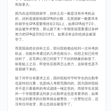
和加拿大。
因为在这些院校留学，挂科之后一般是没有补考机会
的，挂科直接影响着GPA的分数，北美国家一般要求本
科留学生GPA需要维持在2.0以上，如果GPA低于2.0，
就会被学术警告，那么接下来一学期里就需要通过各种
努力把GPA提升到2.0才行。如果没有达到也就会被退
学了。
而英国虽然在挂科之后，部分院校都会给到一次补考的
机会，但能补考通过的几率也相当小。你想之前已经有
挂科了，在导师心里已经留下了不好的映象的标签了。
标签贴上之后，即使你后面再怎么努力，这标签也是不
容易摘下来的。
除了对学分有要求之后，国外院校对平时学生的出勤率
也是特别注重，也是纳入考察范围内的。因为国外院校
并不是只看最终的考试成绩一锤定音的。而留学生在国
外一个学期需要达到多少出勤率这也是有要求的，如果
没有达到要求的出勤率就会被警告，一次警告过后，还
没有任何改变，那么也就会被退学了。