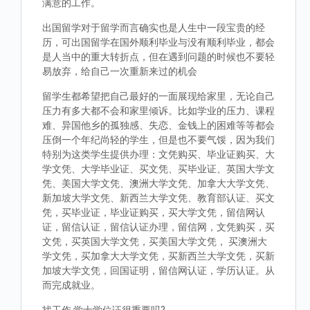
满意的工作。
出国留学对于留学而言确实也是人生中一段宝贵的经
历，可出国留学在国外顺利毕业与没有顺利毕业，都会
是人当中的重大转折点，但在遇到问题的时候也不要轻
易放弃，给自己一次重新来过的机会
留学生都希望把自己最好的一面展现给家里，无论自己
压力有多大都不会和家里倾诉。比如学业的压力、课程
难、异国他乡的孤独感、失恋、金钱上的困难等等都会
压倒一个年纪尚轻的学生，但是也不要气馁，因为我们
特别为这类学生提供办理：文凭购买、毕业证购买、大
学文凭、大学毕业证、买文凭、买毕业证、英国大学文
凭、美国大学文凭、澳洲大学文凭、加拿大大学文凭、
新加坡大学文凭、新西兰大学文凭、教育部认证、买文
凭，买毕业证，毕业证购买，买大学文凭，留信网认
证，留信认证，留信认证办理，留信网，文凭购买，买
文凭，买英国大学文凭，买美国大学文凭， 买澳洲大
学文凭，买加拿大大学文凭，买新西兰大学文凭，买新
加坡大学文凭，回国证明，留信网认证，学历认证。从
而完成就业。