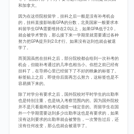
和加拿大。
因为在这些院校留学，挂科之后一般是没有补考机会
的，挂科直接影响着GPA的分数，北美国家一般要求本
科留学生GPA需要维持在2.0以上，如果GPA低于2.0，
就会被学术警告，那么接下来一学期里就需要通过各种
努力把GPA提升到2.0才行。如果没有达到也就会被退
学了。
而英国虽然在挂科之后，部分院校都会给到一次补考的
机会，但能补考通过的几率也相当小。你想之前已经有
挂科了，在导师心里已经留下了不好的映象的标签了。
标签贴上之后，即使你后面再怎么努力，这标签也是不
容易摘下来的。
除了对学分有要求之后，国外院校对平时学生的出勤率
也是特别注重，也是纳入考察范围内的。因为国外院校
并不是只看最终的考试成绩一锤定音的。而留学生在国
外一个学期需要达到多少出勤率这也是有要求的，如果
没有达到要求的出勤率就会被警告，一次警告过后，还
没有任何改变，那么也就会被退学了。