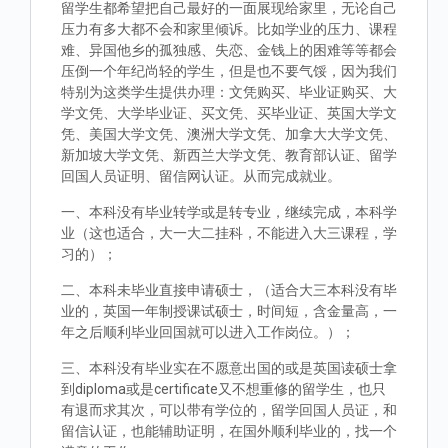
留学生都希望把自己最好的一面展现给家里，无论自己
压力有多大都不会和家里倾诉。比如学业的压力、课程
难、异国他乡的孤独感、失恋、金钱上的困难等等都会
压倒一个年纪尚轻的学生，但是也不要气馁，因为我们
特别为这类学生提供办理：文凭购买、毕业证购买、大
学文凭、大学毕业证、买文凭、买毕业证、英国大学文
凭、美国大学文凭、澳洲大学文凭、加拿大大学文凭、
新加坡大学文凭、新西兰大学文凭、教育部认证、留学
回国人员证明、留信网认证。从而完成就业。
一、本科没有毕业转学或是转专业，继续完成，本科学
业（这也适合，大一大二挂科，不能进入大三课程，学
习的）；
二、本科未毕业直接申请硕士，（适合大三本科没有毕
业的，英国一年制授课试硕士，时间短，含金量高，一
年之后顺利毕业回国就可以进入工作岗位。）；
三、本科没有毕业实在不愿意出国的或是英国读硕士拿
到diploma或是certificate又不想重修的留学生，也只
有退而求其次，可以带有学位的，留学回国人员证，和
留信认证，也能辅助证明，在国外顺利毕业的，找一个