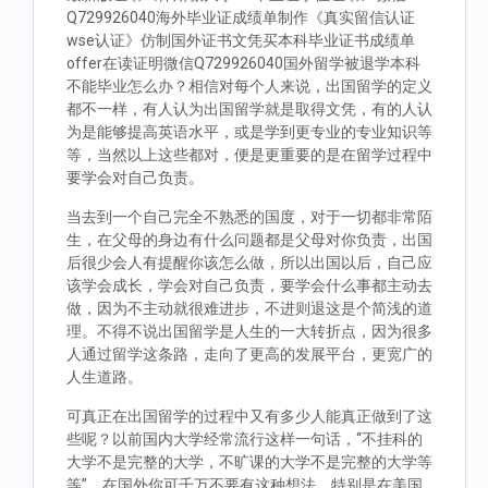
Q729926040海外毕业证成绩单制作《真实留信认证
wse认证》仿制国外证书文凭买本科毕业证书成绩单
offer在读证明微信Q729926040国外留学被退学本科
不能毕业怎么办？相信对每个人来说，出国留学的定义
都不一样，有人认为出国留学就是取得文凭，有的人认
为是能够提高英语水平，或是学到更专业的专业知识等
等，当然以上这些都对，便是更重要的是在留学过程中
要学会对自己负责。
当去到一个自己完全不熟悉的国度，对于一切都非常陌
生，在父母的身边有什么问题都是父母对你负责，出国
后很少会人有提醒你该怎么做，所以出国以后，自己应
该学会成长，学会对自己负责，要学会什么事都主动去
做，因为不主动就很难进步，不进则退这是个简浅的道
理。不得不说出国留学是人生的一大转折点，因为很多
人通过留学这条路，走向了更高的发展平台，更宽广的
人生道路。
可真正在出国留学的过程中又有多少人能真正做到了这
些呢？以前国内大学经常流行这样一句话，“不挂科的
大学不是完整的大学，不旷课的大学不是完整的大学等
等”。在国外你可千万不要有这种想法，特别是在美国