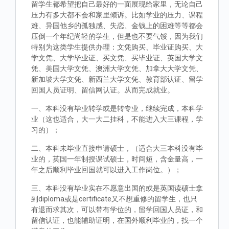
留学生都希望把自己最好的一面展现给家里，无论自己
压力有多大都不会和家里倾诉。比如学业的压力、课程
难、异国他乡的孤独感、失恋、金钱上的困难等等都会
压倒一个年纪尚轻的学生，但是也不要气馁，因为我们
特别为这类学生提供办理：文凭购买、毕业证购买、大
学文凭、大学毕业证、买文凭、买毕业证、英国大学文
凭、美国大学文凭、澳洲大学文凭、加拿大大学文凭、
新加坡大学文凭、新西兰大学文凭、教育部认证、留学
回国人员证明、留信网认证。从而完成就业。
一、本科没有毕业转学或是转专业，继续完成，本科学
业（这也适合，大一大二挂科，不能进入大三课程，学
习的）；
二、本科未毕业直接申请硕士，（适合大三本科没有毕
业的，英国一年制授课试硕士，时间短，含金量高，一
年之后顺利毕业回国就可以进入工作岗位。）；
三、本科没有毕业实在不愿意出国的或是英国读硕士拿
到diploma或是certificate又不想重修的留学生，也只
有退而求其次，可以带有学位的，留学回国人员证，和
留信认证，也能辅助证明，在国外顺利毕业的，找一个