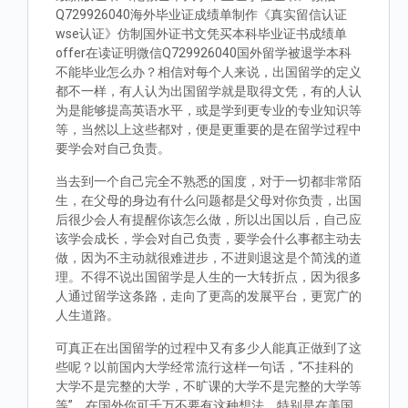
Q729926040海外毕业证成绩单制作《真实留信认证
wse认证》仿制国外证书文凭买本科毕业证书成绩单
offer在读证明微信Q729926040国外留学被退学本科
不能毕业怎么办？相信对每个人来说，出国留学的定义
都不一样，有人认为出国留学就是取得文凭，有的人认
为是能够提高英语水平，或是学到更专业的专业知识等
等，当然以上这些都对，便是更重要的是在留学过程中
要学会对自己负责。
当去到一个自己完全不熟悉的国度，对于一切都非常陌
生，在父母的身边有什么问题都是父母对你负责，出国
后很少会人有提醒你该怎么做，所以出国以后，自己应
该学会成长，学会对自己负责，要学会什么事都主动去
做，因为不主动就很难进步，不进则退这是个简浅的道
理。不得不说出国留学是人生的一大转折点，因为很多
人通过留学这条路，走向了更高的发展平台，更宽广的
人生道路。
可真正在出国留学的过程中又有多少人能真正做到了这
些呢？以前国内大学经常流行这样一句话，“不挂科的
大学不是完整的大学，不旷课的大学不是完整的大学等
等”。在国外你可千万不要有这种想法，特别是在美国