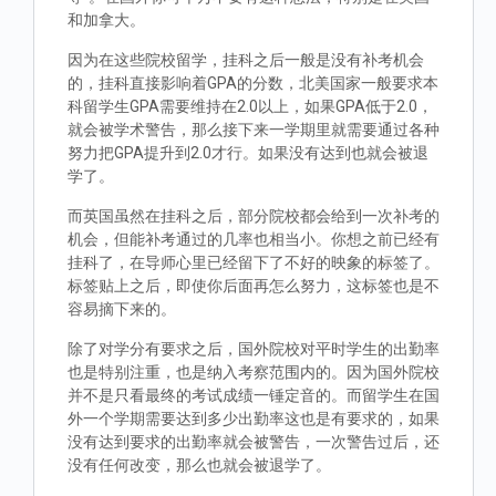
和加拿大。
因为在这些院校留学，挂科之后一般是没有补考机会
的，挂科直接影响着GPA的分数，北美国家一般要求本
科留学生GPA需要维持在2.0以上，如果GPA低于2.0，
就会被学术警告，那么接下来一学期里就需要通过各种
努力把GPA提升到2.0才行。如果没有达到也就会被退
学了。
而英国虽然在挂科之后，部分院校都会给到一次补考的
机会，但能补考通过的几率也相当小。你想之前已经有
挂科了，在导师心里已经留下了不好的映象的标签了。
标签贴上之后，即使你后面再怎么努力，这标签也是不
容易摘下来的。
除了对学分有要求之后，国外院校对平时学生的出勤率
也是特别注重，也是纳入考察范围内的。因为国外院校
并不是只看最终的考试成绩一锤定音的。而留学生在国
外一个学期需要达到多少出勤率这也是有要求的，如果
没有达到要求的出勤率就会被警告，一次警告过后，还
没有任何改变，那么也就会被退学了。