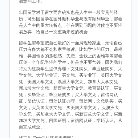
满意的工作。
出国留学对于留学而言确实也是人生中一段宝贵的经
历，可出国留学在国外顺利毕业与没有顺利毕业，都会
是人当中的重大转折点，但在遇到问题的时候也不要轻
易放弃，给自己一次重新来过的机会
留学生都希望把自己最好的一面展现给家里，无论自己
压力有多大都不会和家里倾诉。比如学业的压力、课程
难、异国他乡的孤独感、失恋、金钱上的困难等等都会
压倒一个年纪尚轻的学生，但是也不要气馁，因为我们
特别为这类学生提供办理：文凭购买、毕业证购买、大
学文凭、大学毕业证、买文凭、买毕业证、英国大学文
凭、美国大学文凭、澳洲大学文凭、加拿大大学文凭、
新加坡大学文凭、新西兰大学文凭、教育部认证、买文
凭，买毕业证，毕业证购买，买大学文凭，留信网认
证，留信认证，留信认证办理，留信网，文凭购买，买
文凭，买英国大学文凭，买美国大学文凭， 买澳洲大
学文凭，买加拿大大学文凭，买新西兰大学文凭，买新
加坡大学文凭，回国证明，留信网认证，学历认证。从
而完成就业。