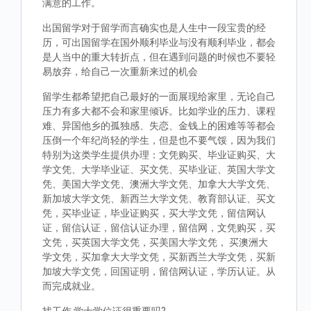
满意的工作。
出国留学对于留学而言确实也是人生中一段宝贵的经
历，可出国留学在国外顺利毕业与没有顺利毕业，都会
是人当中的重大转折点，但在遇到问题的时候也不要轻
易放弃，给自己一次重新来过的机会
留学生都希望把自己最好的一面展现给家里，无论自己
压力有多大都不会和家里倾诉。比如学业的压力、课程
难、异国他乡的孤独感、失恋、金钱上的困难等等都会
压倒一个年纪尚轻的学生，但是也不要气馁，因为我们
特别为这类学生提供办理：文凭购买、毕业证购买、大
学文凭、大学毕业证、买文凭、买毕业证、英国大学文
凭、美国大学文凭、澳洲大学文凭、加拿大大学文凭、
新加坡大学文凭、新西兰大学文凭、教育部认证、买文
凭，买毕业证，毕业证购买，买大学文凭，留信网认
证，留信认证，留信认证办理，留信网，文凭购买，买
文凭，买英国大学文凭，买美国大学文凭， 买澳洲大
学文凭，买加拿大大学文凭，买新西兰大学文凭，买新
加坡大学文凭，回国证明，留信网认证，学历认证。从
而完成就业。