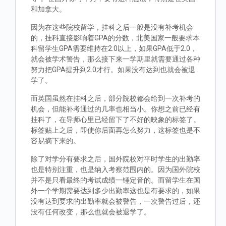
和加拿大。
因为在这些院校留学，挂科之后一般是没有补考机会
的，挂科直接影响着GPA的分数，北美国家一般要求本
科留学生GPA需要维持在2.0以上，如果GPA低于2.0，
就会被学术警告，那么接下来一学期里就需要通过各种
努力把GPA提升到2.0才行。如果没有达到也就会被退
学了。
而英国虽然在挂科之后，部分院校都会给到一次补考的
机会，但能补考通过的几率也相当小。你想之前已经有
挂科了，在导师心里已经留下了不好的映象的标签了。
标签贴上之后，即使你后面再怎么努力，这标签也是不
容易摘下来的。
除了对学分有要求之后，国外院校对平时学生的出勤率
也是特别注重，也是纳入考察范围内的。因为国外院校
并不是只看最终的考试成绩一锤定音的。而留学生在国
外一个学期需要达到多少出勤率这也是有要求的，如果
没有达到要求的出勤率就会被警告，一次警告过后，还
没有任何改变，那么也就会被退学了。