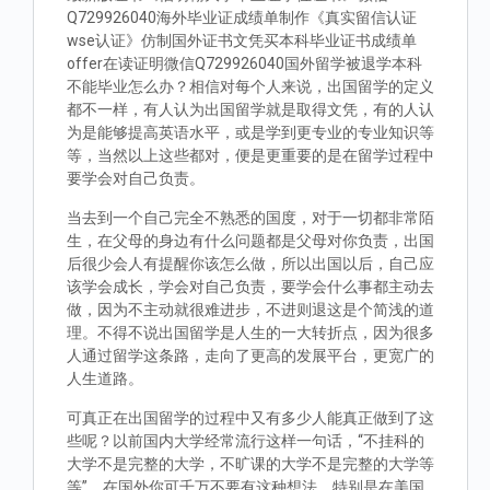
Q729926040海外毕业证成绩单制作《真实留信认证
wse认证》仿制国外证书文凭买本科毕业证书成绩单
offer在读证明微信Q729926040国外留学被退学本科
不能毕业怎么办？相信对每个人来说，出国留学的定义
都不一样，有人认为出国留学就是取得文凭，有的人认
为是能够提高英语水平，或是学到更专业的专业知识等
等，当然以上这些都对，便是更重要的是在留学过程中
要学会对自己负责。
当去到一个自己完全不熟悉的国度，对于一切都非常陌
生，在父母的身边有什么问题都是父母对你负责，出国
后很少会人有提醒你该怎么做，所以出国以后，自己应
该学会成长，学会对自己负责，要学会什么事都主动去
做，因为不主动就很难进步，不进则退这是个简浅的道
理。不得不说出国留学是人生的一大转折点，因为很多
人通过留学这条路，走向了更高的发展平台，更宽广的
人生道路。
可真正在出国留学的过程中又有多少人能真正做到了这
些呢？以前国内大学经常流行这样一句话，“不挂科的
大学不是完整的大学，不旷课的大学不是完整的大学等
等”。在国外你可千万不要有这种想法，特别是在美国