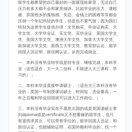
留学生都希望把自己最好的一面展现给家里，无论自己
压力有多大都不会和家里倾诉。比如学业的压力、课程
难、异国他乡的孤独感、失恋、金钱上的困难等等都会
压倒一个年纪尚轻的学生，但是也不要气馁，因为我们
特别为这类学生提供办理：文凭购买、毕业证购买、大
学文凭、大学毕业证、买文凭、买毕业证、英国大学文
凭、美国大学文凭、澳洲大学文凭、加拿大大学文凭、
新加坡大学文凭、新西兰大学文凭、教育部认证、留学
回国人员证明、留信网认证。从而完成就业。
一、本科没有毕业转学或是转专业，继续完成，本科学
业（这也适合，大一大二挂科，不能进入大三课程，学
习的）；
二、本科未毕业直接申请硕士，（适合大三本科没有毕
业的，英国一年制授课试硕士，时间短，含金量高，一
年之后顺利毕业回国就可以进入工作岗位。）；
三、本科没有毕业实在不愿意出国的或是英国读硕士拿
到diploma或是certificate又不想重修的留学生，也只
有退而求其次，可以带有学位的，留学回国人员证，和
留信认证，也能辅助证明，在国外顺利毕业的，找一个