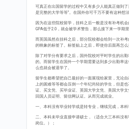
可真正在出国留学的过程中又有多少人能真正做到了
是完整的大学等等”。在国外你可千万不要有这种想
因为在这些院校留学，挂科之后一般是没有补考机会的
GPA低于2.0，就会被学术警告，那么接下来一学期
而英国虽然在挂科之后，部分院校都会给到一次补考
的映象的标签了。标签贴上之后，即使你后面再怎么
除了对学分有要求之后，国外院校对平时学生的出勤
的。而留学生在国外一个学期需要达到多少出勤率这
么也就会被退学了。
留学生都希望把自己最好的一面展现给家里，无论自
上的困难等等都会压倒一个年纪尚轻的学生，但是也
证、买文凭、买毕业证、英国大学文凭、美国大学文
回国人员证明、留信网认证。从而完成就业。
一、本科没有毕业转学或是转专业，继续完成，本科
二、本科未毕业直接申请硕士，（适合大三本科没有
岗位。）；