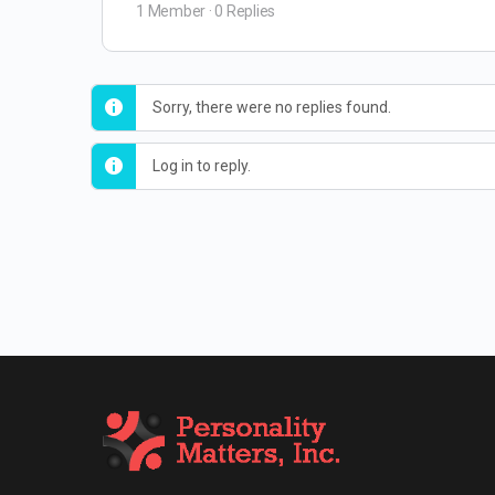
1 Member
·
0 Replies
Sorry, there were no replies found.
Log in to reply.