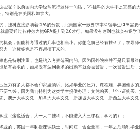
这些呢？以前国内大学经常流行这样一句话，“不挂科的大学不是完整的
法，特别是在美国和加拿大。
，挂科直接影响着GPA的分数，北美国家一般要求本科留学生GPA需要维
里就需要通过各种努力把GPA提升到2.0才行。如果没有达到也就会被退学
的机会，但能补考通过的几率也相当小。你想之前已经有挂科了，在导师
努力，这标签也是不容易摘下来的。
率也是特别注重，也是纳入考察范围内的。因为国外院校并不是只看最终
也是有要求的，如果没有达到要求的出勤率就会被警告，一次警告过后，
己压力有多大都不会和家里倾诉。比如学业的压力、课程难、异国他乡的
不要气馁，因为我们特别为这类学生提供办理：文凭购买、毕业证购买、
凭、澳洲大学文凭、加拿大大学文凭、新加坡大学文凭、新西兰大学文凭
学业（这也适合，大一大二挂科，不能进入大三课程，学习的）；
毕业的，英国一年制授课试硕士，时间短，含金量高，一年之后顺利毕业