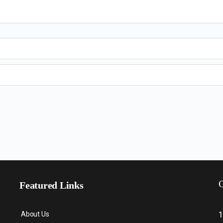
C
Featured Links
About Us