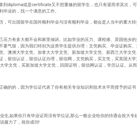
iploma或是certificate又不想重修的留学生，也只有退而求其次
利毕业的，找一个满意的工作。
历，可出国留学在国外顺利毕业与没有顺利毕业，都会是人当中的重大转
己压力有多大都不会和家里倾诉。比如学业的压力、课程难、异国他乡的
不要气馁，因为我们特别为这类学生提供办理：文凭购买、毕业证购买、
凭、澳洲大学文凭、加拿大大学文凭、新加坡大学文凭、新西兰大学文凭
证，留信认证，留信认证办理，留信网，文凭购买，买文凭，买英国大学
兰大学文凭，买新加坡大学文凭，回国证明，留信网认证，学历认证。从
正确的的，因为学位证代表了你有相关专业知识和技术水平而授予的证书
业生,如果你只有毕业证而没有学位证,那么一般企业给你的待遇会按大专处
说服力了，祝你成功!