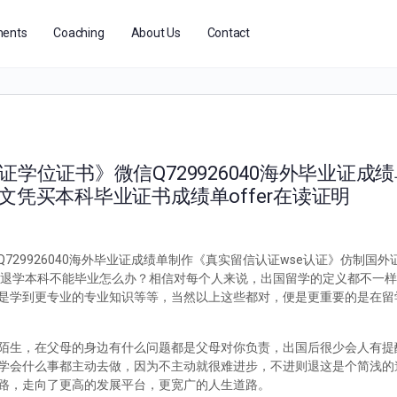
ents
Coaching
About Us
Contact
证学位证书》微信Q729926040海外毕业证成
文凭买本科毕业证书成绩单offer在读证明
729926040海外毕业证成绩单制作《真实留信认证wse认证》仿制国
国外留学被退学本科不能毕业怎么办？相信对每个人来说，出国留学的定义都不一
是学到更专业的专业知识等等，当然以上这些都对，便是更重要的是在留
陌生，在父母的身边有什么问题都是父母对你负责，出国后很少会人有提
学会什么事都主动去做，因为不主动就很难进步，不进则退这是个简浅的
路，走向了更高的发展平台，更宽广的人生道路。