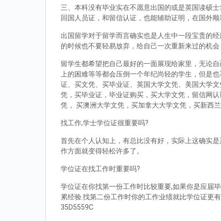
三、本科没有毕业实在不愿意出国的或是英国读硕士拿到d
回国人员证，和留信认证，也能辅助证明，在国外顺
出国留学对于留学而言确实也是人生中一段宝贵的经
的时候也不要轻易放弃，给自己一次重新来过的机会
留学生都希望把自己最好的一面展现给家里，无论自
上的困难等等都会压倒一个年纪尚轻的学生，但是也
证、买文凭、买毕业证、英国大学文凭、美国大学文
凭，买毕业证，毕业证购买，买大学文凭，留信网认
凭， 买澳洲大学文凭，买加拿大大学文凭，买新西
找工作,学士学位证很重要吗?
首先在个人认知上，有总比没有好，实际上这确实是
作方面就变得轻松许多了。
学位证在找工作时重要吗?
学位证在你找第一份工作时比较重要,如果你是应届毕
累经验.找第二份工作时你的工作业绩就比学位证更有
35D5559C