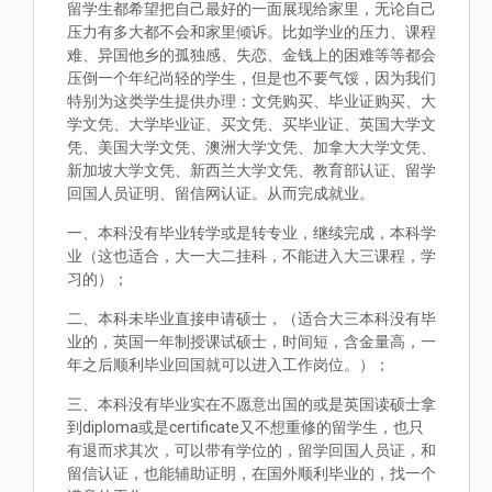
留学生都希望把自己最好的一面展现给家里，无论自己
压力有多大都不会和家里倾诉。比如学业的压力、课程
难、异国他乡的孤独感、失恋、金钱上的困难等等都会
压倒一个年纪尚轻的学生，但是也不要气馁，因为我们
特别为这类学生提供办理：文凭购买、毕业证购买、大
学文凭、大学毕业证、买文凭、买毕业证、英国大学文
凭、美国大学文凭、澳洲大学文凭、加拿大大学文凭、
新加坡大学文凭、新西兰大学文凭、教育部认证、留学
回国人员证明、留信网认证。从而完成就业。
一、本科没有毕业转学或是转专业，继续完成，本科学
业（这也适合，大一大二挂科，不能进入大三课程，学
习的）；
二、本科未毕业直接申请硕士，（适合大三本科没有毕
业的，英国一年制授课试硕士，时间短，含金量高，一
年之后顺利毕业回国就可以进入工作岗位。）；
三、本科没有毕业实在不愿意出国的或是英国读硕士拿
到diploma或是certificate又不想重修的留学生，也只
有退而求其次，可以带有学位的，留学回国人员证，和
留信认证，也能辅助证明，在国外顺利毕业的，找一个