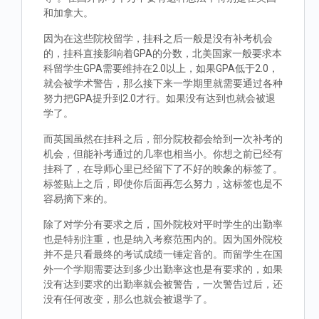
和加拿大。
因为在这些院校留学，挂科之后一般是没有补考机会
的，挂科直接影响着GPA的分数，北美国家一般要求本
科留学生GPA需要维持在2.0以上，如果GPA低于2.0，
就会被学术警告，那么接下来一学期里就需要通过各种
努力把GPA提升到2.0才行。如果没有达到也就会被退
学了。
而英国虽然在挂科之后，部分院校都会给到一次补考的
机会，但能补考通过的几率也相当小。你想之前已经有
挂科了，在导师心里已经留下了不好的映象的标签了。
标签贴上之后，即使你后面再怎么努力，这标签也是不
容易摘下来的。
除了对学分有要求之后，国外院校对平时学生的出勤率
也是特别注重，也是纳入考察范围内的。因为国外院校
并不是只看最终的考试成绩一锤定音的。而留学生在国
外一个学期需要达到多少出勤率这也是有要求的，如果
没有达到要求的出勤率就会被警告，一次警告过后，还
没有任何改变，那么也就会被退学了。