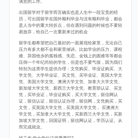
满意的工作。
出国留学对于留学而言确实也是人生中一段宝贵的经
历，可出国留学在国外顺利毕业与没有顺利毕业，都会
是人当中的重大转折点，但在遇到问题的时候也不要轻
易放弃，给自己一次重新来过的机会
留学生都希望把自己最好的一面展现给家里，无论自己
压力有多大都不会和家里倾诉。比如学业的压力、课程
难、异国他乡的孤独感、失恋、金钱上的困难等等都会
压倒一个年纪尚轻的学生，但是也不要气馁，因为我们
特别为这类学生提供办理：文凭购买、毕业证购买、大
学文凭、大学毕业证、买文凭、买毕业证、英国大学文
凭、美国大学文凭、澳洲大学文凭、加拿大大学文凭、
新加坡大学文凭、新西兰大学文凭、教育部认证、买文
凭，买毕业证，毕业证购买，买大学文凭，留信网认
证，留信认证，留信认证办理，留信网，文凭购买，买
文凭，买英国大学文凭，买美国大学文凭， 买澳洲大
学文凭，买加拿大大学文凭，买新西兰大学文凭，买新
加坡大学文凭，回国证明，留信网认证，学历认证。从
而完成就业。