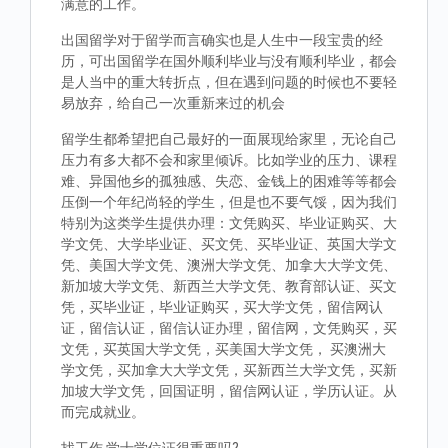
满意的工作。
出国留学对于留学而言确实也是人生中一段宝贵的经
历，可出国留学在国外顺利毕业与没有顺利毕业，都会
是人当中的重大转折点，但在遇到问题的时候也不要轻
易放弃，给自己一次重新来过的机会
留学生都希望把自己最好的一面展现给家里，无论自己
压力有多大都不会和家里倾诉。比如学业的压力、课程
难、异国他乡的孤独感、失恋、金钱上的困难等等都会
压倒一个年纪尚轻的学生，但是也不要气馁，因为我们
特别为这类学生提供办理：文凭购买、毕业证购买、大
学文凭、大学毕业证、买文凭、买毕业证、英国大学文
凭、美国大学文凭、澳洲大学文凭、加拿大大学文凭、
新加坡大学文凭、新西兰大学文凭、教育部认证、买文
凭，买毕业证，毕业证购买，买大学文凭，留信网认
证，留信认证，留信认证办理，留信网，文凭购买，买
文凭，买英国大学文凭，买美国大学文凭， 买澳洲大
学文凭，买加拿大大学文凭，买新西兰大学文凭，买新
加坡大学文凭，回国证明，留信网认证，学历认证。从
而完成就业。