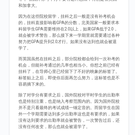
和加拿大。
因为在这些院校留学，挂科之后一般是没有补考机会
的，挂科直接影响着GPA的分数，北美国家一般要求本
科留学生GPA需要维持在2.0以上，如果GPA低于2.0，
就会被学术警告，那么接下来一学期里就需要通过各种
努力把GPA提升到2.0才行。如果没有达到也就会被退
学了。
而英国虽然在挂科之后，部分院校都会给到一次补考的
机会，但能补考通过的几率也相当小。你想之前已经有
挂科了，在导师心里已经留下了不好的映象的标签了。
标签贴上之后，即使你后面再怎么努力，这标签也是不
容易摘下来的。
除了对学分有要求之后，国外院校对平时学生的出勤率
也是特别注重，也是纳入考察范围内的。因为国外院校
并不是只看最终的考试成绩一锤定音的。而留学生在国
外一个学期需要达到多少出勤率这也是有要求的，如果
没有达到要求的出勤率就会被警告，一次警告过后，还
没有任何改变，那么也就会被退学了。