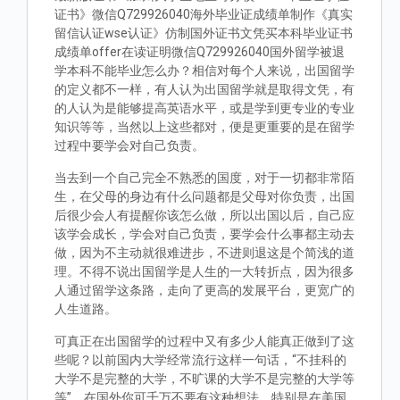
证书》微信Q729926040海外毕业证成绩单制作《真实
留信认证wse认证》仿制国外证书文凭买本科毕业证书
成绩单offer在读证明微信Q729926040国外留学被退
学本科不能毕业怎么办？相信对每个人来说，出国留学
的定义都不一样，有人认为出国留学就是取得文凭，有
的人认为是能够提高英语水平，或是学到更专业的专业
知识等等，当然以上这些都对，便是更重要的是在留学
过程中要学会对自己负责。
当去到一个自己完全不熟悉的国度，对于一切都非常陌
生，在父母的身边有什么问题都是父母对你负责，出国
后很少会人有提醒你该怎么做，所以出国以后，自己应
该学会成长，学会对自己负责，要学会什么事都主动去
做，因为不主动就很难进步，不进则退这是个简浅的道
理。不得不说出国留学是人生的一大转折点，因为很多
人通过留学这条路，走向了更高的发展平台，更宽广的
人生道路。
可真正在出国留学的过程中又有多少人能真正做到了这
些呢？以前国内大学经常流行这样一句话，“不挂科的
大学不是完整的大学，不旷课的大学不是完整的大学等
等”。在国外你可千万不要有这种想法，特别是在美国