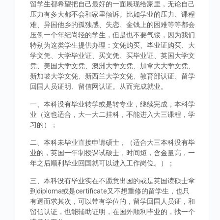
留学生都希望把自己最好的一面展现给家里，无论自己
压力有多大都不会和家里倾诉。比如学业的压力、课程
难、异国他乡的孤独感、失恋、金钱上的困难等等都会
压倒一个年纪尚轻的学生，但是也不要气馁，因为我们
特别为这类学生提供办理：文凭购买、毕业证购买、大
学文凭、大学毕业证、买文凭、买毕业证、英国大学文
凭、美国大学文凭、澳洲大学文凭、加拿大大学文凭、
新加坡大学文凭、新西兰大学文凭、教育部认证、留学
回国人员证明、留信网认证。从而完成就业。
一、本科没有毕业转学或是转专业，继续完成，本科学
业（这也适合，大一大二挂科，不能进入大三课程，学
习的）；
二、本科未毕业直接申请硕士，（适合大三本科没有毕
业的，英国一年制授课试硕士，时间短，含金量高，一
年之后顺利毕业回国就可以进入工作岗位。）；
三、本科没有毕业实在不愿意出国的或是英国读硕士拿
到diploma或是certificate又不想重修的留学生，也只
有退而求其次，可以带有学位的，留学回国人员证，和
留信认证，也能辅助证明，在国外顺利毕业的，找一个