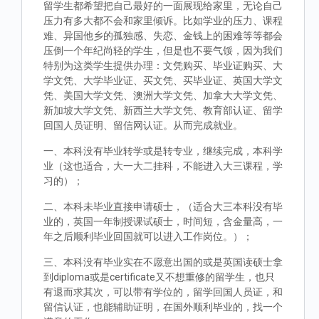
留学生都希望把自己最好的一面展现给家里，无论自己
压力有多大都不会和家里倾诉。比如学业的压力、课程
难、异国他乡的孤独感、失恋、金钱上的困难等等都会
压倒一个年纪尚轻的学生，但是也不要气馁，因为我们
特别为这类学生提供办理：文凭购买、毕业证购买、大
学文凭、大学毕业证、买文凭、买毕业证、英国大学文
凭、美国大学文凭、澳洲大学文凭、加拿大大学文凭、
新加坡大学文凭、新西兰大学文凭、教育部认证、留学
回国人员证明、留信网认证。从而完成就业。
一、本科没有毕业转学或是转专业，继续完成，本科学
业（这也适合，大一大二挂科，不能进入大三课程，学
习的）；
二、本科未毕业直接申请硕士，（适合大三本科没有毕
业的，英国一年制授课试硕士，时间短，含金量高，一
年之后顺利毕业回国就可以进入工作岗位。）；
三、本科没有毕业实在不愿意出国的或是英国读硕士拿
到diploma或是certificate又不想重修的留学生，也只
有退而求其次，可以带有学位的，留学回国人员证，和
留信认证，也能辅助证明，在国外顺利毕业的，找一个