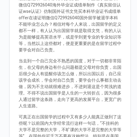
微信Q729926040海外毕业证成绩单制作《真实留信认
证wse认证》仿制国外证书文凭买本科毕业证书成绩单
offer在读证明微信Q729926040国外留学被退学本科
不能毕业怎么办？相信对每个人来说，出国留学的定义
都不一样，有人认为出国留学就是取得文凭，有的人认
为是能够提高英语水平，或是学到更专业的专业知识等
等，当然以上这些都对，便是更重要的是在留学过程中
要学会对自己负责。
当去到一个自己完全不熟悉的国度，对于一切都非常陌
生，在父母的身边有什么问题都是父母对你负责，出国
后很少会人有提醒你该怎么做，所以出国以后，自己应
该学会成长，学会对自己负责，要学会什么事都主动去
做，因为不主动就很难进步，不进则退这是个简浅的道
理。不得不说出国留学是人生的一大转折点，因为很多
人通过留学这条路，走向了更高的发展平台，更宽广的
人生道路。
可真正在出国留学的过程中又有多少人能真正做到了这
些呢？以前国内大学经常流行这样一句话，“不挂科的
大学不是完整的大学，不旷课的大学不是完整的大学等
等”。在国外你可千万不要有这种想法，特别是在美国