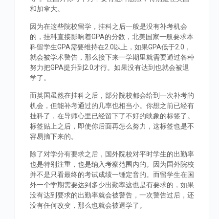
和加拿大。
因为在这些院校留学，挂科之后一般是没有补考机会
的，挂科直接影响着GPA的分数，北美国家一般要求本
科留学生GPA需要维持在2.0以上，如果GPA低于2.0，
就会被学术警告，那么接下来一学期里就需要通过各种
努力把GPA提升到2.0才行。如果没有达到也就会被退
学了。
而英国虽然在挂科之后，部分院校都会给到一次补考的
机会，但能补考通过的几率也相当小。你想之前已经有
挂科了，在导师心里已经留下了不好的映象的标签了。
标签贴上之后，即使你后面再怎么努力，这标签也是不
容易摘下来的。
除了对学分有要求之后，国外院校对平时学生的出勤率
也是特别注重，也是纳入考察范围内的。因为国外院校
并不是只看最终的考试成绩一锤定音的。而留学生在国
外一个学期需要达到多少出勤率这也是有要求的，如果
没有达到要求的出勤率就会被警告，一次警告过后，还
没有任何改变，那么也就会被退学了。