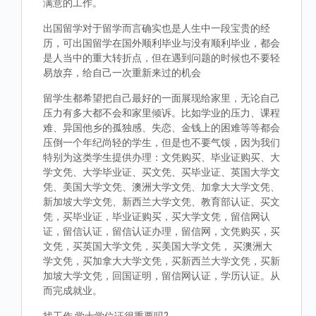
满意的工作。
出国留学对于留学而言确实也是人生中一段宝贵的经
历，可出国留学在国外顺利毕业与没有顺利毕业，都会
是人当中的重大转折点，但在遇到问题的时候也不要轻
易放弃，给自己一次重新来过的机会
留学生都希望把自己最好的一面展现给家里，无论自己
压力有多大都不会和家里倾诉。比如学业的压力、课程
难、异国他乡的孤独感、失恋、金钱上的困难等等都会
压倒一个年纪尚轻的学生，但是也不要气馁，因为我们
特别为这类学生提供办理：文凭购买、毕业证购买、大
学文凭、大学毕业证、买文凭、买毕业证、英国大学文
凭、美国大学文凭、澳洲大学文凭、加拿大大学文凭、
新加坡大学文凭、新西兰大学文凭、教育部认证、买文
凭，买毕业证，毕业证购买，买大学文凭，留信网认
证，留信认证，留信认证办理，留信网，文凭购买，买
文凭，买英国大学文凭，买美国大学文凭， 买澳洲大
学文凭，买加拿大大学文凭，买新西兰大学文凭，买新
加坡大学文凭，回国证明，留信网认证，学历认证。从
而完成就业。