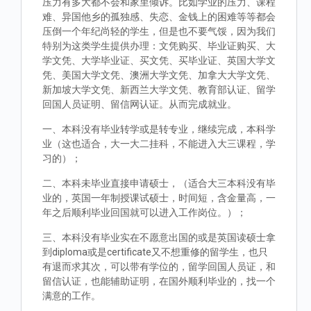
压力有多大都不会和家里倾诉。比如学业的压力、课程
难、异国他乡的孤独感、失恋、金钱上的困难等等都会
压倒一个年纪尚轻的学生，但是也不要气馁，因为我们
特别为这类学生提供办理：文凭购买、毕业证购买、大
学文凭、大学毕业证、买文凭、买毕业证、英国大学文
凭、美国大学文凭、澳洲大学文凭、加拿大大学文凭、
新加坡大学文凭、新西兰大学文凭、教育部认证、留学
回国人员证明、留信网认证。从而完成就业。
一、本科没有毕业转学或是转专业，继续完成，本科学
业（这也适合，大一大二挂科，不能进入大三课程，学
习的）；
二、本科未毕业直接申请硕士，（适合大三本科没有毕
业的，英国一年制授课试硕士，时间短，含金量高，一
年之后顺利毕业回国就可以进入工作岗位。）；
三、本科没有毕业实在不愿意出国的或是英国读硕士拿
到diploma或是certificate又不想重修的留学生，也只
有退而求其次，可以带有学位的，留学回国人员证，和
留信认证，也能辅助证明，在国外顺利毕业的，找一个
满意的工作。