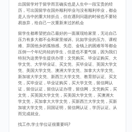
出国留学对于留学而言确实也是人生中一段宝贵的经
历，可出国留学在国外顺利毕业与没有顺利毕业，都会
是人当中的重大转折点，但在遇到问题的时候也不要轻
易放弃，给自己一次重新来过的机会
留学生都希望把自己最好的一面展现给家里，无论自己
压力有多大都不会和家里倾诉。比如学业的压力、课程
难、异国他乡的孤独感、失恋、金钱上的困难等等都会
压倒一个年纪尚轻的学生，但是也不要气馁，因为我们
特别为这类学生提供办理：文凭购买、毕业证购买、大
学文凭、大学毕业证、买文凭、买毕业证、英国大学文
凭、美国大学文凭、澳洲大学文凭、加拿大大学文凭、
新加坡大学文凭、新西兰大学文凭、教育部认证、买文
凭，买毕业证，毕业证购买，买大学文凭，留信网认
证，留信认证，留信认证办理，留信网，文凭购买，买
文凭，买英国大学文凭，买美国大学文凭， 买澳洲大
学文凭，买加拿大大学文凭，买新西兰大学文凭，买新
加坡大学文凭，回国证明，留信网认证，学历认证。从
而完成就业。
找工作,学士学位证很重要吗?