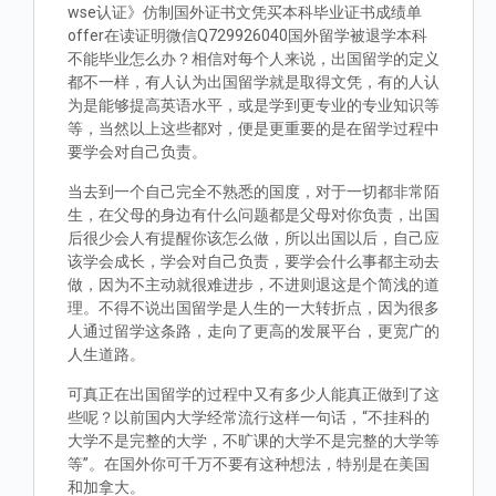
wse认证》仿制国外证书文凭买本科毕业证书成绩单
offer在读证明微信Q729926040国外留学被退学本科
不能毕业怎么办？相信对每个人来说，出国留学的定义
都不一样，有人认为出国留学就是取得文凭，有的人认
为是能够提高英语水平，或是学到更专业的专业知识等
等，当然以上这些都对，便是更重要的是在留学过程中
要学会对自己负责。
当去到一个自己完全不熟悉的国度，对于一切都非常陌
生，在父母的身边有什么问题都是父母对你负责，出国
后很少会人有提醒你该怎么做，所以出国以后，自己应
该学会成长，学会对自己负责，要学会什么事都主动去
做，因为不主动就很难进步，不进则退这是个简浅的道
理。不得不说出国留学是人生的一大转折点，因为很多
人通过留学这条路，走向了更高的发展平台，更宽广的
人生道路。
可真正在出国留学的过程中又有多少人能真正做到了这
些呢？以前国内大学经常流行这样一句话，“不挂科的
大学不是完整的大学，不旷课的大学不是完整的大学等
等”。在国外你可千万不要有这种想法，特别是在美国
和加拿大。