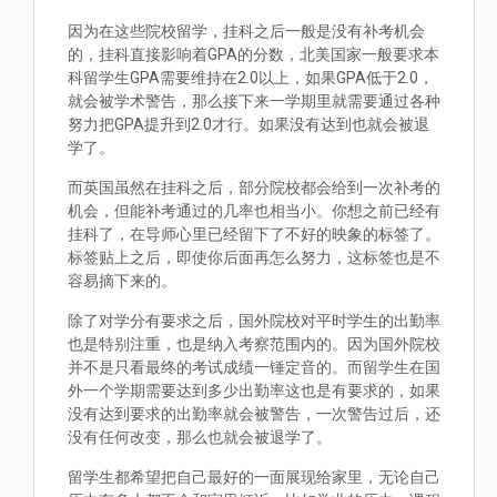
因为在这些院校留学，挂科之后一般是没有补考机会
的，挂科直接影响着GPA的分数，北美国家一般要求本
科留学生GPA需要维持在2.0以上，如果GPA低于2.0，
就会被学术警告，那么接下来一学期里就需要通过各种
努力把GPA提升到2.0才行。如果没有达到也就会被退
学了。
而英国虽然在挂科之后，部分院校都会给到一次补考的
机会，但能补考通过的几率也相当小。你想之前已经有
挂科了，在导师心里已经留下了不好的映象的标签了。
标签贴上之后，即使你后面再怎么努力，这标签也是不
容易摘下来的。
除了对学分有要求之后，国外院校对平时学生的出勤率
也是特别注重，也是纳入考察范围内的。因为国外院校
并不是只看最终的考试成绩一锤定音的。而留学生在国
外一个学期需要达到多少出勤率这也是有要求的，如果
没有达到要求的出勤率就会被警告，一次警告过后，还
没有任何改变，那么也就会被退学了。
留学生都希望把自己最好的一面展现给家里，无论自己