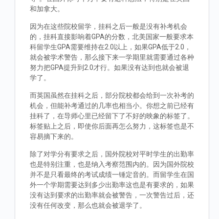
和加拿大。
因为在这些院校留学，挂科之后一般是没有补考机会
的，挂科直接影响着GPA的分数，北美国家一般要求本
科留学生GPA需要维持在2.0以上，如果GPA低于2.0，
就会被学术警告，那么接下来一学期里就需要通过各种
努力把GPA提升到2.0才行。如果没有达到也就会被退
学了。
而英国虽然在挂科之后，部分院校都会给到一次补考的
机会，但能补考通过的几率也相当小。你想之前已经有
挂科了，在导师心里已经留下了不好的映象的标签了。
标签贴上之后，即使你后面再怎么努力，这标签也是不
容易摘下来的。
除了对学分有要求之后，国外院校对平时学生的出勤率
也是特别注重，也是纳入考察范围内的。因为国外院校
并不是只看最终的考试成绩一锤定音的。而留学生在国
外一个学期需要达到多少出勤率这也是有要求的，如果
没有达到要求的出勤率就会被警告，一次警告过后，还
没有任何改变，那么也就会被退学了。