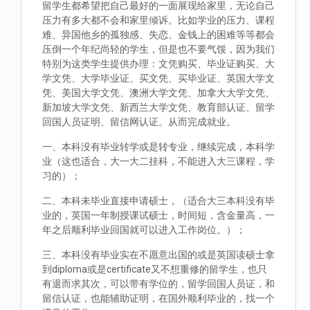
留学生都希望把自己最好的一面展现给家里，无论自己
压力有多大都不会和家里倾诉。比如学业的压力、课程
难、异国他乡的孤独感、失恋、金钱上的困难等等都会
压倒一个年纪尚轻的学生，但是也不要气馁，因为我们
特别为这类学生提供办理：文凭购买、毕业证购买、大
学文凭、大学毕业证、买文凭、买毕业证、英国大学文
凭、美国大学文凭、澳洲大学文凭、加拿大大学文凭、
新加坡大学文凭、新西兰大学文凭、教育部认证、留学
回国人员证明、留信网认证。从而完成就业。
一、本科没有毕业转学或是转专业，继续完成，本科学
业（这也适合，大一大二挂科，不能进入大三课程，学
习的）；
二、本科未毕业直接申请硕士，（适合大三本科没有毕
业的，英国一年制授课试硕士，时间短，含金量高，一
年之后顺利毕业回国就可以进入工作岗位。）；
三、本科没有毕业实在不愿意出国的或是英国读硕士拿
到diploma或是certificate又不想重修的留学生，也只
有退而求其次，可以带有学位的，留学回国人员证，和
留信认证，也能辅助证明，在国外顺利毕业的，找一个