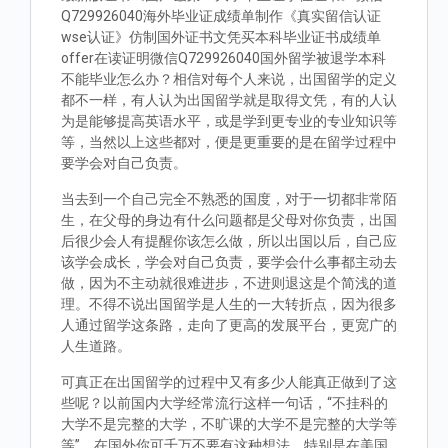
Q729926040海外毕业证成绩单制作《真实留信认证
wse认证》仿制国外证书文凭买本科毕业证书成绩单
offer在读证明微信Q729926040国外留学被退学本科
不能毕业怎么办？相信对每个人来说，出国留学的定义
都不一样，有人认为出国留学就是取得文凭，有的人认
为是能够提高英语水平，或是学到更专业的专业知识等
等，当然以上这些都对，便是更重要的是在留学过程中
要学会对自己负责。
当去到一个自己完全不熟悉的国度，对于一切都非常陌
生，在父母的身边有什么问题都是父母对你负责，出国
后很少会人有提醒你该怎么做，所以出国以后，自己应
该学会成长，学会对自己负责，要学会什么事都主动去
做，因为不主动就很难进步，不进则退这是个简浅的道
理。不得不说出国留学是人生的一大转折点，因为很多
人通过留学这条路，走向了更高的发展平台，更宽广的
人生道路。
可真正在出国留学的过程中又有多少人能真正做到了这
些呢？以前国内大学经常流行这样一句话，“不挂科的
大学不是完整的大学，不旷课的大学不是完整的大学等
等”。在国外你可千万不要有这种想法，特别是在美国