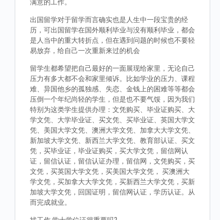
满意的工作。
出国留学对于留学而言确实也是人生中一段宝贵的经
历，可出国留学在国外顺利毕业与没有顺利毕业，都会
是人当中的重大转折点，但在遇到问题的时候也不要轻
易放弃，给自己一次重新来过的机会
留学生都希望把自己最好的一面展现给家里，无论自己
压力有多大都不会和家里倾诉。比如学业的压力、课程
难、异国他乡的孤独感、失恋、金钱上的困难等等都会
压倒一个年纪尚轻的学生，但是也不要气馁，因为我们
特别为这类学生提供办理：文凭购买、毕业证购买、大
学文凭、大学毕业证、买文凭、买毕业证、英国大学文
凭、美国大学文凭、澳洲大学文凭、加拿大大学文凭、
新加坡大学文凭、新西兰大学文凭、教育部认证、买文
凭，买毕业证，毕业证购买，买大学文凭，留信网认
证，留信认证，留信认证办理，留信网，文凭购买，买
文凭，买英国大学文凭，买美国大学文凭， 买澳洲大
学文凭，买加拿大大学文凭，买新西兰大学文凭，买新
加坡大学文凭，回国证明，留信网认证，学历认证。从
而完成就业。