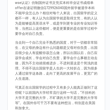
wse认证》仿制国外证书文凭买本科毕业证书成绩单
offer在读证明微信Q729926040国外留学被退学本科
不能毕业怎么办？相信对每个人来说，出国留学的定义
都不一样，有人认为出国留学就是取得文凭，有的人认
为是能够提高英语水平，或是学到更专业的专业知识等
等，当然以上这些都对，便是更重要的是在留学过程中
要学会对自己负责。
当去到一个自己完全不熟悉的国度，对于一切都非常陌
生，在父母的身边有什么问题都是父母对你负责，出国
后很少会人有提醒你该怎么做，所以出国以后，自己应
该学会成长，学会对自己负责，要学会什么事都主动去
做，因为不主动就很难进步，不进则退这是个简浅的道
理。不得不说出国留学是人生的一大转折点，因为很多
人通过留学这条路，走向了更高的发展平台，更宽广的
人生道路。
可真正在出国留学的过程中又有多少人能真正做到了这
些呢？以前国内大学经常流行这样一句话，“不挂科的
大学不是完整的大学，不旷课的大学不是完整的大学等
等”。在国外你可千万不要有这种想法，特别是在美国
和加拿大。