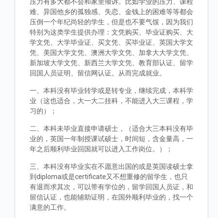
压力有多大都不会和家里倾诉。比如学业的压力、课程
难、异国他乡的孤独感、失恋、金钱上的困难等等都会
压倒一个年纪尚轻的学生，但是也不要气馁，因为我们
特别为这类学生提供办理：文凭购买、毕业证购买、大
学文凭、大学毕业证、买文凭、买毕业证、英国大学文
凭、美国大学文凭、澳洲大学文凭、加拿大大学文凭、
新加坡大学文凭、新西兰大学文凭、教育部认证、留学
回国人员证明、留信网认证。从而完成就业。
一、本科没有毕业转学或是转专业，继续完成，本科学
业（这也适合，大一大二挂科，不能进入大三课程，学
习的）；
二、本科未毕业直接申请硕士，（适合大三本科没有毕
业的，英国一年制授课试硕士，时间短，含金量高，一
年之后顺利毕业回国就可以进入工作岗位。）；
三、本科没有毕业实在不愿意出国的或是英国读硕士拿
到diploma或是certificate又不想重修的留学生，也只
有退而求其次，可以带有学位的，留学回国人员证，和
留信认证，也能辅助证明，在国外顺利毕业的，找一个
满意的工作。