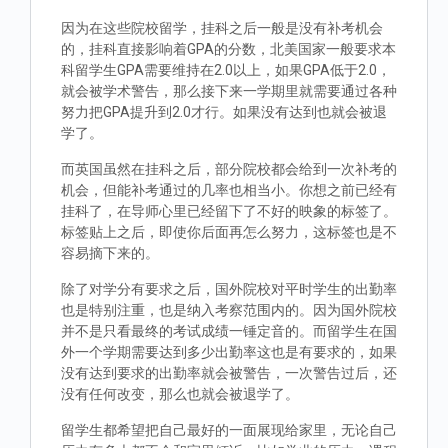
因为在这些院校留学，挂科之后一般是没有补考机会
的，挂科直接影响着GPA的分数，北美国家一般要求本
科留学生GPA需要维持在2.0以上，如果GPA低于2.0，
就会被学术警告，那么接下来一学期里就需要通过各种
努力把GPA提升到2.0才行。如果没有达到也就会被退
学了。
而英国虽然在挂科之后，部分院校都会给到一次补考的
机会，但能补考通过的几率也相当小。你想之前已经有
挂科了，在导师心里已经留下了不好的映象的标签了。
标签贴上之后，即使你后面再怎么努力，这标签也是不
容易摘下来的。
除了对学分有要求之后，国外院校对平时学生的出勤率
也是特别注重，也是纳入考察范围内的。因为国外院校
并不是只看最终的考试成绩一锤定音的。而留学生在国
外一个学期需要达到多少出勤率这也是有要求的，如果
没有达到要求的出勤率就会被警告，一次警告过后，还
没有任何改变，那么也就会被退学了。
留学生都希望把自己最好的一面展现给家里，无论自己