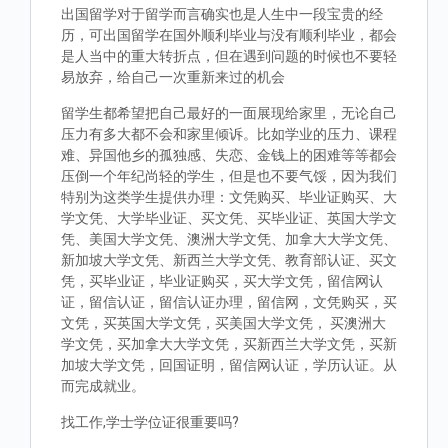
出国留学对于留学而言确实也是人生中一段宝贵的经
历，可出国留学在国外顺利毕业与没有顺利毕业，都会
是人当中的重大转折点，但在遇到问题的时候也不要轻
易放弃，给自己一次重新来过的机会
留学生都希望把自己最好的一面展现给家里，无论自己
压力有多大都不会和家里倾诉。比如学业的压力、课程
难、异国他乡的孤独感、失恋、金钱上的困难等等都会
压倒一个年纪尚轻的学生，但是也不要气馁，因为我们
特别为这类学生提供办理：文凭购买、毕业证购买、大
学文凭、大学毕业证、买文凭、买毕业证、英国大学文
凭、美国大学文凭、澳洲大学文凭、加拿大大学文凭、
新加坡大学文凭、新西兰大学文凭、教育部认证、买文
凭，买毕业证，毕业证购买，买大学文凭，留信网认
证，留信认证，留信认证办理，留信网，文凭购买，买
文凭，买英国大学文凭，买美国大学文凭， 买澳洲大
学文凭，买加拿大大学文凭，买新西兰大学文凭，买新
加坡大学文凭，回国证明，留信网认证，学历认证。从
而完成就业。
找工作,学士学位证很重要吗?