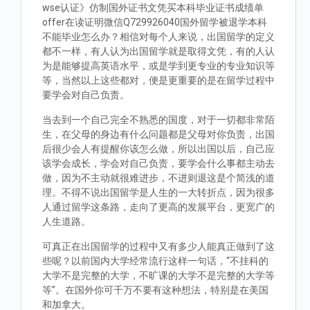
wse认证》仿制国外证书文凭买本科毕业证书成绩单
offer在读证明微信Q729926040国外留学被退学本科
不能毕业怎么办？相信对每个人来说，出国留学的定义
都不一样，有人认为出国留学就是取得文凭，有的人认
为是能够提高英语水平，或是学到更专业的专业知识等
等，当然以上这些都对，便是更重要的是在留学过程中
要学会对自己负责。
当去到一个自己完全不熟悉的国度，对于一切都非常陌
生，在父母的身边有什么问题都是父母对你负责，出国
后很少会人有提醒你该怎么做，所以出国以后，自己应
该学会成长，学会对自己负责，要学会什么事都主动去
做，因为不主动就很难进步，不进则退这是个简浅的道
理。不得不说出国留学是人生的一大转折点，因为很多
人通过留学这条路，走向了更高的发展平台，更宽广的
人生道路。
可真正在出国留学的过程中又有多少人能真正做到了这
些呢？以前国内大学经常流行这样一句话，“不挂科的
大学不是完整的大学，不旷课的大学不是完整的大学等
等”。在国外你可千万不要有这种想法，特别是在美国
和加拿大。