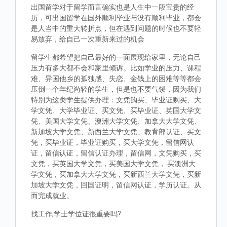
出国留学对于留学而言确实也是人生中一段宝贵的经
历，可出国留学在国外顺利毕业与没有顺利毕业，都会
是人当中的重大转折点，但在遇到问题的时候也不要轻
易放弃，给自己一次重新来过的机会
留学生都希望把自己最好的一面展现给家里，无论自己
压力有多大都不会和家里倾诉。比如学业的压力、课程
难、异国他乡的孤独感、失恋、金钱上的困难等等都会
压倒一个年纪尚轻的学生，但是也不要气馁，因为我们
特别为这类学生提供办理：文凭购买、毕业证购买、大
学文凭、大学毕业证、买文凭、买毕业证、英国大学文
凭、美国大学文凭、澳洲大学文凭、加拿大大学文凭、
新加坡大学文凭、新西兰大学文凭、教育部认证、买文
凭，买毕业证，毕业证购买，买大学文凭，留信网认
证，留信认证，留信认证办理，留信网，文凭购买，买
文凭，买英国大学文凭，买美国大学文凭， 买澳洲大
学文凭，买加拿大大学文凭，买新西兰大学文凭，买新
加坡大学文凭，回国证明，留信网认证，学历认证。从
而完成就业。
找工作,学士学位证很重要吗?