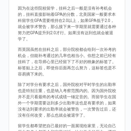
因为在这些院校留学，挂科之后一般是没有补考机会
的，挂科直接影响着GPA的分数，北美国家一般要求本
科留学生GPA需要维持在2.0以上，如果GPA低于2.0，
就会被学术警告，那么接下来一学期里就需要通过各种
努力把GPA提升到2.0才行。如果没有达到也就会被退
学了。
而英国虽然在挂科之后，部分院校都会给到一次补考的
机会，但能补考通过的几率也相当小。你想之前已经有
挂科了，在导师心里已经留下了不好的映象的标签了。
标签贴上之后，即使你后面再怎么努力，这标签也是不
容易摘下来的。
除了对学分有要求之后，国外院校对平时学生的出勤率
也是特别注重，也是纳入考察范围内的。因为国外院校
并不是只看最终的考试成绩一锤定音的。而留学生在国
外一个学期需要达到多少出勤率这也是有要求的，如果
没有达到要求的出勤率就会被警告，一次警告过后，还
没有任何改变，那么也就会被退学了。
留学生都希望把自己最好的一面展现给家里，无论自己