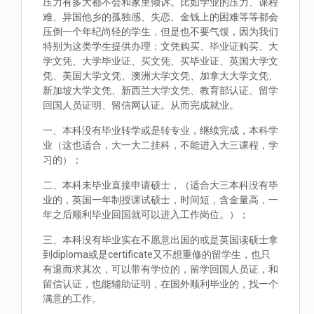
压力有多大都不会和家里倾诉。比如学业的压力、课程
难、异国他乡的孤独感、失恋、金钱上的困难等等都会
压倒一个年纪尚轻的学生，但是也不要气馁，因为我们
特别为这类学生提供办理：文凭购买、毕业证购买、大
学文凭、大学毕业证、买文凭、买毕业证、英国大学文
凭、美国大学文凭、澳洲大学文凭、加拿大大学文凭、
新加坡大学文凭、新西兰大学文凭、教育部认证、留学
回国人员证明、留信网认证。从而完成就业。
一、本科没有毕业转学或是转专业，继续完成，本科学
业（这也适合，大一大二挂科，不能进入大三课程，学
习的）；
二、本科未毕业直接申请硕士，（适合大三本科没有毕
业的，英国一年制授课试硕士，时间短，含金量高，一
年之后顺利毕业回国就可以进入工作岗位。）；
三、本科没有毕业实在不愿意出国的或是英国读硕士拿
到diploma或是certificate又不想重修的留学生，也只
有退而求其次，可以带有学位的，留学回国人员证，和
留信认证，也能辅助证明，在国外顺利毕业的，找一个
满意的工作。