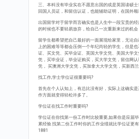
三、本科没有毕业实在不愿意出国的或是英国读硕士拿到d
回国人员证，和留信认证，也能辅助证明，在国外顺
出国留学对于留学而言确实也是人生中一段宝贵的经
的时候也不要轻易放弃，给自己一次重新来过的机会
留学生都希望把自己最好的一面展现给家里，无论自
上的困难等等都会压倒一个年纪尚轻的学生，但是也
证、买文凭、买毕业证、英国大学文凭、美国大学文
凭，买毕业证，毕业证购买，买大学文凭，留信网认
凭， 买澳洲大学文凭，买加拿大大学文凭，买新西
找工作,学士学位证很重要吗?
首先在个人认知上，有总比没有好，实际上这确实是
作方面就变得轻松许多了。
学位证在找工作时重要吗?
学位证在你找第一份工作时比较重要,如果你是应届毕
累经验.找第二份工作时你的工作业绩就比学位证更有
1881