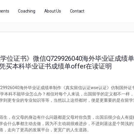
ents
Coaching
About Us
Contact
位证书》微信Q729926040海外毕业证成绩
凭买本科毕业证书成绩单offer在读证明
9926040海外毕业证成绩单制作《真实留信认证wse认证》仿制国外
外留学被退学本科不能毕业怎么办？相信对每个人来说，出国留学的定义都不一样
学到更专业的专业知识等等，当然以上这些都对，便是更重要的是在留学
陌生，在父母的身边有什么问题都是父母对你负责，出国后很少会人有提
学会什么事都主动去做，因为不主动就很难进步，不进则退这是个简浅的
路，走向了更高的发展平台，更宽广的人生道路。