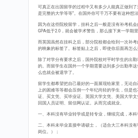
可真正在出国留学的过程中又有多少人能真正做到了
是完整的大学等等”。在国外你可千万不要有这种想
因为在这些院校留学，挂科之后一般是没有补考机会的
GPA低于2.0，就会被学术警告，那么接下来一学期
而英国虽然在挂科之后，部分院校都会给到一次补考
的映象的标签了。标签贴上之后，即使你后面再怎么
除了对学分有要求之后，国外院校对平时学生的出勤
的。而留学生在国外一个学期需要达到多少出勤率这
么也就会被退学了。
留学生都希望把自己最好的一面展现给家里，无论自
上的困难等等都会压倒一个年纪尚轻的学生，但是也
证、买文凭、买毕业证、英国大学文凭、美国大学文
回国人员证明、留信网认证。从而完成就业。
一、本科没有毕业转学或是转专业，继续完成，本科
二、本科未毕业直接申请硕士，（适合大三本科没有
岗位。）；