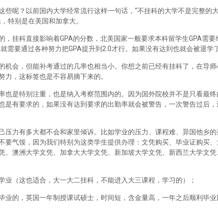
这些呢？以前国内大学经常流行这样一句话，“不挂科的大学不是完整的
法，特别是在美国和加拿大。
，挂科直接影响着GPA的分数，北美国家一般要求本科留学生GPA需要维
里就需要通过各种努力把GPA提升到2.0才行。如果没有达到也就会被退学
的机会，但能补考通过的几率也相当小。你想之前已经有挂科了，在导师
努力，这标签也是不容易摘下来的。
率也是特别注重，也是纳入考察范围内的。因为国外院校并不是只看最终
也是有要求的，如果没有达到要求的出勤率就会被警告，一次警告过后，
己压力有多大都不会和家里倾诉。比如学业的压力、课程难、异国他乡的
不要气馁，因为我们特别为这类学生提供办理：文凭购买、毕业证购买、
凭、澳洲大学文凭、加拿大大学文凭、新加坡大学文凭、新西兰大学文凭
学业（这也适合，大一大二挂科，不能进入大三课程，学习的）；
毕业的，英国一年制授课试硕士，时间短，含金量高，一年之后顺利毕业