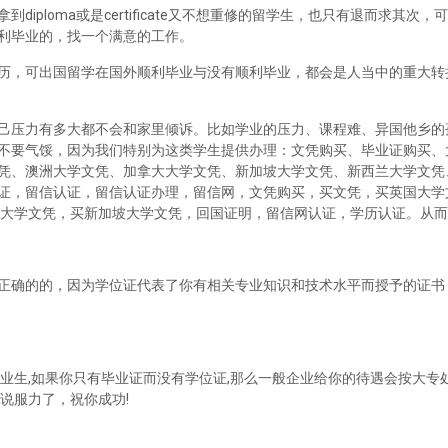
iploma或是certificate又不想重修的留学生，也只有退而求其次
利毕业的，找一个满意的工作。
历，可出国留学在国外顺利毕业与没有顺利毕业，都会是人当中的重大转
己压力有多大都不会和家里倾诉。比如学业的压力、课程难、异国他乡的
不要气馁，因为我们特别为这类学生提供办理：文凭购买、毕业证购买、
凭、澳洲大学文凭、加拿大大学文凭、新加坡大学文凭、新西兰大学文凭
证，留信认证，留信认证办理，留信网，文凭购买，买文凭，买英国大学
兰大学文凭，买新加坡大学文凭，回国证明，留信网认证，学历认证。从
正确的的，因为学位证代表了你有相关专业知识和技术水平而授予的证书
业生,如果你只有毕业证而没有学位证,那么一般企业给你的待遇会按大专处
说服力了，祝你成功!