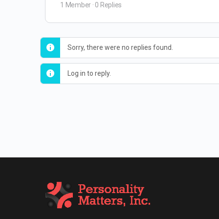
1 Member
·
0 Replies
Sorry, there were no replies found.
Log in to reply.