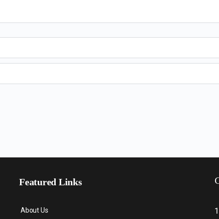
C
Featured Links
About Us