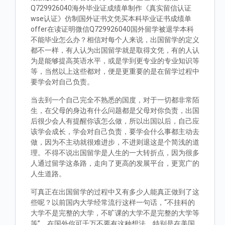
Q729926040海外毕业证成绩单制作《真实留信认证
wse认证》仿制国外证书文凭买本科毕业证书成绩单
offer在读证明微信Q729926040国外留学被退学本科
不能毕业怎么办？相信对每个人来说，出国留学的定义
都不一样，有人认为出国留学就是取得文凭，有的人认
为是能够提高英语水平，或是学到更专业的专业知识等
等，当然以上这些都对，便是更重要的是在留学过程中
要学会对自己负责。
当去到一个自己完全不熟悉的国度，对于一切都非常陌
生，在父母的身边有什么问题都是父母对你负责，出国
后很少会人有提醒你该怎么做，所以出国以后，自己应
该学会成长，学会对自己负责，要学会什么事都主动去
做，因为不主动就很难进步，不进则退这是个简浅的道
理。不得不说出国留学是人生的一大转折点，因为很多
人通过留学这条路，走向了更高的发展平台，更宽广的
人生道路。
可真正在出国留学的过程中又有多少人能真正做到了这
些呢？以前国内大学经常流行这样一句话，“不挂科的
大学不是完整的大学，不旷课的大学不是完整的大学等
等”。在国外你可千万不要有这种想法，特别是在美国