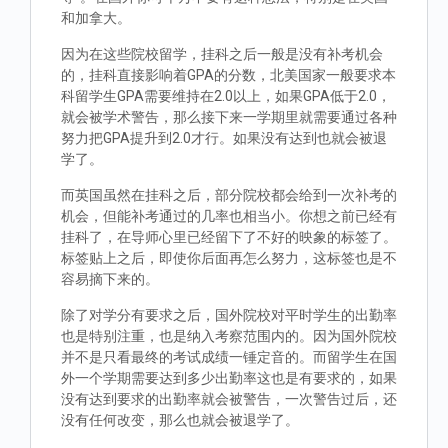
和加拿大。
因为在这些院校留学，挂科之后一般是没有补考机会
的，挂科直接影响着GPA的分数，北美国家一般要求本
科留学生GPA需要维持在2.0以上，如果GPA低于2.0，
就会被学术警告，那么接下来一学期里就需要通过各种
努力把GPA提升到2.0才行。如果没有达到也就会被退
学了。
而英国虽然在挂科之后，部分院校都会给到一次补考的
机会，但能补考通过的几率也相当小。你想之前已经有
挂科了，在导师心里已经留下了不好的映象的标签了。
标签贴上之后，即使你后面再怎么努力，这标签也是不
容易摘下来的。
除了对学分有要求之后，国外院校对平时学生的出勤率
也是特别注重，也是纳入考察范围内的。因为国外院校
并不是只看最终的考试成绩一锤定音的。而留学生在国
外一个学期需要达到多少出勤率这也是有要求的，如果
没有达到要求的出勤率就会被警告，一次警告过后，还
没有任何改变，那么也就会被退学了。