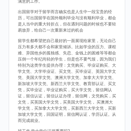
满意的工作。
出国留学对于留学而言确实也是人生中一段宝贵的经
历，可出国留学在国外顺利毕业与没有顺利毕业，都会
是人当中的重大转折点，但在遇到问题的时候也不要轻
易放弃，给自己一次重新来过的机会
留学生都希望把自己最好的一面展现给家里，无论自己
压力有多大都不会和家里倾诉。比如学业的压力、课程
难、异国他乡的孤独感、失恋、金钱上的困难等等都会
压倒一个年纪尚轻的学生，但是也不要气馁，因为我们
特别为这类学生提供办理：文凭购买、毕业证购买、大
学文凭、大学毕业证、买文凭、买毕业证、英国大学文
凭、美国大学文凭、澳洲大学文凭、加拿大大学文凭、
新加坡大学文凭、新西兰大学文凭、教育部认证、买文
凭，买毕业证，毕业证购买，买大学文凭，留信网认
证，留信认证，留信认证办理，留信网，文凭购买，买
文凭，买英国大学文凭，买美国大学文凭， 买澳洲大
学文凭，买加拿大大学文凭，买新西兰大学文凭，买新
加坡大学文凭，回国证明，留信网认证，学历认证。从
而完成就业。