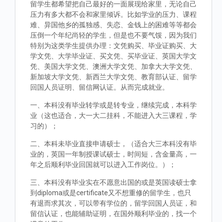
留学生都希望把自己最好的一面展现给家里，无论自己
压力有多大都不会和家里倾诉。比如学业的压力、课程
难、异国他乡的孤独感、失恋、金钱上的困难等等都会
压倒一个年纪尚轻的学生，但是也不要气馁，因为我们
特别为这类学生提供办理：文凭购买、毕业证购买、大
学文凭、大学毕业证、买文凭、买毕业证、英国大学文
凭、美国大学文凭、澳洲大学文凭、加拿大大学文凭、
新加坡大学文凭、新西兰大学文凭、教育部认证、留学
回国人员证明、留信网认证。从而完成就业。
一、本科没有毕业转学或是转专业，继续完成，本科学
业（这也适合，大一大二挂科，不能进入大三课程，学
习的）；
二、本科未毕业直接申请硕士，（适合大三本科没有毕
业的，英国一年制授课试硕士，时间短，含金量高，一
年之后顺利毕业回国就可以进入工作岗位。）；
三、本科没有毕业实在不愿意出国的或是英国读硕士拿
到diploma或是certificate又不想重修的留学生，也只
有退而求其次，可以带有学位的，留学回国人员证，和
留信认证，也能辅助证明，在国外顺利毕业的，找一个