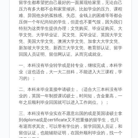
留学生都希望把自己最好的一面展现给家里，无论自己
压力有多大都不会和家里倾诉。比如学业的压力、课程
难、异国他乡的孤独感、失恋、金钱上的困难等等都会
压倒一个年纪尚轻的学生，但是也不要气馁，因为我们
特别为这类学生提供办理：文凭购买、毕业证购买、大
学文凭、大学毕业证、买文凭、买毕业证、英国大学文
凭、美国大学文凭、澳洲大学文凭、加拿大大学文凭、
新加坡大学文凭、新西兰大学文凭、教育部认证、留学
回国人员证明、留信网认证。从而完成就业。
一、本科没有毕业转学或是转专业，继续完成，本科学
业（这也适合，大一大二挂科，不能进入大三课程，学
习的）；
二、本科未毕业直接申请硕士，（适合大三本科没有毕
业的，英国一年制授课试硕士，时间短，含金量高，一
年之后顺利毕业回国就可以进入工作岗位。）；
三、本科没有毕业实在不愿意出国的或是英国读硕士拿
到diploma或是certificate又不想重修的留学生，也只
有退而求其次，可以带有学位的，留学回国人员证，和
留信认证，也能辅助证明，在国外顺利毕业的，找一个