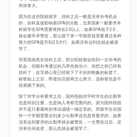
和加拿大。
因为在这些院校留学，挂科之后一般是没有补考机会
的，挂科直接影响着GPA的分数，北美国家一般要求本
科留学生GPA需要维持在2.0以上，如果GPA低于2.0，
就会被学术警告，那么接下来一学期里就需要通过各种
努力把GPA提升到2.0才行。如果没有达到也就会被退
学了。
而英国虽然在挂科之后，部分院校都会给到一次补考的
机会，但能补考通过的几率也相当小。你想之前已经有
挂科了，在导师心里已经留下了不好的映象的标签了。
标签贴上之后，即使你后面再怎么努力，这标签也是不
容易摘下来的。
除了对学分有要求之后，国外院校对平时学生的出勤率
也是特别注重，也是纳入考察范围内的。因为国外院校
并不是只看最终的考试成绩一锤定音的。而留学生在国
外一个学期需要达到多少出勤率这也是有要求的，如果
没有达到要求的出勤率就会被警告，一次警告过后，还
没有任何改变，那么也就会被退学了。