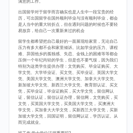
满意的工作。
出国留学对于留学而言确实也是人生中一段宝贵的经
历，可出国留学在国外顺利毕业与没有顺利毕业，都会
是人当中的重大转折点，但在遇到问题的时候也不要轻
易放弃，给自己一次重新来过的机会
留学生都希望把自己最好的一面展现给家里，无论自己
压力有多大都不会和家里倾诉。比如学业的压力、课程
难、异国他乡的孤独感、失恋、金钱上的困难等等都会
压倒一个年纪尚轻的学生，但是也不要气馁，因为我们
特别为这类学生提供办理：文凭购买、毕业证购买、大
学文凭、大学毕业证、买文凭、买毕业证、英国大学文
凭、美国大学文凭、澳洲大学文凭、加拿大大学文凭、
新加坡大学文凭、新西兰大学文凭、教育部认证、买文
凭，买毕业证，毕业证购买，买大学文凭，留信网认
证，留信认证，留信认证办理，留信网，文凭购买，买
文凭，买英国大学文凭，买美国大学文凭， 买澳洲大
学文凭，买加拿大大学文凭，买新西兰大学文凭，买新
加坡大学文凭，回国证明，留信网认证，学历认证。从
而完成就业。