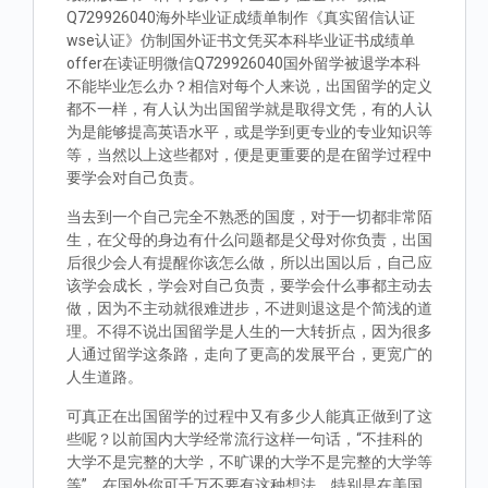
Q729926040海外毕业证成绩单制作《真实留信认证
wse认证》仿制国外证书文凭买本科毕业证书成绩单
offer在读证明微信Q729926040国外留学被退学本科
不能毕业怎么办？相信对每个人来说，出国留学的定义
都不一样，有人认为出国留学就是取得文凭，有的人认
为是能够提高英语水平，或是学到更专业的专业知识等
等，当然以上这些都对，便是更重要的是在留学过程中
要学会对自己负责。
当去到一个自己完全不熟悉的国度，对于一切都非常陌
生，在父母的身边有什么问题都是父母对你负责，出国
后很少会人有提醒你该怎么做，所以出国以后，自己应
该学会成长，学会对自己负责，要学会什么事都主动去
做，因为不主动就很难进步，不进则退这是个简浅的道
理。不得不说出国留学是人生的一大转折点，因为很多
人通过留学这条路，走向了更高的发展平台，更宽广的
人生道路。
可真正在出国留学的过程中又有多少人能真正做到了这
些呢？以前国内大学经常流行这样一句话，“不挂科的
大学不是完整的大学，不旷课的大学不是完整的大学等
等”。在国外你可千万不要有这种想法，特别是在美国