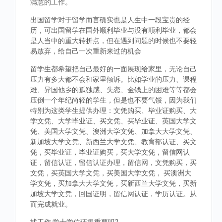
满意的工作。
出国留学对于留学而言确实也是人生中一段宝贵的经
历，可出国留学在国外顺利毕业与没有顺利毕业，都会
是人当中的重大转折点，但在遇到问题的时候也不要轻
易放弃，给自己一次重新来过的机会
留学生都希望把自己最好的一面展现给家里，无论自己
压力有多大都不会和家里倾诉。比如学业的压力、课程
难、异国他乡的孤独感、失恋、金钱上的困难等等都会
压倒一个年纪尚轻的学生，但是也不要气馁，因为我们
特别为这类学生提供办理：文凭购买、毕业证购买、大
学文凭、大学毕业证、买文凭、买毕业证、英国大学文
凭、美国大学文凭、澳洲大学文凭、加拿大大学文凭、
新加坡大学文凭、新西兰大学文凭、教育部认证、买文
凭，买毕业证，毕业证购买，买大学文凭，留信网认
证，留信认证，留信认证办理，留信网，文凭购买，买
文凭，买英国大学文凭，买美国大学文凭， 买澳洲大
学文凭，买加拿大大学文凭，买新西兰大学文凭，买新
加坡大学文凭，回国证明，留信网认证，学历认证。从
而完成就业。