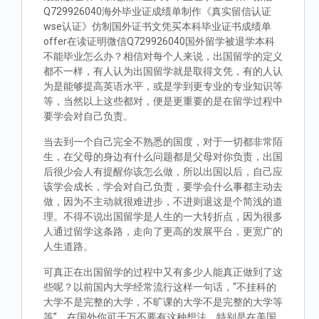
Q729926040海外毕业证成绩单制作《真实留信认证
wse认证》仿制国外证书文凭买本科毕业证书成绩单
offer在读证明微信Q729926040国外留学被退学本科
不能毕业怎么办？相信对每个人来说，出国留学的定义
都不一样，有人认为出国留学就是取得文凭，有的人认
为是能够提高英语水平，或是学到更专业的专业知识等
等，当然以上这些都对，便是更重要的是在留学过程中
要学会对自己负责。
当去到一个自己完全不熟悉的国度，对于一切都非常陌
生，在父母的身边有什么问题都是父母对你负责，出国
后很少会人有提醒你该怎么做，所以出国以后，自己应
该学会成长，学会对自己负责，要学会什么事都主动去
做，因为不主动就很难进步，不进则退这是个简浅的道
理。不得不说出国留学是人生的一大转折点，因为很多
人通过留学这条路，走向了更高的发展平台，更宽广的
人生道路。
可真正在出国留学的过程中又有多少人能真正做到了这
些呢？以前国内大学经常流行这样一句话，“不挂科的
大学不是完整的大学，不旷课的大学不是完整的大学等
等”。在国外你可千万不要有这种想法，特别是在美国