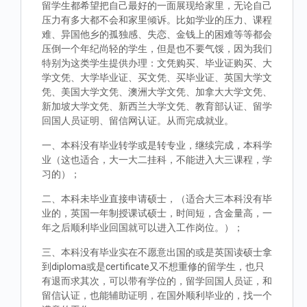
留学生都希望把自己最好的一面展现给家里，无论自己
压力有多大都不会和家里倾诉。比如学业的压力、课程
难、异国他乡的孤独感、失恋、金钱上的困难等等都会
压倒一个年纪尚轻的学生，但是也不要气馁，因为我们
特别为这类学生提供办理：文凭购买、毕业证购买、大
学文凭、大学毕业证、买文凭、买毕业证、英国大学文
凭、美国大学文凭、澳洲大学文凭、加拿大大学文凭、
新加坡大学文凭、新西兰大学文凭、教育部认证、留学
回国人员证明、留信网认证。从而完成就业。
一、本科没有毕业转学或是转专业，继续完成，本科学
业（这也适合，大一大二挂科，不能进入大三课程，学
习的）；
二、本科未毕业直接申请硕士，（适合大三本科没有毕
业的，英国一年制授课试硕士，时间短，含金量高，一
年之后顺利毕业回国就可以进入工作岗位。）；
三、本科没有毕业实在不愿意出国的或是英国读硕士拿
到diploma或是certificate又不想重修的留学生，也只
有退而求其次，可以带有学位的，留学回国人员证，和
留信认证，也能辅助证明，在国外顺利毕业的，找一个