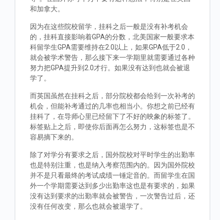
和加拿大。
因为在这些院校留学，挂科之后一般是没有补考机会
的，挂科直接影响着GPA的分数，北美国家一般要求本
科留学生GPA需要维持在2.0以上，如果GPA低于2.0，
就会被学术警告，那么接下来一学期里就需要通过各种
努力把GPA提升到2.0才行。如果没有达到也就会被退
学了。
而英国虽然在挂科之后，部分院校都会给到一次补考的
机会，但能补考通过的几率也相当小。你想之前已经有
挂科了，在导师心里已经留下了不好的映象的标签了。
标签贴上之后，即使你后面再怎么努力，这标签也是不
容易摘下来的。
除了对学分有要求之后，国外院校对平时学生的出勤率
也是特别注重，也是纳入考察范围内的。因为国外院校
并不是只看最终的考试成绩一锤定音的。而留学生在国
外一个学期需要达到多少出勤率这也是有要求的，如果
没有达到要求的出勤率就会被警告，一次警告过后，还
没有任何改变，那么也就会被退学了。