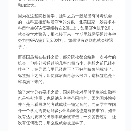
和加拿大。
因为在这些院校留学，挂科之后一般是没有补考机会
的，挂科直接影响着GPA的分数，北美国家一般要求本
科留学生GPA需要维持在2.0以上，如果GPA低于2.0，
就会被学术警告，那么接下来一学期里就需要通过各种
努力把GPA提升到2.0才行。如果没有达到也就会被退
学了。
而英国虽然在挂科之后，部分院校都会给到一次补考的
机会，但能补考通过的几率也相当小。你想之前已经有
挂科了，在导师心里已经留下了不好的映象的标签了。
标签贴上之后，即使你后面再怎么努力，这标签也是不
容易摘下来的。
除了对学分有要求之后，国外院校对平时学生的出勤率
也是特别注重，也是纳入考察范围内的。因为国外院校
并不是只看最终的考试成绩一锤定音的。而留学生在国
外一个学期需要达到多少出勤率这也是有要求的，如果
没有达到要求的出勤率就会被警告，一次警告过后，还
没有任何改变，那么也就会被退学了。