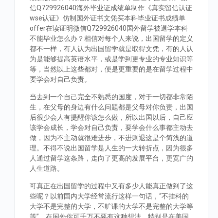
信Q729926040海外毕业证成绩单制作《真实留信认证
wse认证》仿制国外证书文凭买本科毕业证书成绩单
offer在读证明微信Q729926040国外留学被退学本科
不能毕业怎么办？相信对每个人来说，出国留学的定义
都不一样，有人认为出国留学就是取得文凭，有的人认
为是能够提高英语水平，或是学到更专业的专业知识等
等，当然以上这些都对，便是更重要的是在留学过程中
要学会对自己负责。
当去到一个自己完全不熟悉的国度，对于一切都非常陌
生，在父母的身边有什么问题都是父母对你负责，出国
后很少会人有提醒你该怎么做，所以出国以后，自己应
该学会成长，学会对自己负责，要学会什么事都主动去
做，因为不主动就很难进步，不进则退这是个简浅的道
理。不得不说出国留学是人生的一大转折点，因为很多
人通过留学这条路，走向了更高的发展平台，更宽广的
人生道路。
可真正在出国留学的过程中又有多少人能真正做到了这
些呢？以前国内大学经常流行这样一句话，“不挂科的
大学不是完整的大学，不旷课的大学不是完整的大学等
等”。在国外你可千万不要有这种想法，特别是在美国