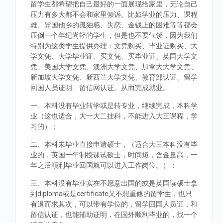
留学生都希望把自己最好的一面展现给家里，无论自己
压力有多大都不会和家里倾诉。比如学业的压力、课程
难、异国他乡的孤独感、失恋、金钱上的困难等等都会
压倒一个年纪尚轻的学生，但是也不要气馁，因为我们
特别为这类学生提供办理：文凭购买、毕业证购买、大
学文凭、大学毕业证、买文凭、买毕业证、英国大学文
凭、美国大学文凭、澳洲大学文凭、加拿大大学文凭、
新加坡大学文凭、新西兰大学文凭、教育部认证、留学
回国人员证明、留信网认证。从而完成就业。
一、本科没有毕业转学或是转专业，继续完成，本科学
业（这也适合，大一大二挂科，不能进入大三课程，学
习的）；
二、本科未毕业直接申请硕士，（适合大三本科没有毕
业的，英国一年制授课试硕士，时间短，含金量高，一
年之后顺利毕业回国就可以进入工作岗位。）；
三、本科没有毕业实在不愿意出国的或是英国读硕士拿
到diploma或是certificate又不想重修的留学生，也只
有退而求其次，可以带有学位的，留学回国人员证，和
留信认证，也能辅助证明，在国外顺利毕业的，找一个