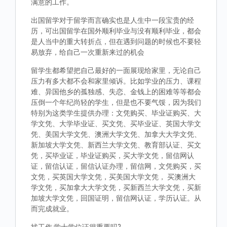
满意的工作。
出国留学对于留学而言确实也是人生中一段宝贵的经
历，可出国留学在国外顺利毕业与没有顺利毕业，都会
是人当中的重大转折点，但在遇到问题的时候也不要轻
易放弃，给自己一次重新来过的机会
留学生都希望把自己最好的一面展现给家里，无论自己
压力有多大都不会和家里倾诉。比如学业的压力、课程
难、异国他乡的孤独感、失恋、金钱上的困难等等都会
压倒一个年纪尚轻的学生，但是也不要气馁，因为我们
特别为这类学生提供办理：文凭购买、毕业证购买、大
学文凭、大学毕业证、买文凭、买毕业证、英国大学文
凭、美国大学文凭、澳洲大学文凭、加拿大大学文凭、
新加坡大学文凭、新西兰大学文凭、教育部认证、买文
凭，买毕业证，毕业证购买，买大学文凭，留信网认
证，留信认证，留信认证办理，留信网，文凭购买，买
文凭，买英国大学文凭，买美国大学文凭， 买澳洲大
学文凭，买加拿大大学文凭，买新西兰大学文凭，买新
加坡大学文凭，回国证明，留信网认证，学历认证。从
而完成就业。