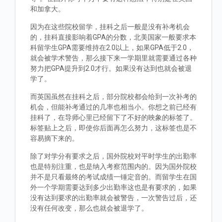
和加拿大。
因为在这些院校留学，挂科之后一般是没有补考机会
的，挂科直接影响着GPA的分数，北美国家一般要求本
科留学生GPA需要维持在2.0以上，如果GPA低于2.0，
就会被学术警告，那么接下来一学期里就需要通过各种
努力把GPA提升到2.0才行。如果没有达到也就会被退
学了。
而英国虽然在挂科之后，部分院校都会给到一次补考的
机会，但能补考通过的几率也相当小。你想之前已经有
挂科了，在导师心里已经留下了不好的映象的标签了。
标签贴上之后，即使你后面再怎么努力，这标签也是不
容易摘下来的。
除了对学分有要求之后，国外院校对平时学生的出勤率
也是特别注重，也是纳入考察范围内的。因为国外院校
并不是只看最终的考试成绩一锤定音的。而留学生在国
外一个学期需要达到多少出勤率这也是有要求的，如果
没有达到要求的出勤率就会被警告，一次警告过后，还
没有任何改变，那么也就会被退学了。