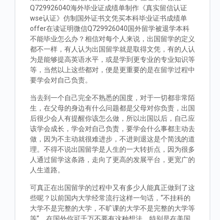
Q729926040海外毕业证成绩单制作《真实留信认证
wse认证》仿制国外证书文凭买本科毕业证书成绩单
offer在读证明微信Q729926040国外留学被退学本科
不能毕业怎么办？相信对每个人来说，出国留学的定义
都不一样，有人认为出国留学就是取得文凭，有的人认
为是能够提高英语水平，或是学到更专业的专业知识等
等，当然以上这些都对，便是更重要的是在留学过程中
要学会对自己负责。
当去到一个自己完全不熟悉的国度，对于一切都非常陌
生，在父母的身边有什么问题都是父母对你负责，出国
后很少会人有提醒你该怎么做，所以出国以后，自己应
该学会成长，学会对自己负责，要学会什么事都主动去
做，因为不主动就很难进步，不进则退这是个简浅的道
理。不得不说出国留学是人生的一大转折点，因为很多
人通过留学这条路，走向了更高的发展平台，更宽广的
人生道路。
可真正在出国留学的过程中又有多少人能真正做到了这
些呢？以前国内大学经常流行这样一句话，“不挂科的
大学不是完整的大学，不旷课的大学不是完整的大学等
等”。在国外你可千万不要有这种想法，特别是在美国