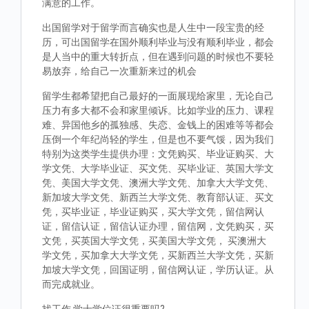
满意的工作。
出国留学对于留学而言确实也是人生中一段宝贵的经
历，可出国留学在国外顺利毕业与没有顺利毕业，都会
是人当中的重大转折点，但在遇到问题的时候也不要轻
易放弃，给自己一次重新来过的机会
留学生都希望把自己最好的一面展现给家里，无论自己
压力有多大都不会和家里倾诉。比如学业的压力、课程
难、异国他乡的孤独感、失恋、金钱上的困难等等都会
压倒一个年纪尚轻的学生，但是也不要气馁，因为我们
特别为这类学生提供办理：文凭购买、毕业证购买、大
学文凭、大学毕业证、买文凭、买毕业证、英国大学文
凭、美国大学文凭、澳洲大学文凭、加拿大大学文凭、
新加坡大学文凭、新西兰大学文凭、教育部认证、买文
凭，买毕业证，毕业证购买，买大学文凭，留信网认
证，留信认证，留信认证办理，留信网，文凭购买，买
文凭，买英国大学文凭，买美国大学文凭， 买澳洲大
学文凭，买加拿大大学文凭，买新西兰大学文凭，买新
加坡大学文凭，回国证明，留信网认证，学历认证。从
而完成就业。