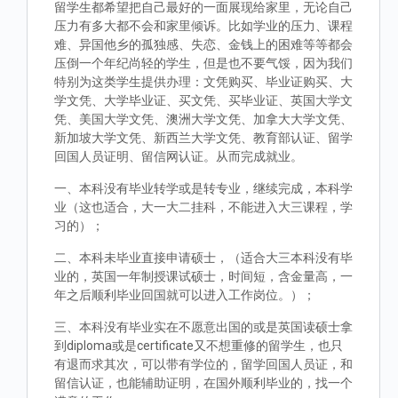
留学生都希望把自己最好的一面展现给家里，无论自己
压力有多大都不会和家里倾诉。比如学业的压力、课程
难、异国他乡的孤独感、失恋、金钱上的困难等等都会
压倒一个年纪尚轻的学生，但是也不要气馁，因为我们
特别为这类学生提供办理：文凭购买、毕业证购买、大
学文凭、大学毕业证、买文凭、买毕业证、英国大学文
凭、美国大学文凭、澳洲大学文凭、加拿大大学文凭、
新加坡大学文凭、新西兰大学文凭、教育部认证、留学
回国人员证明、留信网认证。从而完成就业。
一、本科没有毕业转学或是转专业，继续完成，本科学
业（这也适合，大一大二挂科，不能进入大三课程，学
习的）；
二、本科未毕业直接申请硕士，（适合大三本科没有毕
业的，英国一年制授课试硕士，时间短，含金量高，一
年之后顺利毕业回国就可以进入工作岗位。）；
三、本科没有毕业实在不愿意出国的或是英国读硕士拿
到diploma或是certificate又不想重修的留学生，也只
有退而求其次，可以带有学位的，留学回国人员证，和
留信认证，也能辅助证明，在国外顺利毕业的，找一个