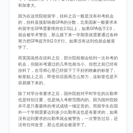
和加拿大。
因为在这些院校留学，挂科之后一般是没有补考机会
的，挂科直接影响着GPA的分数，北美国家一般要求本
科留学生GPA需要维持在2.0以上，如果GPA低于2.0，
就会被学术警告，那么接下来一学期里就需要通过各种
努力把GPA提升到2.0才行。如果没有达到也就会被退
学了。
而英国虽然在挂科之后，部分院校都会给到一次补考的
机会，但能补考通过的几率也相当小。你想之前已经有
挂科了，在导师心里已经留下了不好的映象的标签了。
标签贴上之后，即使你后面再怎么努力，这标签也是不
容易摘下来的。
除了对学分有要求之后，国外院校对平时学生的出勤率
也是特别注重，也是纳入考察范围内的。因为国外院校
并不是只看最终的考试成绩一锤定音的。而留学生在国
外一个学期需要达到多少出勤率这也是有要求的，如果
没有达到要求的出勤率就会被警告，一次警告过后，还
没有任何改变，那么也就会被退学了。