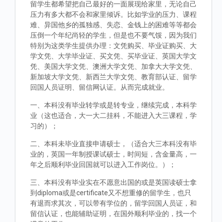
留学生都希望把自己最好的一面展现给家里，无论自己
压力有多大都不会和家里倾诉。比如学业的压力、课程
难、异国他乡的孤独感、失恋、金钱上的困难等等都会
压倒一个年纪尚轻的学生，但是也不要气馁，因为我们
特别为这类学生提供办理：文凭购买、毕业证购买、大
学文凭、大学毕业证、买文凭、买毕业证、英国大学文
凭、美国大学文凭、澳洲大学文凭、加拿大大学文凭、
新加坡大学文凭、新西兰大学文凭、教育部认证、留学
回国人员证明、留信网认证。从而完成就业。
一、本科没有毕业转学或是转专业，继续完成，本科学
业（这也适合，大一大二挂科，不能进入大三课程，学
习的）；
二、本科未毕业直接申请硕士，（适合大三本科没有毕
业的，英国一年制授课试硕士，时间短，含金量高，一
年之后顺利毕业回国就可以进入工作岗位。）；
三、本科没有毕业实在不愿意出国的或是英国读硕士拿
到diploma或是certificate又不想重修的留学生，也只
有退而求其次，可以带有学位的，留学回国人员证，和
留信认证，也能辅助证明，在国外顺利毕业的，找一个