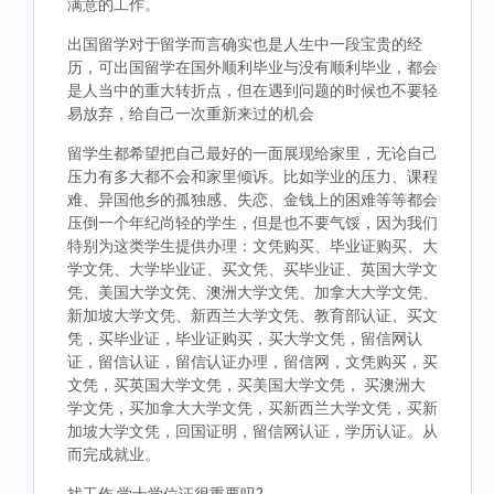
满意的工作。
出国留学对于留学而言确实也是人生中一段宝贵的经
历，可出国留学在国外顺利毕业与没有顺利毕业，都会
是人当中的重大转折点，但在遇到问题的时候也不要轻
易放弃，给自己一次重新来过的机会
留学生都希望把自己最好的一面展现给家里，无论自己
压力有多大都不会和家里倾诉。比如学业的压力、课程
难、异国他乡的孤独感、失恋、金钱上的困难等等都会
压倒一个年纪尚轻的学生，但是也不要气馁，因为我们
特别为这类学生提供办理：文凭购买、毕业证购买、大
学文凭、大学毕业证、买文凭、买毕业证、英国大学文
凭、美国大学文凭、澳洲大学文凭、加拿大大学文凭、
新加坡大学文凭、新西兰大学文凭、教育部认证、买文
凭，买毕业证，毕业证购买，买大学文凭，留信网认
证，留信认证，留信认证办理，留信网，文凭购买，买
文凭，买英国大学文凭，买美国大学文凭， 买澳洲大
学文凭，买加拿大大学文凭，买新西兰大学文凭，买新
加坡大学文凭，回国证明，留信网认证，学历认证。从
而完成就业。