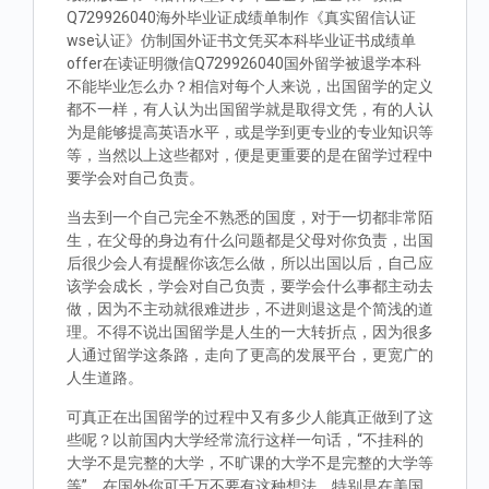
Q729926040海外毕业证成绩单制作《真实留信认证
wse认证》仿制国外证书文凭买本科毕业证书成绩单
offer在读证明微信Q729926040国外留学被退学本科
不能毕业怎么办？相信对每个人来说，出国留学的定义
都不一样，有人认为出国留学就是取得文凭，有的人认
为是能够提高英语水平，或是学到更专业的专业知识等
等，当然以上这些都对，便是更重要的是在留学过程中
要学会对自己负责。
当去到一个自己完全不熟悉的国度，对于一切都非常陌
生，在父母的身边有什么问题都是父母对你负责，出国
后很少会人有提醒你该怎么做，所以出国以后，自己应
该学会成长，学会对自己负责，要学会什么事都主动去
做，因为不主动就很难进步，不进则退这是个简浅的道
理。不得不说出国留学是人生的一大转折点，因为很多
人通过留学这条路，走向了更高的发展平台，更宽广的
人生道路。
可真正在出国留学的过程中又有多少人能真正做到了这
些呢？以前国内大学经常流行这样一句话，“不挂科的
大学不是完整的大学，不旷课的大学不是完整的大学等
等”。在国外你可千万不要有这种想法，特别是在美国