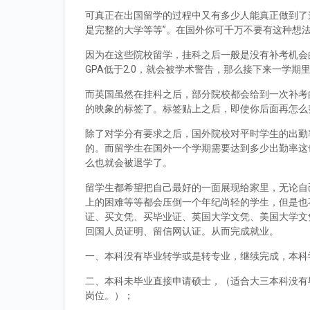
可真正在出国留学的过程中又有多少人能真正做到了
是完整的大学等等”。在国外你可千万不要有这种想
因为在这些院校留学，挂科之后一般是没有补考机会的
GPA低于2.0，就会被学术警告，那么接下来一学期
而英国虽然在挂科之后，部分院校都会给到一次补考
的映象的标签了。标签贴上之后，即使你后面再怎么
除了对学分有要求之后，国外院校对平时学生的出勤
的。而留学生在国外一个学期需要达到多少出勤率这
么也就会被退学了。
留学生都希望把自己最好的一面展现给家里，无论自
上的困难等等都会压倒一个年纪尚轻的学生，但是也
证、买文凭、买毕业证、英国大学文凭、美国大学文
回国人员证明、留信网认证。从而完成就业。
一、本科没有毕业转学或是转专业，继续完成，本科
二、本科未毕业直接申请硕士，（适合大三本科没有
岗位。）；