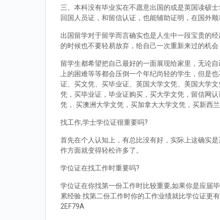
三、本科没有毕业实在不愿意出国的或是英国读硕士拿到d
回国人员证，和留信认证，也能辅助证明，在国外顺
出国留学对于留学而言确实也是人生中一段宝贵的经
的时候也不要轻易放弃，给自己一次重新来过的机会
留学生都希望把自己最好的一面展现给家里，无论自
上的困难等等都会压倒一个年纪尚轻的学生，但是也
证、买文凭、买毕业证、英国大学文凭、美国大学文
凭，买毕业证，毕业证购买，买大学文凭，留信网认
凭， 买澳洲大学文凭，买加拿大大学文凭，买新西
找工作,学士学位证很重要吗?
首先在个人认知上，有总比没有好，实际上这确实是
作方面就变得轻松许多了。
学位证在找工作时重要吗?
学位证在你找第一份工作时比较重要,如果你是应届毕
累经验.找第二份工作时你的工作业绩就比学位证更有
2EF79A