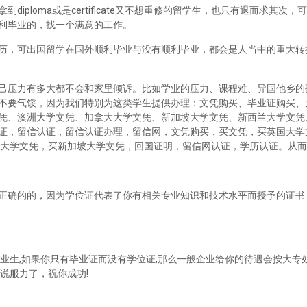
iploma或是certificate又不想重修的留学生，也只有退而求其次
利毕业的，找一个满意的工作。
历，可出国留学在国外顺利毕业与没有顺利毕业，都会是人当中的重大转
己压力有多大都不会和家里倾诉。比如学业的压力、课程难、异国他乡的
不要气馁，因为我们特别为这类学生提供办理：文凭购买、毕业证购买、
凭、澳洲大学文凭、加拿大大学文凭、新加坡大学文凭、新西兰大学文凭
证，留信认证，留信认证办理，留信网，文凭购买，买文凭，买英国大学
兰大学文凭，买新加坡大学文凭，回国证明，留信网认证，学历认证。从
正确的的，因为学位证代表了你有相关专业知识和技术水平而授予的证书
业生,如果你只有毕业证而没有学位证,那么一般企业给你的待遇会按大专处
说服力了，祝你成功!