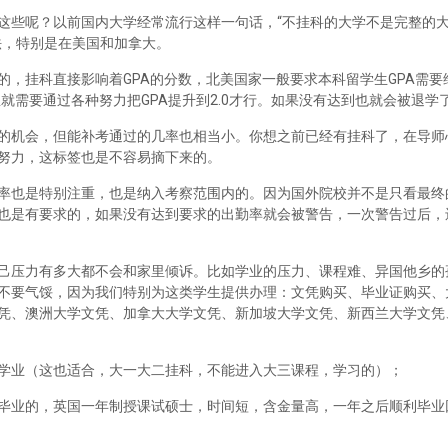
这些呢？以前国内大学经常流行这样一句话，“不挂科的大学不是完整的
法，特别是在美国和加拿大。
，挂科直接影响着GPA的分数，北美国家一般要求本科留学生GPA需要维
里就需要通过各种努力把GPA提升到2.0才行。如果没有达到也就会被退学
的机会，但能补考通过的几率也相当小。你想之前已经有挂科了，在导师
努力，这标签也是不容易摘下来的。
率也是特别注重，也是纳入考察范围内的。因为国外院校并不是只看最终
也是有要求的，如果没有达到要求的出勤率就会被警告，一次警告过后，
己压力有多大都不会和家里倾诉。比如学业的压力、课程难、异国他乡的
不要气馁，因为我们特别为这类学生提供办理：文凭购买、毕业证购买、
凭、澳洲大学文凭、加拿大大学文凭、新加坡大学文凭、新西兰大学文凭
学业（这也适合，大一大二挂科，不能进入大三课程，学习的）；
毕业的，英国一年制授课试硕士，时间短，含金量高，一年之后顺利毕业