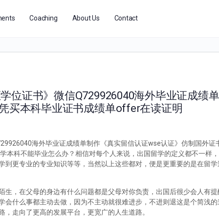
ents
Coaching
About Us
Contact
位证书》微信Q729926040海外毕业证成绩
凭买本科毕业证书成绩单offer在读证明
9926040海外毕业证成绩单制作《真实留信认证wse认证》仿制国外
外留学被退学本科不能毕业怎么办？相信对每个人来说，出国留学的定义都不一样
学到更专业的专业知识等等，当然以上这些都对，便是更重要的是在留学
陌生，在父母的身边有什么问题都是父母对你负责，出国后很少会人有提
学会什么事都主动去做，因为不主动就很难进步，不进则退这是个简浅的
路，走向了更高的发展平台，更宽广的人生道路。