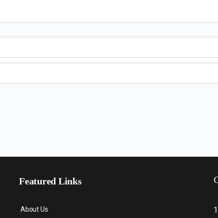
C
Featured Links
About Us