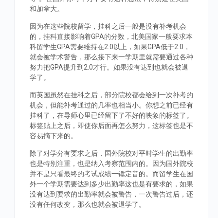
和加拿大。
因为在这些院校留学，挂科之后一般是没有补考机会
的，挂科直接影响着GPA的分数，北美国家一般要求本
科留学生GPA需要维持在2.0以上，如果GPA低于2.0，
就会被学术警告，那么接下来一学期里就需要通过各种
努力把GPA提升到2.0才行。如果没有达到也就会被退
学了。
而英国虽然在挂科之后，部分院校都会给到一次补考的
机会，但能补考通过的几率也相当小。你想之前已经有
挂科了，在导师心里已经留下了不好的映象的标签了。
标签贴上之后，即使你后面再怎么努力，这标签也是不
容易摘下来的。
除了对学分有要求之后，国外院校对平时学生的出勤率
也是特别注重，也是纳入考察范围内的。因为国外院校
并不是只看最终的考试成绩一锤定音的。而留学生在国
外一个学期需要达到多少出勤率这也是有要求的，如果
没有达到要求的出勤率就会被警告，一次警告过后，还
没有任何改变，那么也就会被退学了。