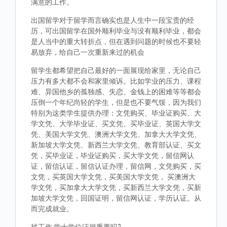
满意的工作。
出国留学对于留学而言确实也是人生中一段宝贵的经
历，可出国留学在国外顺利毕业与没有顺利毕业，都会
是人当中的重大转折点，但在遇到问题的时候也不要轻
易放弃，给自己一次重新来过的机会
留学生都希望把自己最好的一面展现给家里，无论自己
压力有多大都不会和家里倾诉。比如学业的压力、课程
难、异国他乡的孤独感、失恋、金钱上的困难等等都会
压倒一个年纪尚轻的学生，但是也不要气馁，因为我们
特别为这类学生提供办理：文凭购买、毕业证购买、大
学文凭、大学毕业证、买文凭、买毕业证、英国大学文
凭、美国大学文凭、澳洲大学文凭、加拿大大学文凭、
新加坡大学文凭、新西兰大学文凭、教育部认证、买文
凭，买毕业证，毕业证购买，买大学文凭，留信网认
证，留信认证，留信认证办理，留信网，文凭购买，买
文凭，买英国大学文凭，买美国大学文凭， 买澳洲大
学文凭，买加拿大大学文凭，买新西兰大学文凭，买新
加坡大学文凭，回国证明，留信网认证，学历认证。从
而完成就业。