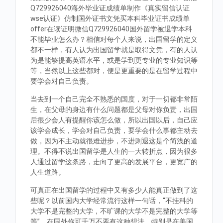
Q729926040海外毕业证成绩单制作《真实留信认证
wse认证》仿制国外证书文凭买本科毕业证书成绩单
offer在读证明微信Q729926040国外留学被退学本科
不能毕业怎么办？相信对每个人来说，出国留学的定义
都不一样，有人认为出国留学就是取得文凭，有的人认
为是能够提高英语水平，或是学到更专业的专业知识等
等，当然以上这些都对，便是更重要的是在留学过程中
要学会对自己负责。
当去到一个自己完全不熟悉的国度，对于一切都非常陌
生，在父母的身边有什么问题都是父母对你负责，出国
后很少会人有提醒你该怎么做，所以出国以后，自己应
该学会成长，学会对自己负责，要学会什么事都主动去
做，因为不主动就很难进步，不进则退这是个简浅的道
理。不得不说出国留学是人生的一大转折点，因为很多
人通过留学这条路，走向了更高的发展平台，更宽广的
人生道路。
可真正在出国留学的过程中又有多少人能真正做到了这
些呢？以前国内大学经常流行这样一句话，“不挂科的
大学不是完整的大学，不旷课的大学不是完整的大学等
等”。在国外你可千万不要有这种想法，特别是在美国