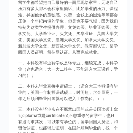
留学生都希望把自己最好的一面展现给家里，无论自己
压力有多大都不会和家里倾诉。比如学业的压力、课程
难、异国他乡的孤独感、失恋、金钱上的困难等等都会
压倒一个年纪尚轻的学生，但是也不要气馁，因为我们
特别为这类学生提供办理：文凭购买、毕业证购买、大
学文凭、大学毕业证、买文凭、买毕业证、英国大学文
凭、美国大学文凭、澳洲大学文凭、加拿大大学文凭、
新加坡大学文凭、新西兰大学文凭、教育部认证、留学
回国人员证明、留信网认证。从而完成就业。
一、本科没有毕业转学或是转专业，继续完成，本科学
业（这也适合，大一大二挂科，不能进入大三课程，学
习的）；
二、本科未毕业直接申请硕士，（适合大三本科没有毕
业的，英国一年制授课试硕士，时间短，含金量高，一
年之后顺利毕业回国就可以进入工作岗位。）；
三、本科没有毕业实在不愿意出国的或是英国读硕士拿
到diploma或是certificate又不想重修的留学生，也只
有退而求其次，可以带有学位的，留学回国人员证，和
留信认证，也能辅助证明，在国外顺利毕业的，找一个