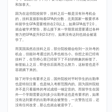
和加拿大。
因为在这些院校留学，挂科之后一般是没有补考机会
的，挂科直接影响着GPA的分数，北美国家一般要求本
科留学生GPA需要维持在2.0以上，如果GPA低于2.0，
就会被学术警告，那么接下来一学期里就需要通过各种
努力把GPA提升到2.0才行。如果没有达到也就会被退
学了。
而英国虽然在挂科之后，部分院校都会给到一次补考的
机会，但能补考通过的几率也相当小。你想之前已经有
挂科了，在导师心里已经留下了不好的映象的标签了。
标签贴上之后，即使你后面再怎么努力，这标签也是不
容易摘下来的。
除了对学分有要求之后，国外院校对平时学生的出勤率
也是特别注重，也是纳入考察范围内的。因为国外院校
并不是只看最终的考试成绩一锤定音的。而留学生在国
外一个学期需要达到多少出勤率这也是有要求的，如果
没有达到要求的出勤率就会被警告，一次警告过后，还
没有任何改变，那么也就会被退学了。