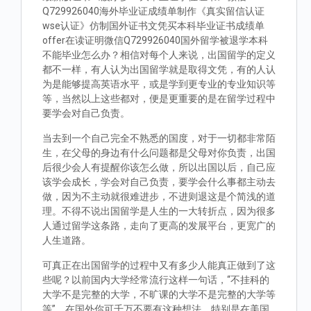
Q729926040海外毕业证成绩单制作《真实留信认证
wse认证》仿制国外证书文凭买本科毕业证书成绩单
offer在读证明微信Q729926040国外留学被退学本科
不能毕业怎么办？相信对每个人来说，出国留学的定义
都不一样，有人认为出国留学就是取得文凭，有的人认
为是能够提高英语水平，或是学到更专业的专业知识等
等，当然以上这些都对，便是更重要的是在留学过程中
要学会对自己负责。
当去到一个自己完全不熟悉的国度，对于一切都非常陌
生，在父母的身边有什么问题都是父母对你负责，出国
后很少会人有提醒你该怎么做，所以出国以后，自己应
该学会成长，学会对自己负责，要学会什么事都主动去
做，因为不主动就很难进步，不进则退这是个简浅的道
理。不得不说出国留学是人生的一大转折点，因为很多
人通过留学这条路，走向了更高的发展平台，更宽广的
人生道路。
可真正在出国留学的过程中又有多少人能真正做到了这
些呢？以前国内大学经常流行这样一句话，“不挂科的
大学不是完整的大学，不旷课的大学不是完整的大学等
等”。在国外你可千万不要有这种想法，特别是在美国