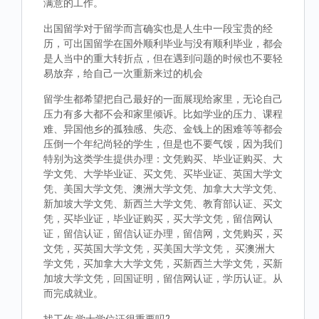
满意的工作。
出国留学对于留学而言确实也是人生中一段宝贵的经
历，可出国留学在国外顺利毕业与没有顺利毕业，都会
是人当中的重大转折点，但在遇到问题的时候也不要轻
易放弃，给自己一次重新来过的机会
留学生都希望把自己最好的一面展现给家里，无论自己
压力有多大都不会和家里倾诉。比如学业的压力、课程
难、异国他乡的孤独感、失恋、金钱上的困难等等都会
压倒一个年纪尚轻的学生，但是也不要气馁，因为我们
特别为这类学生提供办理：文凭购买、毕业证购买、大
学文凭、大学毕业证、买文凭、买毕业证、英国大学文
凭、美国大学文凭、澳洲大学文凭、加拿大大学文凭、
新加坡大学文凭、新西兰大学文凭、教育部认证、买文
凭，买毕业证，毕业证购买，买大学文凭，留信网认
证，留信认证，留信认证办理，留信网，文凭购买，买
文凭，买英国大学文凭，买美国大学文凭， 买澳洲大
学文凭，买加拿大大学文凭，买新西兰大学文凭，买新
加坡大学文凭，回国证明，留信网认证，学历认证。从
而完成就业。