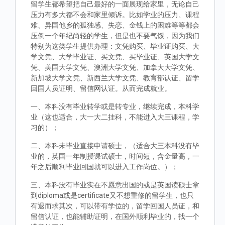
留学生都希望把自己最好的一面展现给家里，无论自己
压力有多大都不会和家里倾诉。比如学业的压力、课程
难、异国他乡的孤独感、失恋、金钱上的困难等等都会
压倒一个年纪尚轻的学生，但是也不要气馁，因为我们
特别为这类学生提供办理：文凭购买、毕业证购买、大
学文凭、大学毕业证、买文凭、买毕业证、英国大学文
凭、美国大学文凭、澳洲大学文凭、加拿大大学文凭、
新加坡大学文凭、新西兰大学文凭、教育部认证、留学
回国人员证明、留信网认证。从而完成就业。
一、本科没有毕业转学或是转专业，继续完成，本科学
业（这也适合，大一大二挂科，不能进入大三课程，学
习的）；
二、本科未毕业直接申请硕士，（适合大三本科没有毕
业的，英国一年制授课试硕士，时间短，含金量高，一
年之后顺利毕业回国就可以进入工作岗位。）；
三、本科没有毕业实在不愿意出国的或是英国读硕士拿
到diploma或是certificate又不想重修的留学生，也只
有退而求其次，可以带有学位的，留学回国人员证，和
留信认证，也能辅助证明，在国外顺利毕业的，找一个