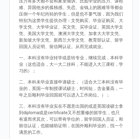
压力有多大都不会和家里倾诉。比如学业的压力、课程
难、异国他乡的孤独感、失恋、金钱上的困难等等都会
压倒一个年纪尚轻的学生，但是也不要气馁，因为我们
特别为这类学生提供办理：文凭购买、毕业证购买、大
学文凭、大学毕业证、买文凭、买毕业证、英国大学文
凭、美国大学文凭、澳洲大学文凭、加拿大大学文凭、
新加坡大学文凭、新西兰大学文凭、教育部认证、留学
回国人员证明、留信网认证。从而完成就业。
一、本科没有毕业转学或是转专业，继续完成，本科学
业（这也适合，大一大二挂科，不能进入大三课程，学
习的）；
二、本科未毕业直接申请硕士，（适合大三本科没有毕
业的，英国一年制授课试硕士，时间短，含金量高，一
年之后顺利毕业回国就可以进入工作岗位。）；
三、本科没有毕业实在不愿意出国的或是英国读硕士拿
到diploma或是certificate又不想重修的留学生，也只
有退而求其次，可以带有学位的，留学回国人员证，和
留信认证，也能辅助证明，在国外顺利毕业的，找一个
满意的工作。