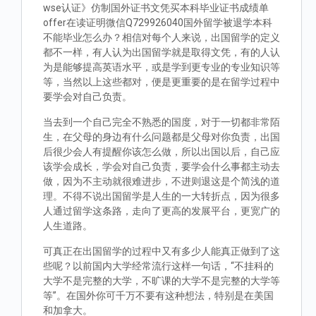
wse认证》仿制国外证书文凭买本科毕业证书成绩单
offer在读证明微信Q729926040国外留学被退学本科
不能毕业怎么办？相信对每个人来说，出国留学的定义
都不一样，有人认为出国留学就是取得文凭，有的人认
为是能够提高英语水平，或是学到更专业的专业知识等
等，当然以上这些都对，便是更重要的是在留学过程中
要学会对自己负责。
当去到一个自己完全不熟悉的国度，对于一切都非常陌
生，在父母的身边有什么问题都是父母对你负责，出国
后很少会人有提醒你该怎么做，所以出国以后，自己应
该学会成长，学会对自己负责，要学会什么事都主动去
做，因为不主动就很难进步，不进则退这是个简浅的道
理。不得不说出国留学是人生的一大转折点，因为很多
人通过留学这条路，走向了更高的发展平台，更宽广的
人生道路。
可真正在出国留学的过程中又有多少人能真正做到了这
些呢？以前国内大学经常流行这样一句话，“不挂科的
大学不是完整的大学，不旷课的大学不是完整的大学等
等”。在国外你可千万不要有这种想法，特别是在美国
和加拿大。