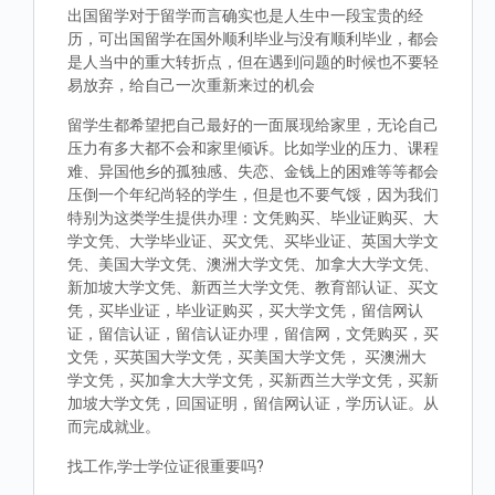
出国留学对于留学而言确实也是人生中一段宝贵的经
历，可出国留学在国外顺利毕业与没有顺利毕业，都会
是人当中的重大转折点，但在遇到问题的时候也不要轻
易放弃，给自己一次重新来过的机会
留学生都希望把自己最好的一面展现给家里，无论自己
压力有多大都不会和家里倾诉。比如学业的压力、课程
难、异国他乡的孤独感、失恋、金钱上的困难等等都会
压倒一个年纪尚轻的学生，但是也不要气馁，因为我们
特别为这类学生提供办理：文凭购买、毕业证购买、大
学文凭、大学毕业证、买文凭、买毕业证、英国大学文
凭、美国大学文凭、澳洲大学文凭、加拿大大学文凭、
新加坡大学文凭、新西兰大学文凭、教育部认证、买文
凭，买毕业证，毕业证购买，买大学文凭，留信网认
证，留信认证，留信认证办理，留信网，文凭购买，买
文凭，买英国大学文凭，买美国大学文凭， 买澳洲大
学文凭，买加拿大大学文凭，买新西兰大学文凭，买新
加坡大学文凭，回国证明，留信网认证，学历认证。从
而完成就业。
找工作,学士学位证很重要吗?