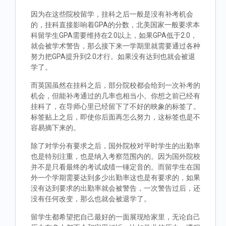
因为在这些院校留学，挂科之后一般是没有补考机会
的，挂科直接影响着GPA的分数，北美国家一般要求本
科留学生GPA需要维持在2.0以上，如果GPA低于2.0，
就会被学术警告，那么接下来一学期里就需要通过各种
努力把GPA提升到2.0才行。如果没有达到也就会被退
学了。
而英国虽然在挂科之后，部分院校都会给到一次补考的
机会，但能补考通过的几率也相当小。你想之前已经有
挂科了，在导师心里已经留下了不好的映象的标签了。
标签贴上之后，即使你后面再怎么努力，这标签也是不
容易摘下来的。
除了对学分有要求之后，国外院校对平时学生的出勤率
也是特别注重，也是纳入考察范围内的。因为国外院校
并不是只看最终的考试成绩一锤定音的。而留学生在国
外一个学期需要达到多少出勤率这也是有要求的，如果
没有达到要求的出勤率就会被警告，一次警告过后，还
没有任何改变，那么也就会被退学了。
留学生都希望把自己最好的一面展现给家里，无论自己