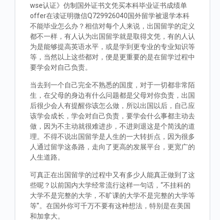
wse认证》仿制国外证书文凭买本科毕业证书成绩单
offer在读证明微信Q729926040国外留学被退学本科
不能毕业怎么办？相信对每个人来说，出国留学的定义
都不一样，有人认为出国留学就是取得文凭，有的人认
为是能够提高英语水平，或是学到更专业的专业知识等
等，当然以上这些都对，便是更重要的是在留学过程中
要学会对自己负责。
当去到一个自己完全不熟悉的国度，对于一切都非常陌
生，在父母的身边有什么问题都是父母对你负责，出国
后很少会人有提醒你该怎么做，所以出国以后，自己应
该学会成长，学会对自己负责，要学会什么事都主动去
做，因为不主动就很难进步，不进则退这是个简浅的道
理。不得不说出国留学是人生的一大转折点，因为很多
人通过留学这条路，走向了更高的发展平台，更宽广的
人生道路。
可真正在出国留学的过程中又有多少人能真正做到了这
些呢？以前国内大学经常流行这样一句话，“不挂科的
大学不是完整的大学，不旷课的大学不是完整的大学等
等”。在国外你可千万不要有这种想法，特别是在美国
和加拿大。