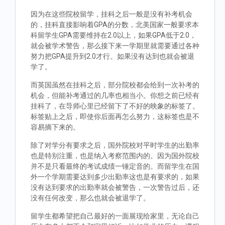
因为在这些院校留学，挂科之后一般是没有补考机会
的，挂科直接影响着GPA的分数，北美国家一般要求本
科留学生GPA需要维持在2.0以上，如果GPA低于2.0，
就会被学术警告，那么接下来一学期里就需要通过各种
努力把GPA提升到2.0才行。如果没有达到也就会被退
学了。
而英国虽然在挂科之后，部分院校都会给到一次补考的
机会，但能补考通过的几率也相当小。你想之前已经有
挂科了，在导师心里已经留下了不好的映象的标签了。
标签贴上之后，即使你后面再怎么努力，这标签也是不
容易摘下来的。
除了对学分有要求之后，国外院校对平时学生的出勤率
也是特别注重，也是纳入考察范围内的。因为国外院校
并不是只看最终的考试成绩一锤定音的。而留学生在国
外一个学期需要达到多少出勤率这也是有要求的，如果
没有达到要求的出勤率就会被警告，一次警告过后，还
没有任何改变，那么也就会被退学了。
留学生都希望把自己最好的一面展现给家里，无论自己