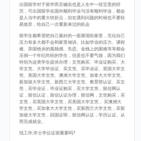
出国留学对于留学而言确实也是人生中一段宝贵的经
历，可出国留学在国外顺利毕业与没有顺利毕业，都会
是人当中的重大转折点，但在遇到问题的时候也不要轻
易放弃，给自己一次重新来过的机会
留学生都希望把自己最好的一面展现给家里，无论自己
压力有多大都不会和家里倾诉。比如学业的压力、课程
难、异国他乡的孤独感、失恋、金钱上的困难等等都会
压倒一个年纪尚轻的学生，但是也不要气馁，因为我们
特别为这类学生提供办理：文凭购买、毕业证购买、大
学文凭、大学毕业证、买文凭、买毕业证、英国大学文
凭、美国大学文凭、澳洲大学文凭、加拿大大学文凭、
新加坡大学文凭、新西兰大学文凭、教育部认证、买文
凭，买毕业证，毕业证购买，买大学文凭，留信网认
证，留信认证，留信认证办理，留信网，文凭购买，买
文凭，买英国大学文凭，买美国大学文凭， 买澳洲大
学文凭，买加拿大大学文凭，买新西兰大学文凭，买新
加坡大学文凭，回国证明，留信网认证，学历认证。从
而完成就业。
找工作,学士学位证很重要吗?