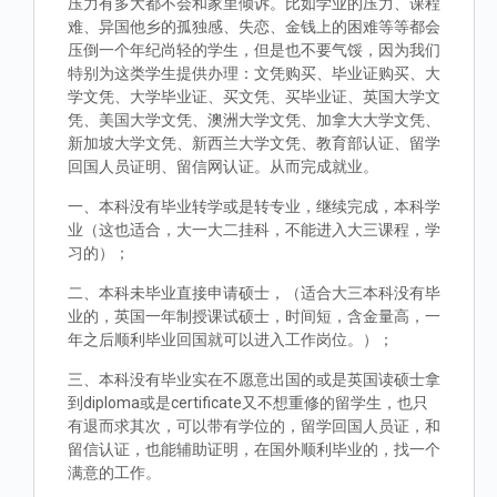
压力有多大都不会和家里倾诉。比如学业的压力、课程
难、异国他乡的孤独感、失恋、金钱上的困难等等都会
压倒一个年纪尚轻的学生，但是也不要气馁，因为我们
特别为这类学生提供办理：文凭购买、毕业证购买、大
学文凭、大学毕业证、买文凭、买毕业证、英国大学文
凭、美国大学文凭、澳洲大学文凭、加拿大大学文凭、
新加坡大学文凭、新西兰大学文凭、教育部认证、留学
回国人员证明、留信网认证。从而完成就业。
一、本科没有毕业转学或是转专业，继续完成，本科学
业（这也适合，大一大二挂科，不能进入大三课程，学
习的）；
二、本科未毕业直接申请硕士，（适合大三本科没有毕
业的，英国一年制授课试硕士，时间短，含金量高，一
年之后顺利毕业回国就可以进入工作岗位。）；
三、本科没有毕业实在不愿意出国的或是英国读硕士拿
到diploma或是certificate又不想重修的留学生，也只
有退而求其次，可以带有学位的，留学回国人员证，和
留信认证，也能辅助证明，在国外顺利毕业的，找一个
满意的工作。