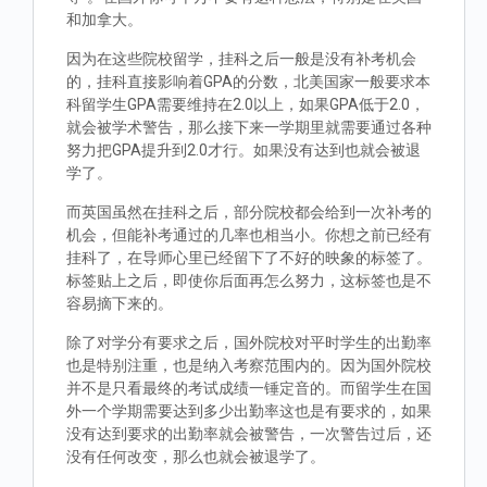
和加拿大。
因为在这些院校留学，挂科之后一般是没有补考机会
的，挂科直接影响着GPA的分数，北美国家一般要求本
科留学生GPA需要维持在2.0以上，如果GPA低于2.0，
就会被学术警告，那么接下来一学期里就需要通过各种
努力把GPA提升到2.0才行。如果没有达到也就会被退
学了。
而英国虽然在挂科之后，部分院校都会给到一次补考的
机会，但能补考通过的几率也相当小。你想之前已经有
挂科了，在导师心里已经留下了不好的映象的标签了。
标签贴上之后，即使你后面再怎么努力，这标签也是不
容易摘下来的。
除了对学分有要求之后，国外院校对平时学生的出勤率
也是特别注重，也是纳入考察范围内的。因为国外院校
并不是只看最终的考试成绩一锤定音的。而留学生在国
外一个学期需要达到多少出勤率这也是有要求的，如果
没有达到要求的出勤率就会被警告，一次警告过后，还
没有任何改变，那么也就会被退学了。