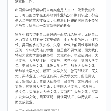
满意的工作。
出国留学对于留学而言确实也是人生中一段宝贵的经
历，可出国留学在国外顺利毕业与没有顺利毕业，都会
是人当中的重大转折点，但在遇到问题的时候也不要轻
易放弃，给自己一次重新来过的机会
留学生都希望把自己最好的一面展现给家里，无论自己
压力有多大都不会和家里倾诉。比如学业的压力、课程
难、异国他乡的孤独感、失恋、金钱上的困难等等都会
压倒一个年纪尚轻的学生，但是也不要气馁，因为我们
特别为这类学生提供办理：文凭购买、毕业证购买、大
学文凭、大学毕业证、买文凭、买毕业证、英国大学文
凭、美国大学文凭、澳洲大学文凭、加拿大大学文凭、
新加坡大学文凭、新西兰大学文凭、教育部认证、买文
凭，买毕业证，毕业证购买，买大学文凭，留信网认
证，留信认证，留信认证办理，留信网，文凭购买，买
文凭，买英国大学文凭，买美国大学文凭， 买澳洲大
学文凭，买加拿大大学文凭，买新西兰大学文凭，买新
加坡大学文凭，回国证明，留信网认证，学历认证。从
而完成就业。