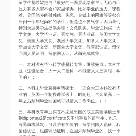
留学生都希望把自己最好的一面展现给家里，无论自己
压力有多大都不会和家里倾诉。比如学业的压力、课程
难、异国他乡的孤独感、失恋、金钱上的困难等等都会
压倒一个年纪尚轻的学生，但是也不要气馁，因为我们
特别为这类学生提供办理：文凭购买、毕业证购买、大
学文凭、大学毕业证、买文凭、买毕业证、英国大学文
凭、美国大学文凭、澳洲大学文凭、加拿大大学文凭、
新加坡大学文凭、新西兰大学文凭、教育部认证、留学
回国人员证明、留信网认证。从而完成就业。
一、本科没有毕业转学或是转专业，继续完成，本科学
业（这也适合，大一大二挂科，不能进入大三课程，学
习的）；
二、本科未毕业直接申请硕士，（适合大三本科没有毕
业的，英国一年制授课试硕士，时间短，含金量高，一
年之后顺利毕业回国就可以进入工作岗位。）；
三、本科没有毕业实在不愿意出国的或是英国读硕士拿
到diploma或是certificate又不想重修的留学生，也只
有退而求其次，可以带有学位的，留学回国人员证，和
留信认证，也能辅助证明，在国外顺利毕业的，找一个