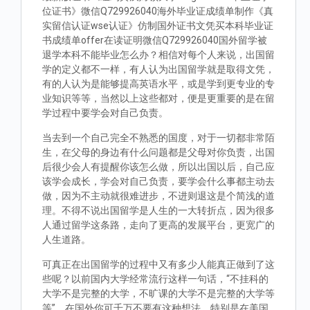
位证书》微信Q729926040海外毕业证成绩单制作《真
实留信认证wse认证》仿制国外证书文凭买本科毕业证
书成绩单offer在读证明微信Q729926040国外留学被
退学本科不能毕业怎么办？相信对每个人来说，出国留
学的定义都不一样，有人认为出国留学就是取得文凭，
有的人认为是能够提高英语水平，或是学到更专业的专
业知识等等，当然以上这些都对，便是更重要的是在留
学过程中要学会对自己负责。
当去到一个自己完全不熟悉的国度，对于一切都非常陌
生，在父母的身边有什么问题都是父母对你负责，出国
后很少会人有提醒你该怎么做，所以出国以后，自己应
该学会成长，学会对自己负责，要学会什么事都主动去
做，因为不主动就很难进步，不进则退这是个简浅的道
理。不得不说出国留学是人生的一大转折点，因为很多
人通过留学这条路，走向了更高的发展平台，更宽广的
人生道路。
可真正在出国留学的过程中又有多少人能真正做到了这
些呢？以前国内大学经常流行这样一句话，“不挂科的
大学不是完整的大学，不旷课的大学不是完整的大学等
等”。在国外你可千万不要有这种想法，特别是在美国