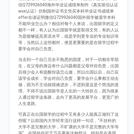
信Q729926040海外毕业证成绩单制作《真实留信认证
wse认证》仿制国外证书文凭买本科毕业证书成绩单
offer在读证明微信Q729926040国外留学被退学本科
不能毕业怎么办？相信对每个人来说，出国留学的定义
都不一样，有人认为出国留学就是取得文凭，有的人认
为是能够提高英语水平，或是学到更专业的专业知识等
等，当然以上这些都对，便是更重要的是在留学过程中
要学会对自己负责。
当去到一个自己完全不熟悉的国度，对于一切都非常陌
生，在父母的身边有什么问题都是父母对你负责，出国
后很少会人有提醒你该怎么做，所以出国以后，自己应
该学会成长，学会对自己负责，要学会什么事都主动去
做，因为不主动就很难进步，不进则退这是个简浅的道
理。不得不说出国留学是人生的一大转折点，因为很多
人通过留学这条路，走向了更高的发展平台，更宽广的
人生道路。
可真正在出国留学的过程中又有多少人能真正做到了这
些呢？以前国内大学经常流行这样一句话，“不挂科的
大学不是完整的大学，不旷课的大学不是完整的大学等
等”。在国外你可千万不要有这种想法，特别是在美国