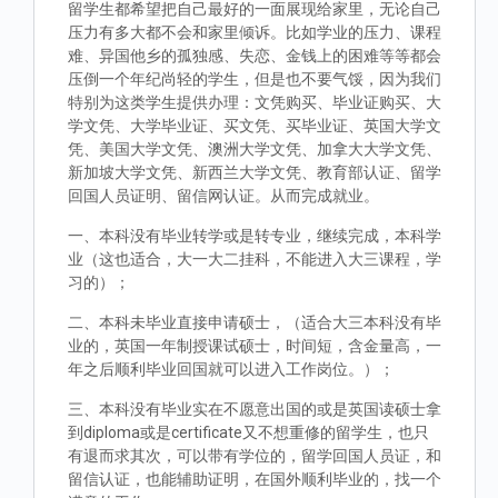
留学生都希望把自己最好的一面展现给家里，无论自己
压力有多大都不会和家里倾诉。比如学业的压力、课程
难、异国他乡的孤独感、失恋、金钱上的困难等等都会
压倒一个年纪尚轻的学生，但是也不要气馁，因为我们
特别为这类学生提供办理：文凭购买、毕业证购买、大
学文凭、大学毕业证、买文凭、买毕业证、英国大学文
凭、美国大学文凭、澳洲大学文凭、加拿大大学文凭、
新加坡大学文凭、新西兰大学文凭、教育部认证、留学
回国人员证明、留信网认证。从而完成就业。
一、本科没有毕业转学或是转专业，继续完成，本科学
业（这也适合，大一大二挂科，不能进入大三课程，学
习的）；
二、本科未毕业直接申请硕士，（适合大三本科没有毕
业的，英国一年制授课试硕士，时间短，含金量高，一
年之后顺利毕业回国就可以进入工作岗位。）；
三、本科没有毕业实在不愿意出国的或是英国读硕士拿
到diploma或是certificate又不想重修的留学生，也只
有退而求其次，可以带有学位的，留学回国人员证，和
留信认证，也能辅助证明，在国外顺利毕业的，找一个