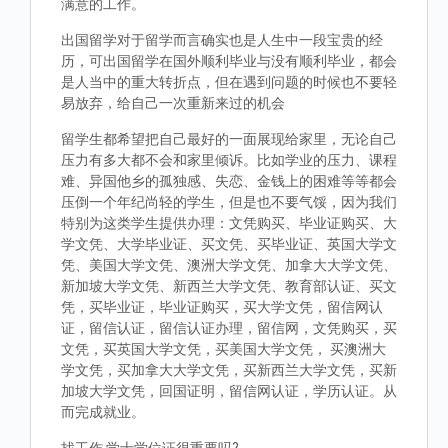
满意的工作。
出国留学对于留学而言确实也是人生中一段宝贵的经
历，可出国留学在国外顺利毕业与没有顺利毕业，都会
是人当中的重大转折点，但在遇到问题的时候也不要轻
易放弃，给自己一次重新来过的机会
留学生都希望把自己最好的一面展现给家里，无论自己
压力有多大都不会和家里倾诉。比如学业的压力、课程
难、异国他乡的孤独感、失恋、金钱上的困难等等都会
压倒一个年纪尚轻的学生，但是也不要气馁，因为我们
特别为这类学生提供办理：文凭购买、毕业证购买、大
学文凭、大学毕业证、买文凭、买毕业证、英国大学文
凭、美国大学文凭、澳洲大学文凭、加拿大大学文凭、
新加坡大学文凭、新西兰大学文凭、教育部认证、买文
凭，买毕业证，毕业证购买，买大学文凭，留信网认
证，留信认证，留信认证办理，留信网，文凭购买，买
文凭，买英国大学文凭，买美国大学文凭， 买澳洲大
学文凭，买加拿大大学文凭，买新西兰大学文凭，买新
加坡大学文凭，回国证明，留信网认证，学历认证。从
而完成就业。