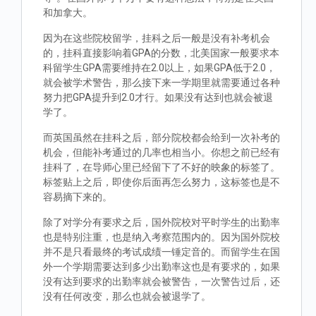
和加拿大。
因为在这些院校留学，挂科之后一般是没有补考机会
的，挂科直接影响着GPA的分数，北美国家一般要求本
科留学生GPA需要维持在2.0以上，如果GPA低于2.0，
就会被学术警告，那么接下来一学期里就需要通过各种
努力把GPA提升到2.0才行。如果没有达到也就会被退
学了。
而英国虽然在挂科之后，部分院校都会给到一次补考的
机会，但能补考通过的几率也相当小。你想之前已经有
挂科了，在导师心里已经留下了不好的映象的标签了。
标签贴上之后，即使你后面再怎么努力，这标签也是不
容易摘下来的。
除了对学分有要求之后，国外院校对平时学生的出勤率
也是特别注重，也是纳入考察范围内的。因为国外院校
并不是只看最终的考试成绩一锤定音的。而留学生在国
外一个学期需要达到多少出勤率这也是有要求的，如果
没有达到要求的出勤率就会被警告，一次警告过后，还
没有任何改变，那么也就会被退学了。