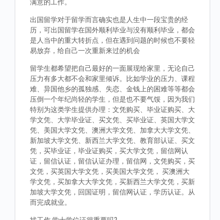
满意的工作。
出国留学对于留学而言确实也是人生中一段宝贵的经
历，可出国留学在国外顺利毕业与没有顺利毕业，都会
是人当中的重大转折点，但在遇到问题的时候也不要轻
易放弃，给自己一次重新来过的机会
留学生都希望把自己最好的一面展现给家里，无论自己
压力有多大都不会和家里倾诉。比如学业的压力、课程
难、异国他乡的孤独感、失恋、金钱上的困难等等都会
压倒一个年纪尚轻的学生，但是也不要气馁，因为我们
特别为这类学生提供办理：文凭购买、毕业证购买、大
学文凭、大学毕业证、买文凭、买毕业证、英国大学文
凭、美国大学文凭、澳洲大学文凭、加拿大大学文凭、
新加坡大学文凭、新西兰大学文凭、教育部认证、买文
凭，买毕业证，毕业证购买，买大学文凭，留信网认
证，留信认证，留信认证办理，留信网，文凭购买，买
文凭，买英国大学文凭，买美国大学文凭， 买澳洲大
学文凭，买加拿大大学文凭，买新西兰大学文凭，买新
加坡大学文凭，回国证明，留信网认证，学历认证。从
而完成就业。