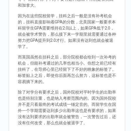
和加拿大。
因为在这些院校留学，挂科之后一般是没有补考机会
的，挂科直接影响着GPA的分数，北美国家一般要求本
科留学生GPA需要维持在2.0以上，如果GPA低于2.0，
就会被学术警告，那么接下来一学期里就需要通过各种
努力把GPA提升到2.0才行。如果没有达到也就会被退
学了。
而英国虽然在挂科之后，部分院校都会给到一次补考的
机会，但能补考通过的几率也相当小。你想之前已经有
挂科了，在导师心里已经留下了不好的映象的标签了。
标签贴上之后，即使你后面再怎么努力，这标签也是不
容易摘下来的。
除了对学分有要求之后，国外院校对平时学生的出勤率
也是特别注重，也是纳入考察范围内的。因为国外院校
并不是只看最终的考试成绩一锤定音的。而留学生在国
外一个学期需要达到多少出勤率这也是有要求的，如果
没有达到要求的出勤率就会被警告，一次警告过后，还
没有任何改变，那么也就会被退学了。