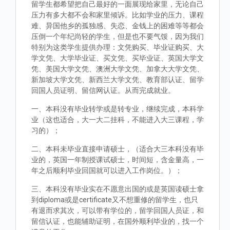
留学生都希望把自己最好的一面展现给家里，无论自己
压力有多大都不会和家里倾诉。比如学业的压力、课程
难、异国他乡的孤独感、失恋、金钱上的困难等等都会
压倒一个年纪尚轻的学生，但是也不要气馁，因为我们
特别为这类学生提供办理：文凭购买、毕业证购买、大
学文凭、大学毕业证、买文凭、买毕业证、英国大学文
凭、美国大学文凭、澳洲大学文凭、加拿大大学文凭、
新加坡大学文凭、新西兰大学文凭、教育部认证、留学
回国人员证明、留信网认证。从而完成就业。
一、本科没有毕业转学或是转专业，继续完成，本科学
业（这也适合，大一大二挂科，不能进入大三课程，学
习的）；
二、本科未毕业直接申请硕士，（适合大三本科没有毕
业的，英国一年制授课试硕士，时间短，含金量高，一
年之后顺利毕业回国就可以进入工作岗位。）；
三、本科没有毕业实在不愿意出国的或是英国读硕士拿
到diploma或是certificate又不想重修的留学生，也只
有退而求其次，可以带有学位的，留学回国人员证，和
留信认证，也能辅助证明，在国外顺利毕业的，找一个