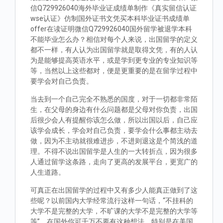
信Q729926040海外毕业证成绩单制作《真实留信认证
wse认证》仿制国外证书文凭买本科毕业证书成绩单
offer在读证明微信Q729926040国外留学被退学本科
不能毕业怎么办？相信对每个人来说，出国留学的定义
都不一样，有人认为出国留学就是取得文凭，有的人认
为是能够提高英语水平，或是学到更专业的专业知识等
等，当然以上这些都对，便是更重要的是在留学过程中
要学会对自己负责。
当去到一个自己完全不熟悉的国度，对于一切都非常陌
生，在父母的身边有什么问题都是父母对你负责，出国
后很少会人有提醒你该怎么做，所以出国以后，自己应
该学会成长，学会对自己负责，要学会什么事都主动去
做，因为不主动就很难进步，不进则退这是个简浅的道
理。不得不说出国留学是人生的一大转折点，因为很多
人通过留学这条路，走向了更高的发展平台，更宽广的
人生道路。
可真正在出国留学的过程中又有多少人能真正做到了这
些呢？以前国内大学经常流行这样一句话，“不挂科的
大学不是完整的大学，不旷课的大学不是完整的大学等
等”。在国外你可千万不要有这种想法，特别是在美国