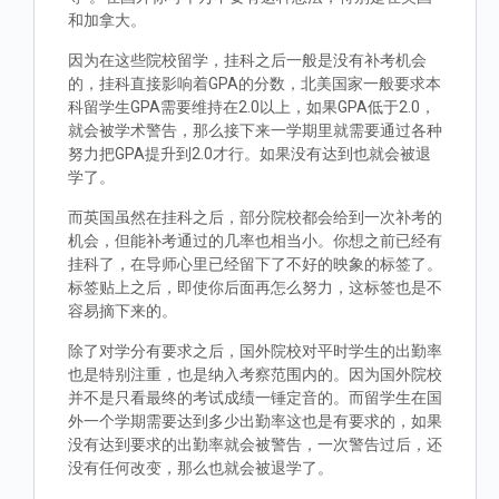
和加拿大。
因为在这些院校留学，挂科之后一般是没有补考机会
的，挂科直接影响着GPA的分数，北美国家一般要求本
科留学生GPA需要维持在2.0以上，如果GPA低于2.0，
就会被学术警告，那么接下来一学期里就需要通过各种
努力把GPA提升到2.0才行。如果没有达到也就会被退
学了。
而英国虽然在挂科之后，部分院校都会给到一次补考的
机会，但能补考通过的几率也相当小。你想之前已经有
挂科了，在导师心里已经留下了不好的映象的标签了。
标签贴上之后，即使你后面再怎么努力，这标签也是不
容易摘下来的。
除了对学分有要求之后，国外院校对平时学生的出勤率
也是特别注重，也是纳入考察范围内的。因为国外院校
并不是只看最终的考试成绩一锤定音的。而留学生在国
外一个学期需要达到多少出勤率这也是有要求的，如果
没有达到要求的出勤率就会被警告，一次警告过后，还
没有任何改变，那么也就会被退学了。