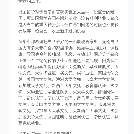
满意的工作。
出国留学对于留学而言确实也是人生中一段宝贵的经
历，可出国留学在国外顺利毕业与没有顺利毕业，都会
是人当中的重大转折点，但在遇到问题的时候也不要轻
易放弃，给自己一次重新来过的机会
留学生都希望把自己最好的一面展现给家里，无论自己
压力有多大都不会和家里倾诉。比如学业的压力、课程
难、异国他乡的孤独感、失恋、金钱上的困难等等都会
压倒一个年纪尚轻的学生，但是也不要气馁，因为我们
特别为这类学生提供办理：文凭购买、毕业证购买、大
学文凭、大学毕业证、买文凭、买毕业证、英国大学文
凭、美国大学文凭、澳洲大学文凭、加拿大大学文凭、
新加坡大学文凭、新西兰大学文凭、教育部认证、买文
凭，买毕业证，毕业证购买，买大学文凭，留信网认
证，留信认证，留信认证办理，留信网，文凭购买，买
文凭，买英国大学文凭，买美国大学文凭， 买澳洲大
学文凭，买加拿大大学文凭，买新西兰大学文凭，买新
加坡大学文凭，回国证明，留信网认证，学历认证。从
而完成就业。