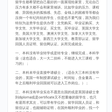
留学生都希望把自己最好的一面展现给家里，无论自己
压力有多大都不会和家里倾诉。比如学业的压力、课程
难、异国他乡的孤独感、失恋、金钱上的困难等等都会
压倒一个年纪尚轻的学生，但是也不要气馁，因为我们
特别为这类学生提供办理：文凭购买、毕业证购买、大
学文凭、大学毕业证、买文凭、买毕业证、英国大学文
凭、美国大学文凭、澳洲大学文凭、加拿大大学文凭、
新加坡大学文凭、新西兰大学文凭、教育部认证、留学
回国人员证明、留信网认证。从而完成就业。
一、本科没有毕业转学或是转专业，继续完成，本科学
业（这也适合，大一大二挂科，不能进入大三课程，学
习的）；
二、本科未毕业直接申请硕士，（适合大三本科没有毕
业的，英国一年制授课试硕士，时间短，含金量高，一
年之后顺利毕业回国就可以进入工作岗位。）；
三、本科没有毕业实在不愿意出国的或是英国读硕士拿
到diploma或是certificate又不想重修的留学生，也只
有退而求其次，可以带有学位的，留学回国人员证，和
留信认证，也能辅助证明，在国外顺利毕业的，找一个