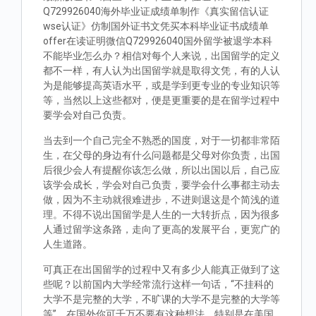
Q729926040海外毕业证成绩单制作《真实留信认证
wse认证》仿制国外证书文凭买本科毕业证书成绩单
offer在读证明微信Q729926040国外留学被退学本科
不能毕业怎么办？相信对每个人来说，出国留学的定义
都不一样，有人认为出国留学就是取得文凭，有的人认
为是能够提高英语水平，或是学到更专业的专业知识等
等，当然以上这些都对，便是更重要的是在留学过程中
要学会对自己负责。
当去到一个自己完全不熟悉的国度，对于一切都非常陌
生，在父母的身边有什么问题都是父母对你负责，出国
后很少会人有提醒你该怎么做，所以出国以后，自己应
该学会成长，学会对自己负责，要学会什么事都主动去
做，因为不主动就很难进步，不进则退这是个简浅的道
理。不得不说出国留学是人生的一大转折点，因为很多
人通过留学这条路，走向了更高的发展平台，更宽广的
人生道路。
可真正在出国留学的过程中又有多少人能真正做到了这
些呢？以前国内大学经常流行这样一句话，“不挂科的
大学不是完整的大学，不旷课的大学不是完整的大学等
等”。在国外你可千万不要有这种想法，特别是在美国