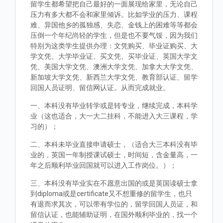
留学生都希望把自己最好的一面展现给家里，无论自己
压力有多大都不会和家里倾诉。比如学业的压力、课程
难、异国他乡的孤独感、失恋、金钱上的困难等等都会
压倒一个年纪尚轻的学生，但是也不要气馁，因为我们
特别为这类学生提供办理：文凭购买、毕业证购买、大
学文凭、大学毕业证、买文凭、买毕业证、英国大学文
凭、美国大学文凭、澳洲大学文凭、加拿大大学文凭、
新加坡大学文凭、新西兰大学文凭、教育部认证、留学
回国人员证明、留信网认证。从而完成就业。
一、本科没有毕业转学或是转专业，继续完成，本科学
业（这也适合，大一大二挂科，不能进入大三课程，学
习的）；
二、本科未毕业直接申请硕士，（适合大三本科没有毕
业的，英国一年制授课试硕士，时间短，含金量高，一
年之后顺利毕业回国就可以进入工作岗位。）；
三、本科没有毕业实在不愿意出国的或是英国读硕士拿
到diploma或是certificate又不想重修的留学生，也只
有退而求其次，可以带有学位的，留学回国人员证，和
留信认证，也能辅助证明，在国外顺利毕业的，找一个