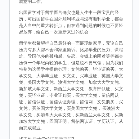
满意的工作。
出国留学对于留学而言确实也是人生中一段宝贵的经
历，可出国留学在国外顺利毕业与没有顺利毕业，都会
是人当中的重大转折点，但在遇到问题的时候也不要轻
易放弃，给自己一次重新来过的机会
留学生都希望把自己最好的一面展现给家里，无论自己
压力有多大都不会和家里倾诉。比如学业的压力、课程
难、异国他乡的孤独感、失恋、金钱上的困难等等都会
压倒一个年纪尚轻的学生，但是也不要气馁，因为我们
特别为这类学生提供办理：文凭购买、毕业证购买、大
学文凭、大学毕业证、买文凭、买毕业证、英国大学文
凭、美国大学文凭、澳洲大学文凭、加拿大大学文凭、
新加坡大学文凭、新西兰大学文凭、教育部认证、买文
凭，买毕业证，毕业证购买，买大学文凭，留信网认
证，留信认证，留信认证办理，留信网，文凭购买，买
文凭，买英国大学文凭，买美国大学文凭， 买澳洲大
学文凭，买加拿大大学文凭，买新西兰大学文凭，买新
加坡大学文凭，回国证明，留信网认证，学历认证。从
而完成就业。