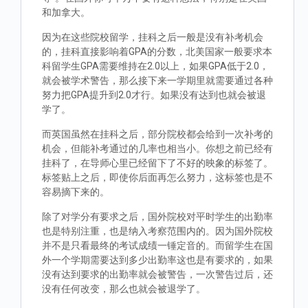
和加拿大。
因为在这些院校留学，挂科之后一般是没有补考机会
的，挂科直接影响着GPA的分数，北美国家一般要求本
科留学生GPA需要维持在2.0以上，如果GPA低于2.0，
就会被学术警告，那么接下来一学期里就需要通过各种
努力把GPA提升到2.0才行。如果没有达到也就会被退
学了。
而英国虽然在挂科之后，部分院校都会给到一次补考的
机会，但能补考通过的几率也相当小。你想之前已经有
挂科了，在导师心里已经留下了不好的映象的标签了。
标签贴上之后，即使你后面再怎么努力，这标签也是不
容易摘下来的。
除了对学分有要求之后，国外院校对平时学生的出勤率
也是特别注重，也是纳入考察范围内的。因为国外院校
并不是只看最终的考试成绩一锤定音的。而留学生在国
外一个学期需要达到多少出勤率这也是有要求的，如果
没有达到要求的出勤率就会被警告，一次警告过后，还
没有任何改变，那么也就会被退学了。