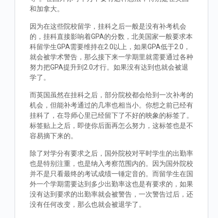
和加拿大。
因为在这些院校留学，挂科之后一般是没有补考机会
的，挂科直接影响着GPA的分数，北美国家一般要求本
科留学生GPA需要维持在2.0以上，如果GPA低于2.0，
就会被学术警告，那么接下来一学期里就需要通过各种
努力把GPA提升到2.0才行。如果没有达到也就会被退
学了。
而英国虽然在挂科之后，部分院校都会给到一次补考的
机会，但能补考通过的几率也相当小。你想之前已经有
挂科了，在导师心里已经留下了不好的映象的标签了。
标签贴上之后，即使你后面再怎么努力，这标签也是不
容易摘下来的。
除了对学分有要求之后，国外院校对平时学生的出勤率
也是特别注重，也是纳入考察范围内的。因为国外院校
并不是只看最终的考试成绩一锤定音的。而留学生在国
外一个学期需要达到多少出勤率这也是有要求的，如果
没有达到要求的出勤率就会被警告，一次警告过后，还
没有任何改变，那么也就会被退学了。