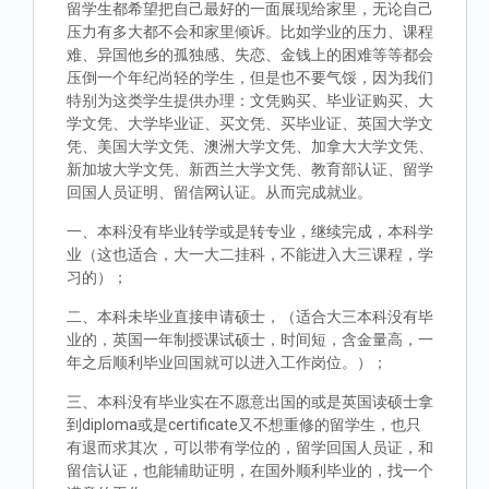
留学生都希望把自己最好的一面展现给家里，无论自己
压力有多大都不会和家里倾诉。比如学业的压力、课程
难、异国他乡的孤独感、失恋、金钱上的困难等等都会
压倒一个年纪尚轻的学生，但是也不要气馁，因为我们
特别为这类学生提供办理：文凭购买、毕业证购买、大
学文凭、大学毕业证、买文凭、买毕业证、英国大学文
凭、美国大学文凭、澳洲大学文凭、加拿大大学文凭、
新加坡大学文凭、新西兰大学文凭、教育部认证、留学
回国人员证明、留信网认证。从而完成就业。
一、本科没有毕业转学或是转专业，继续完成，本科学
业（这也适合，大一大二挂科，不能进入大三课程，学
习的）；
二、本科未毕业直接申请硕士，（适合大三本科没有毕
业的，英国一年制授课试硕士，时间短，含金量高，一
年之后顺利毕业回国就可以进入工作岗位。）；
三、本科没有毕业实在不愿意出国的或是英国读硕士拿
到diploma或是certificate又不想重修的留学生，也只
有退而求其次，可以带有学位的，留学回国人员证，和
留信认证，也能辅助证明，在国外顺利毕业的，找一个