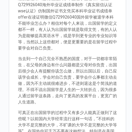
Q729926040海外毕业证成绩单制作《真实留信认证
wse认证》仿制国外证书文凭买本科毕业证书成绩单
offer在读证明微信Q729926040国外留学被退学本科
不能毕业怎么办？相信对每个人来说，出国留学的定义
都不一样，有人认为出国留学就是取得文凭，有的人认
为是能够提高英语水平，或是学到更专业的专业知识等
等，当然以上这些都对，便是更重要的是在留学过程中
要学会对自己负责。
当去到一个自己完全不熟悉的国度，对于一切都非常陌
生，在父母的身边有什么问题都是父母对你负责，出国
后很少会人有提醒你该怎么做，所以出国以后，自己应
该学会成长，学会对自己负责，要学会什么事都主动去
做，因为不主动就很难进步，不进则退这是个简浅的道
理。不得不说出国留学是人生的一大转折点，因为很多
人通过留学这条路，走向了更高的发展平台，更宽广的
人生道路。
可真正在出国留学的过程中又有多少人能真正做到了这
些呢？以前国内大学经常流行这样一句话，“不挂科的
大学不是完整的大学，不旷课的大学不是完整的大学等
等”。在国外你可千万不要有这种想法，特别是在美国