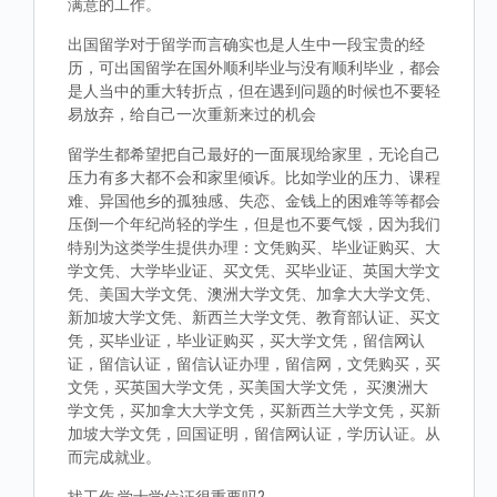
满意的工作。
出国留学对于留学而言确实也是人生中一段宝贵的经
历，可出国留学在国外顺利毕业与没有顺利毕业，都会
是人当中的重大转折点，但在遇到问题的时候也不要轻
易放弃，给自己一次重新来过的机会
留学生都希望把自己最好的一面展现给家里，无论自己
压力有多大都不会和家里倾诉。比如学业的压力、课程
难、异国他乡的孤独感、失恋、金钱上的困难等等都会
压倒一个年纪尚轻的学生，但是也不要气馁，因为我们
特别为这类学生提供办理：文凭购买、毕业证购买、大
学文凭、大学毕业证、买文凭、买毕业证、英国大学文
凭、美国大学文凭、澳洲大学文凭、加拿大大学文凭、
新加坡大学文凭、新西兰大学文凭、教育部认证、买文
凭，买毕业证，毕业证购买，买大学文凭，留信网认
证，留信认证，留信认证办理，留信网，文凭购买，买
文凭，买英国大学文凭，买美国大学文凭， 买澳洲大
学文凭，买加拿大大学文凭，买新西兰大学文凭，买新
加坡大学文凭，回国证明，留信网认证，学历认证。从
而完成就业。