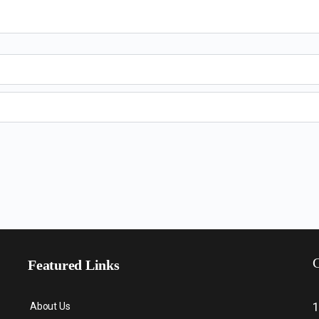
C
Featured Links
About Us