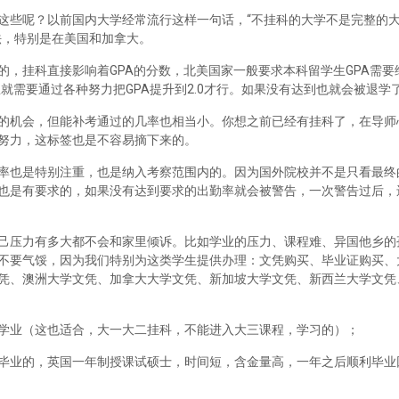
这些呢？以前国内大学经常流行这样一句话，“不挂科的大学不是完整的
法，特别是在美国和加拿大。
，挂科直接影响着GPA的分数，北美国家一般要求本科留学生GPA需要维
里就需要通过各种努力把GPA提升到2.0才行。如果没有达到也就会被退学
的机会，但能补考通过的几率也相当小。你想之前已经有挂科了，在导师
努力，这标签也是不容易摘下来的。
率也是特别注重，也是纳入考察范围内的。因为国外院校并不是只看最终
也是有要求的，如果没有达到要求的出勤率就会被警告，一次警告过后，
己压力有多大都不会和家里倾诉。比如学业的压力、课程难、异国他乡的
不要气馁，因为我们特别为这类学生提供办理：文凭购买、毕业证购买、
凭、澳洲大学文凭、加拿大大学文凭、新加坡大学文凭、新西兰大学文凭
学业（这也适合，大一大二挂科，不能进入大三课程，学习的）；
毕业的，英国一年制授课试硕士，时间短，含金量高，一年之后顺利毕业