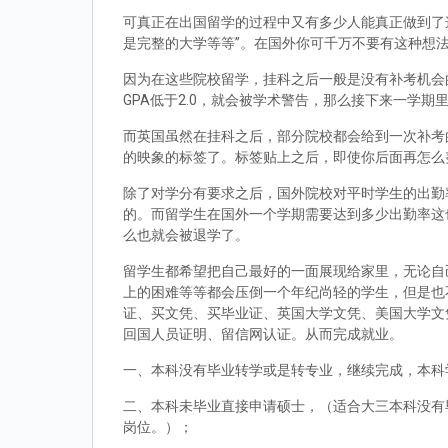
可真正在出国留学的过程中又有多少人能真正做到了
是完整的大学等等”。在国外你可千万不要有这种想
因为在这些院校留学，挂科之后一般是没有补考机会的
GPA低于2.0，就会被学术警告，那么接下来一学期
而英国虽然在挂科之后，部分院校都会给到一次补考
的映象的标签了。标签贴上之后，即使你后面再怎么
除了对学分有要求之后，国外院校对平时学生的出勤
的。而留学生在国外一个学期需要达到多少出勤率这
么也就会被退学了。
留学生都希望把自己最好的一面展现给家里，无论自
上的困难等等都会压倒一个年纪尚轻的学生，但是也
证、买文凭、买毕业证、英国大学文凭、美国大学文
回国人员证明、留信网认证。从而完成就业。
一、本科没有毕业转学或是转专业，继续完成，本科
二、本科未毕业直接申请硕士，（适合大三本科没有
岗位。）；