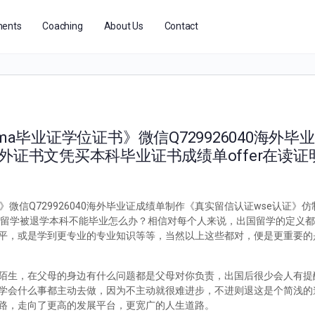
ents
Coaching
About Us
Contact
ma毕业证学位证书》微信Q729926040海外
外证书文凭买本科毕业证书成绩单offer在读证
》微信Q729926040海外毕业证成绩单制作《真实留信认证wse认证》
040国外留学被退学本科不能毕业怎么办？相信对每个人来说，出国留学的定义
平，或是学到更专业的专业知识等等，当然以上这些都对，便是更重要的
陌生，在父母的身边有什么问题都是父母对你负责，出国后很少会人有提
学会什么事都主动去做，因为不主动就很难进步，不进则退这是个简浅的
路，走向了更高的发展平台，更宽广的人生道路。