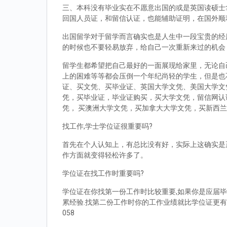
三、本科没有毕业实在不愿意出国的或是英国读硕士拿到d
回国人员证，和留信认证，也能辅助证明，在国外顺
出国留学对于留学而言确实也是人生中一段宝贵的经
的时候也不要轻易放弃，给自己一次重新来过的机会
留学生都希望把自己最好的一面展现给家里，无论自
上的困难等等都会压倒一个年纪尚轻的学生，但是也
证、买文凭、买毕业证、英国大学文凭、美国大学文
凭，买毕业证，毕业证购买，买大学文凭，留信网认
凭， 买澳洲大学文凭，买加拿大大学文凭，买新西
找工作,学士学位证很重要吗?
首先在个人认知上，有总比没有好，实际上这确实是
作方面就变得轻松许多了。
学位证在找工作时重要吗?
学位证在你找第一份工作时比较重要,如果你是应届毕
累经验.找第二份工作时你的工作业绩就比学位证更有
058