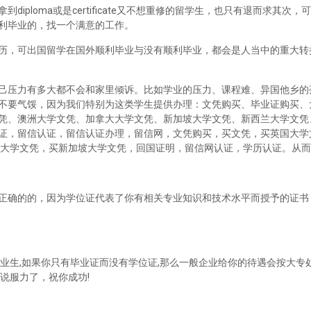
iploma或是certificate又不想重修的留学生，也只有退而求其次
利毕业的，找一个满意的工作。
历，可出国留学在国外顺利毕业与没有顺利毕业，都会是人当中的重大转
己压力有多大都不会和家里倾诉。比如学业的压力、课程难、异国他乡的
不要气馁，因为我们特别为这类学生提供办理：文凭购买、毕业证购买、
凭、澳洲大学文凭、加拿大大学文凭、新加坡大学文凭、新西兰大学文凭
证，留信认证，留信认证办理，留信网，文凭购买，买文凭，买英国大学
兰大学文凭，买新加坡大学文凭，回国证明，留信网认证，学历认证。从
正确的的，因为学位证代表了你有相关专业知识和技术水平而授予的证书
业生,如果你只有毕业证而没有学位证,那么一般企业给你的待遇会按大专处
说服力了，祝你成功!