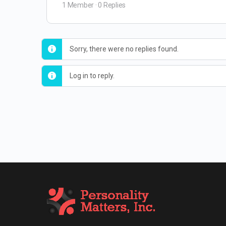
1 Member
·
0 Replies
Sorry, there were no replies found.
Log in to reply.