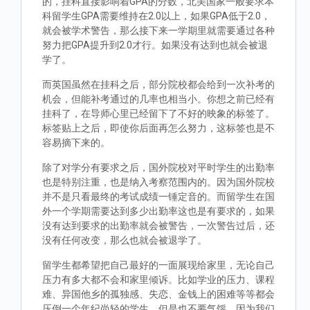
的，挂科直接影响着GPA的分数，北美国家一般要求本
科留学生GPA需要维持在2.0以上，如果GPA低于2.0，
就会被学术警告，那么接下来一学期里就需要通过各种
努力把GPA提升到2.0才行。如果没有达到也就会被退
学了。
而英国虽然在挂科之后，部分院校都会给到一次补考的
机会，但能补考通过的几率也相当小。你想之前已经有
挂科了，在导师心里已经留下了不好的映象的标签了。
标签贴上之后，即使你后面再怎么努力，这标签也是不
容易摘下来的。
除了对学分有要求之后，国外院校对平时学生的出勤率
也是特别注重，也是纳入考察范围内的。因为国外院校
并不是只看最终的考试成绩一锤定音的。而留学生在国
外一个学期需要达到多少出勤率这也是有要求的，如果
没有达到要求的出勤率就会被警告，一次警告过后，还
没有任何改变，那么也就会被退学了。
留学生都希望把自己最好的一面展现给家里，无论自己
压力有多大都不会和家里倾诉。比如学业的压力、课程
难、异国他乡的孤独感、失恋、金钱上的困难等等都会
压倒一个年纪尚轻的学生，但是也不要气馁，因为我们