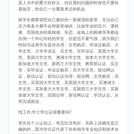
是人当中的重大转折点，但在遇到问题的时候也不要轻
易放弃，给自己一次重新来过的机会
留学生都希望把自己最好的一面展现给家里，无论自己
压力有多大都不会和家里倾诉。比如学业的压力、课程
难、异国他乡的孤独感、失恋、金钱上的困难等等都会
压倒一个年纪尚轻的学生，但是也不要气馁，因为我们
特别为这类学生提供办理：文凭购买、毕业证购买、大
学文凭、大学毕业证、买文凭、买毕业证、英国大学文
凭、美国大学文凭、澳洲大学文凭、加拿大大学文凭、
新加坡大学文凭、新西兰大学文凭、教育部认证、买文
凭，买毕业证，毕业证购买，买大学文凭，留信网认
证，留信认证，留信认证办理，留信网，文凭购买，买
文凭，买英国大学文凭，买美国大学文凭， 买澳洲大
学文凭，买加拿大大学文凭，买新西兰大学文凭，买新
加坡大学文凭，回国证明，留信网认证，学历认证。从
而完成就业。
找工作,学士学位证很重要吗?
首先在个人认知上，有总比没有好，实际上这确实是正
确的的，因为学位证代表了你有相关专业知识和技术水