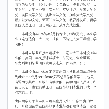
特别为这类学生提供办理：文凭购买、毕业证购买、大
学文凭、大学毕业证、买文凭、买毕业证、英国大学文
凭、美国大学文凭、澳洲大学文凭、加拿大大学文凭、
新加坡大学文凭、新西兰大学文凭、教育部认证、留学
回国人员证明、留信网认证。从而完成就业。
一、本科没有毕业转学或是转专业，继续完成，本科学
业（这也适合，大一大二挂科，不能进入大三课程，学
习的）；
二、本科未毕业直接申请硕士，（适合大三本科没有毕
业的，英国一年制授课试硕士，时间短，含金量高，一
年之后顺利毕业回国就可以进入工作岗位。）；
三、本科没有毕业实在不愿意出国的或是英国读硕士拿
到diploma或是certificate又不想重修的留学生，也只
有退而求其次，可以带有学位的，留学回国人员证，和
留信认证，也能辅助证明，在国外顺利毕业的，找一个
满意的工作。
出国留学对于留学而言确实也是人生中一段宝贵的经
历，可出国留学在国外顺利毕业与没有顺利毕业，都会