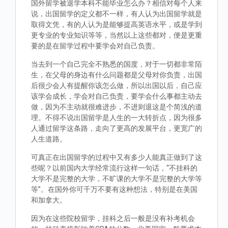
国外留学被退学本科不能毕业怎么办？相信对每个人来
说，出国留学的定义都不一样，有人认为出国留学就是
取得文凭，有的人认为是能够提高英语水平，或是学到
更专业的专业知识等等，当然以上这些都对，便是更重
要的是在留学过程中要学会对自己负责。
当去到一个自己完全不熟悉的国度，对于一切都非常陌
生，在父母的身边有什么问题都是父母对你负责，出国
后很少会人有提醒你该怎么做，所以出国以后，自己应
该学会成长，学会对自己负责，要学会什么事都主动去
做，因为不主动就很难进步，不进则退这是个简浅的道
理。不得不说出国留学是人生的一大转折点，因为很多
人通过留学这条路，走向了更高的发展平台，更宽广的
人生道路。
可真正在出国留学的过程中又有多少人能真正做到了这
些呢？以前国内大学经常流行这样一句话，“不挂科的
大学不是完整的大学，不旷课的大学不是完整的大学等
等”。在国外你可千万不要有这种想法，特别是在美国
和加拿大。
因为在这些院校留学，挂科之后一般是没有补考机会