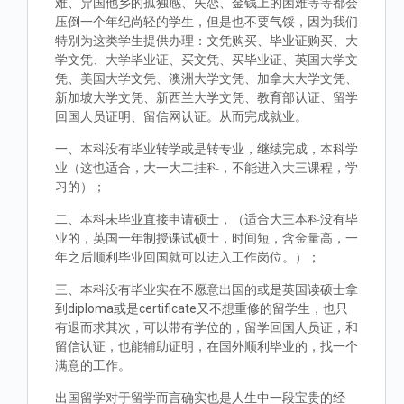
难、异国他乡的孤独感、失恋、金钱上的困难等等都会
压倒一个年纪尚轻的学生，但是也不要气馁，因为我们
特别为这类学生提供办理：文凭购买、毕业证购买、大
学文凭、大学毕业证、买文凭、买毕业证、英国大学文
凭、美国大学文凭、澳洲大学文凭、加拿大大学文凭、
新加坡大学文凭、新西兰大学文凭、教育部认证、留学
回国人员证明、留信网认证。从而完成就业。
一、本科没有毕业转学或是转专业，继续完成，本科学
业（这也适合，大一大二挂科，不能进入大三课程，学
习的）；
二、本科未毕业直接申请硕士，（适合大三本科没有毕
业的，英国一年制授课试硕士，时间短，含金量高，一
年之后顺利毕业回国就可以进入工作岗位。）；
三、本科没有毕业实在不愿意出国的或是英国读硕士拿
到diploma或是certificate又不想重修的留学生，也只
有退而求其次，可以带有学位的，留学回国人员证，和
留信认证，也能辅助证明，在国外顺利毕业的，找一个
满意的工作。
出国留学对于留学而言确实也是人生中一段宝贵的经